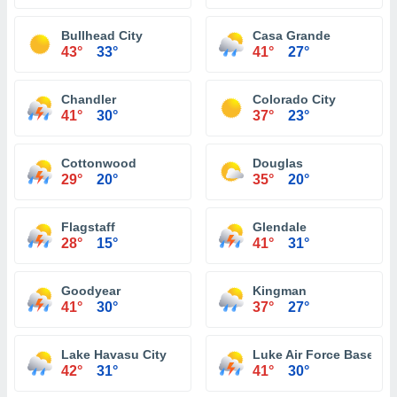
Bullhead City
Casa Grande
43°
33°
41°
27°
Chandler
Colorado City
41°
30°
37°
23°
Cottonwood
Douglas
29°
20°
35°
20°
Flagstaff
Glendale
28°
15°
41°
31°
Goodyear
Kingman
41°
30°
37°
27°
Lake Havasu City
Luke Air Force Base
42°
31°
41°
30°