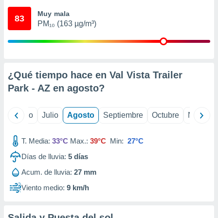
 seleccionar
o.
Muy mala
83
PM₁₀ (163 µg/m³)
calización
precisa e
ión mediante
, publicidad
¿Qué tiempo hace en Val Vista Trailer
dos,
Park - AZ en
agosto
?
 publicidad
,
ón de
yo
Junio
Julio
Agosto
Septiembre
Octubre
Noviemb
 desarrollo
s.
T. Media:
33°C
Max.:
39°C
Min:
27°C
tros 1199
ios
Días de lluvia:
5
días
Acum. de lluvia:
27 mm
Viento medio:
9 km/h
Salida y Puesta del sol