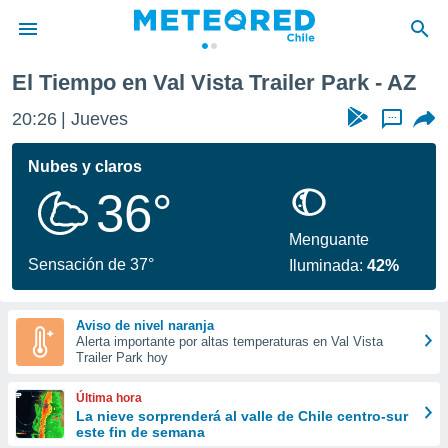
ark
El Tiempo en Val Vista Trailer Park - AZ
privacidad
20:26
Jueves
...
o de
eteored.cl)
borado por
Nubes y claros
es para
36°
ue la
 que se
e calidad.
Menguante
eder a este
Sensación de 37°
Iluminada:
42%
ediante las
opciones:
Aviso de nivel naranja
ookies y
Alerta importante por altas temperaturas en Val Vista
e forma
Trailer Park hoy
d digital
Última hora
ada, basada
La nieve sorprenderá al valle de Chile centro-sur
este fin de semana
mación