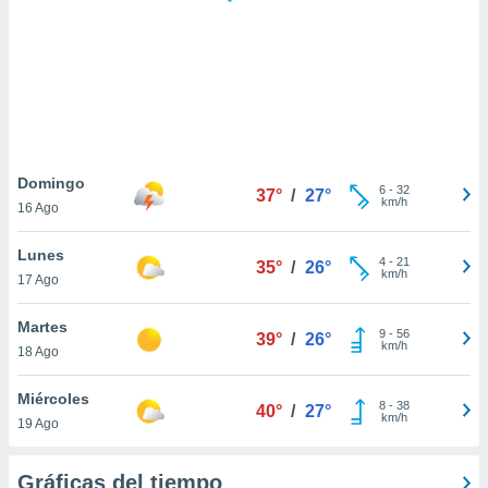
 botón
.
nto,
cios
kies,
ores únicos
Domingo
6
-
32
as similares
37°
/
27°
km/h
16 Ago
nar,
rocesar
Lunes
onales como
4
-
21
35°
/
26°
km/h
 este sitio
17 Ago
recciones IP
ficadores de
Martes
9
-
56
39°
/
26°
 posible
km/h
18 Ago
s
 traten tus
Miércoles
nales en
8
-
38
40°
/
27°
km/h
 interés
19 Ago
go a lo que
nerte. Para
Gráficas del tiempo
retirar su