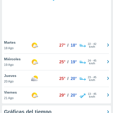
 botón
.
nto,
cios
kies,
ores únicos
Martes
22
-
42
as similares
27°
/
18°
km/h
18 Ago
nar,
rocesar
Miércoles
onales como
24
-
45
25°
/
19°
km/h
 este sitio
19 Ago
recciones IP
ficadores de
Jueves
23
-
45
25°
/
20°
 posible
km/h
20 Ago
s
 traten tus
Viernes
nales en
13
-
45
29°
/
20°
km/h
 interés
21 Ago
go a lo que
nerte. Para
Gráficas del tiempo
retirar su