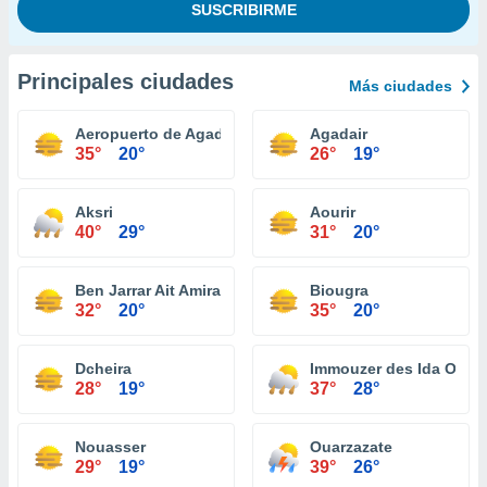
Principales ciudades
Más ciudades
Aeropuerto de Agadir - Al Massira
Agadair
35°
20°
26°
19°
Aksri
Aourir
40°
29°
31°
20°
Ben Jarrar Ait Amira
Biougra
32°
20°
35°
20°
Dcheira
Immouzer des Ida Ou T
28°
19°
37°
28°
Nouasser
Ouarzazate
29°
19°
39°
26°