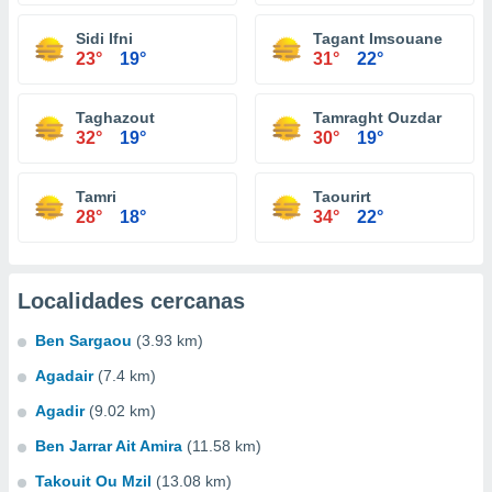
Sidi Ifni
Tagant Imsouane
23°
19°
31°
22°
Taghazout
Tamraght Ouzdar
32°
19°
30°
19°
Tamri
Taourirt
28°
18°
34°
22°
Localidades cercanas
Ben Sargaou
(3.93 km)
Agadair
(7.4 km)
Agadir
(9.02 km)
Ben Jarrar Ait Amira
(11.58 km)
Takouit Ou Mzil
(13.08 km)