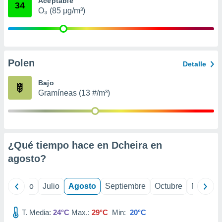
Aceptable
 seleccionar
34
o.
O₃ (85 µg/m³)
calización
precisa e
ión mediante
Polen
, publicidad
Detalle
dos,
Bajo
 publicidad
Gramíneas (13 #/m³)
,
ón de
 desarrollo
s.
¿Qué tiempo hace en Dcheira en
tros 1199
ios
agosto
?
yo
Junio
Julio
Agosto
Septiembre
Octubre
Noviemb
T. Media:
24°C
Max.:
29°C
Min:
20°C