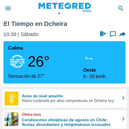
El Tiempo en Dcheira
privacidad
10:39
Sábado
...
o de
eteored.cl)
borado por
Calima
es para
26°
ue la
 que se
e calidad.
Oeste
eder a este
Sensación de 27°
8
20 km/h
ediante las
opciones:
ookies y
Aviso de nivel amarillo
Alerta moderada por altas temperaturas en Dcheira hoy
e forma
d digital
Última hora
ada, basada
Condiciones climáticas de agosto en Chile:
lluvias abundantes y temperaturas inusuales
mación