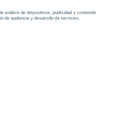
1.6 mm
1.3 mm
1.1 mm
0.9 mm
31°
/
26°
31°
/
27°
32°
/
27°
32°
/
25°
e análisis de dispositivos, publicidad y contenido
n de audiencia y desarrollo de servicios.
-
31
km/h
14
-
34
km/h
12
-
29
km/h
9
-
29
km/h
 hoy
, 6 de agosto
Este
0 Bajo
11
-
23 km/h
FPS:
no
Este
1 Bajo
11
-
23 km/h
FPS:
no
Este
3 Medio
16
-
33 km/h
FPS:
6-10
Este
4 Medio
18
-
40 km/h
FPS:
6-10