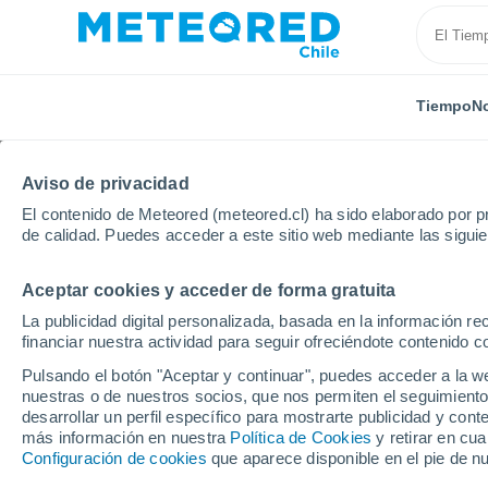
Tiempo
No
Aviso de privacidad
El contenido de Meteored (meteored.cl) ha sido elaborado por pr
de calidad. Puedes acceder a este sitio web mediante las sigui
Aceptar cookies y acceder de forma gratuita
Inicio
Estados Unidos
Estado de Florida
Deerfi
La publicidad digital personalizada, basada en la información r
financiar nuestra actividad para seguir ofreciéndote contenido c
El Tiempo en Deerfield
Pulsando el botón "Aceptar y continuar", puedes acceder a la w
nuestras o de nuestros socios, que nos permiten el seguimiento
07:55
Jueves
desarrollar un perfil específico para mostrarte publicidad y co
más información en nuestra
Política de Cookies
y retirar en cu
Configuración de cookies
que aparece disponible en el pie de n
Lluvia débil