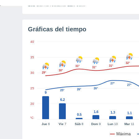
Luz diurna restante
12h 33m
Gráficas del tiempo
40
35
32°
31°
31°
31°
30°
30
29°
27°
27°
25
26°
26°
25°
9
6.2
20
1.6
1.3
1.1
0.5
°C
Jue
6
Vie
7
Sáb
8
Dom
9
Lun
10
Mar
11
Máxima