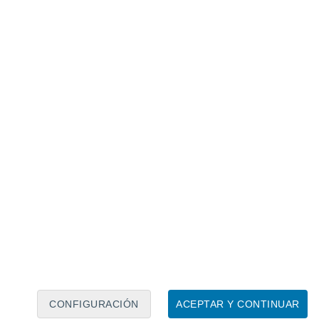
Calendario lunar
Lun
Mar
Mié
Jue
Vie
Sáb
Dom
6
7
8
9
10
11
12
13
14
15
16
17
18
19
CONFIGURACIÓN
ACEPTAR Y CONTINUAR