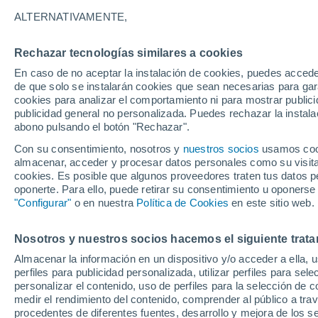
27°
ALTERNATIVAMENTE,
Rechazar tecnologías similares a cookies
50%
En caso de no aceptar la instalación de cookies, puedes accede
Sensación de 30°
0.2 mm
de que solo se instalarán cookies que sean necesarias para garan
cookies para analizar el comportamiento ni para mostrar publici
publicidad general no personalizada. Puedes rechazar la instala
abono pulsando el botón "Rechazar".
Última hora
La nieve sorprenderá al valle de Chile centro-
Con su consentimiento, nosotros y
nuestros socios
usamos cooki
este fin de semana
almacenar, acceder y procesar datos personales como su visita e
cookies. Es posible que algunos proveedores traten tus datos pe
Tiempo 1 - 7 días
Actualidad
Mapa de lluvia
Satél
oponerte. Para ello, puede retirar su consentimiento u oponerse
"Configurar"
o en nuestra
Política de Cookies
en este sitio web.
Nosotros y nuestros socios hacemos el siguiente trata
Mañana
Sábado
D
Hoy
Almacenar la información en un dispositivo y/o acceder a ella, 
7 Ago
8 Ago
6 Ago
perfiles para publicidad personalizada, utilizar perfiles para sele
personalizar el contenido, uso de perfiles para la selección de c
medir el rendimiento del contenido, comprender al público a tra
procedentes de diferentes fuentes, desarrollo y mejora de los se
80%
60%
80%