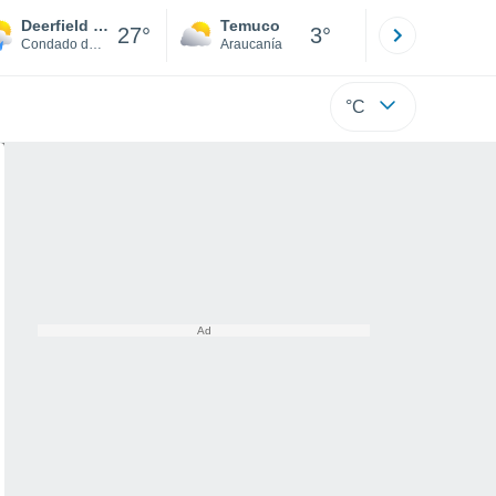
Deerfield Beach
Temuco
Osorno
27°
3°
Condado de Broward
Araucanía
Los Lagos
°C