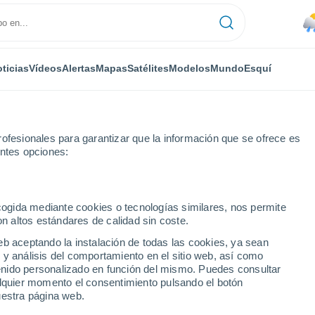
ticias
Vídeos
Alertas
Mapas
Satélites
Modelos
Mundo
Esquí
ofesionales para garantizar que la información que se ofrece es
entes opciones:
eld Beach
ecogida mediante cookies o tecnologías similares, nos permite
on altos estándares de calidad sin coste.
 Beach - FL
eb aceptando la instalación de todas las cookies, ya sean
 y análisis del comportamiento en el sitio web, así como
...
ntenido personalizado en función del mismo. Puedes consultar
alquier momento el consentimiento pulsando el botón
Por hora
uestra página web.
Lluvias débiles en las próximas
horas