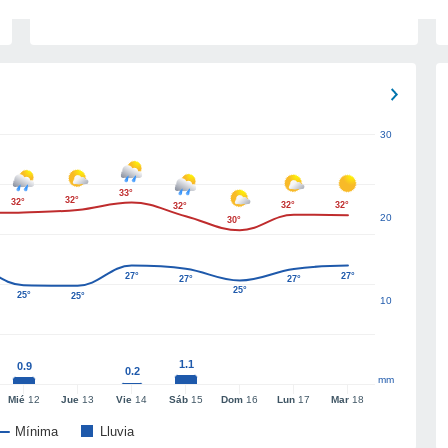
30
33°
32°
32°
32°
32°
32°
20
30°
27°
27°
27°
27°
25°
25°
25°
10
1.1
0.9
0.2
mm
Mié
12
Jue
13
Vie
14
Sáb
15
Dom
16
Lun
17
Mar
18
Mínima
Lluvia