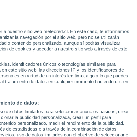
Aviso de nivel amarillo
Alerta moderada por fenómenos
costeros en Deerfield Beach hoy
r a nuestro sitio web meteored.cl. En este caso, te informamos
tizar la navegación por el sitio web, pero no se utilizarán
dad o contenido personalizado, aunque sí podrás visualizar
ción de cookies y acceder a nuestro sitio web a través de este
sur
es, identificadores únicos o tecnologías similares para
n este sitio web, las direcciones IP y los identificadores de
rsonales en virtud de un interés legítimo, algo a lo que puedes
ites
Modelos
 al tratamiento de datos en cualquier momento haciendo clic en
miento de datos:
omingo
Lunes
Martes
Miércoles
uso de datos limitados para seleccionar anuncios básicos, crear
9 Ago
10 Ago
11 Ago
12 Ago
ccionar la publicidad personalizada, crear un perfil para
ontenido personalizado, medir el rendimiento de la publicidad,
vés de estadísticas o a través de la combinación de datos
rvicios, uso de datos limitados con el objetivo de seleccionar el
80%
70%
70%
60%