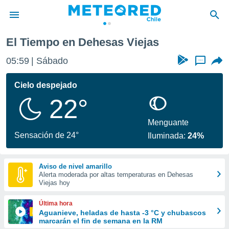
 Viejas
El Tiempo en Dehesas Viejas
privacidad
05:59
Sábado
...
o de
eteored.cl)
borado por
Cielo despejado
es para
22°
ue la
 que se
e calidad.
Menguante
eder a este
Sensación de 24°
Iluminada:
24%
ediante las
opciones:
Aviso de nivel amarillo
ookies y
Alerta moderada por altas temperaturas en Dehesas
e forma
Viejas hoy
d digital
Última hora
ada, basada
Aguanieve, heladas de hasta -3 °C y chubascos
marcarán el fin de semana en la RM
mación