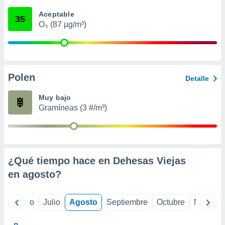
 seleccionar
o.
Aceptable
35
O₃ (87 µg/m³)
calización
precisa e
ión mediante
, publicidad
Polen
Detalle
dos,
 publicidad
Muy bajo
,
Gramíneas (3 #/m³)
ón de
 desarrollo
s.
tros 1199
ios
¿Qué tiempo hace en Dehesas Viejas
en
agosto
?
yo
Junio
Julio
Agosto
Septiembre
Octubre
Noviemb