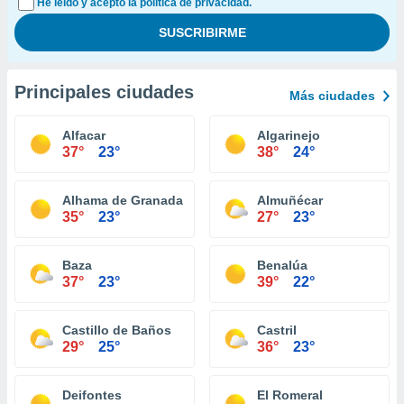
He leído y acepto la política de privacidad.
Principales ciudades
Más ciudades
Alfacar
Algarinejo
37°
23°
38°
24°
Alhama de Granada
Almuñécar
35°
23°
27°
23°
Baza
Benalúa
37°
23°
39°
22°
Castillo de Baños
Castril
29°
25°
36°
23°
Deifontes
El Romeral