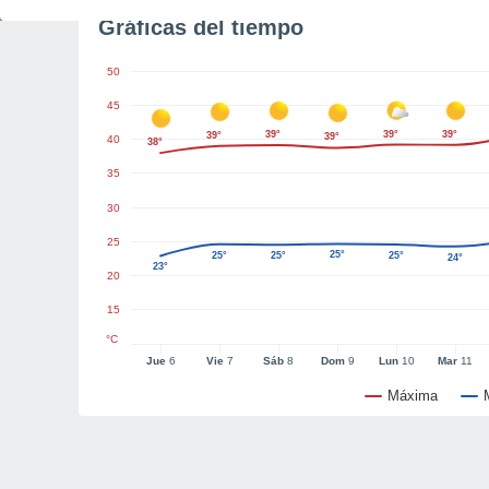
Gráficas del tiempo
50
45
39°
39°
39°
39°
39°
40
38°
35
30
25
25°
25°
25°
25°
24°
23°
20
15
°C
Jue
6
Vie
7
Sáb
8
Dom
9
Lun
10
Mar
11
Máxima