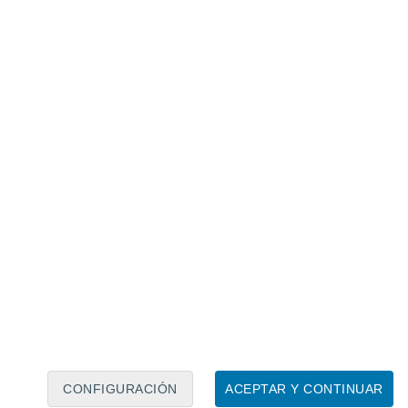
Calendario lunar
Lun
Mar
Mié
Jue
Vie
Sáb
Dom
6
7
8
9
10
11
12
13
14
15
16
17
18
19
CONFIGURACIÓN
ACEPTAR Y CONTINUAR