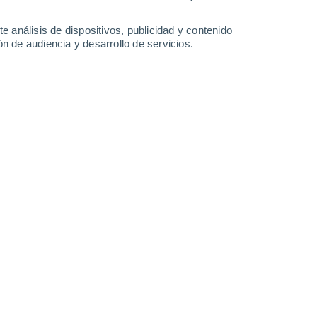
39°
/
25°
39°
/
25°
39°
/
24°
40°
/
25°
e análisis de dispositivos, publicidad y contenido
n de audiencia y desarrollo de servicios.
-
33
km/h
13
-
31
km/h
12
-
32
km/h
9
-
33
km/h
de agosto
Sureste
0 Bajo
0
-
4 km/h
FPS:
no
Este
0 Bajo
1
-
5 km/h
FPS:
no
Este
1 Bajo
3
-
9 km/h
FPS:
no
Este
4 Medio
3
-
14 km/h
FPS:
6-10