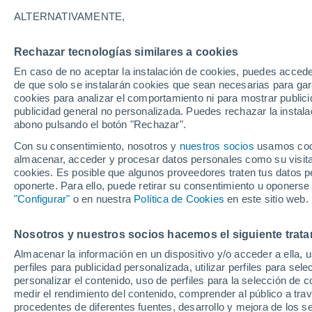
23°
ALTERNATIVAMENTE,
Rechazar tecnologías similares a cookies
Sureste
En caso de no aceptar la instalación de cookies, puedes accede
Sensación de 25°
0
-
4 km/h
de que solo se instalarán cookies que sean necesarias para garan
cookies para analizar el comportamiento ni para mostrar publici
publicidad general no personalizada. Puedes rechazar la instala
abono pulsando el botón "Rechazar".
Predicción
ECMWF actualiza su pronóstico para Chile:
Con su consentimiento, nosotros y
nuestros socios
usamos cooki
agosto, septiembre y octubre mantendrían u
almacenar, acceder y procesar datos personales como su visita e
señal favorable para las lluvias
cookies. Es posible que algunos proveedores traten tus datos pe
Tiempo 1 - 7 días
Actualidad
Mapa de temperatura
oponerte. Para ello, puede retirar su consentimiento u oponerse
"Configurar"
o en nuestra
Política de Cookies
en este sitio web.
Nosotros y nuestros socios hacemos el siguiente trata
Mañana
Sábado
D
Hoy
Almacenar la información en un dispositivo y/o acceder a ella, 
7 Ago
8 Ago
6 Ago
perfiles para publicidad personalizada, utilizar perfiles para sele
personalizar el contenido, uso de perfiles para la selección de c
medir el rendimiento del contenido, comprender al público a tra
procedentes de diferentes fuentes, desarrollo y mejora de los se