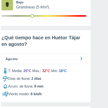
Bajo
Gramíneas (5 #/m³)
¿Qué tiempo hace en Huétor Tájar
en
agosto
?
Agosto
T. Media:
25°C
Max.:
32°C
Min:
18°C
Días de lluvia:
2
días
Acum. de lluvia:
8 mm
Viento medio:
6 km/h