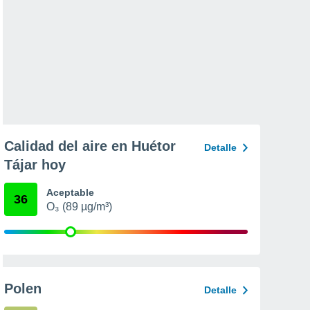
Calidad del aire en Huétor
Detalle
Tájar hoy
Aceptable
36
O₃ (89 µg/m³)
Polen
Detalle