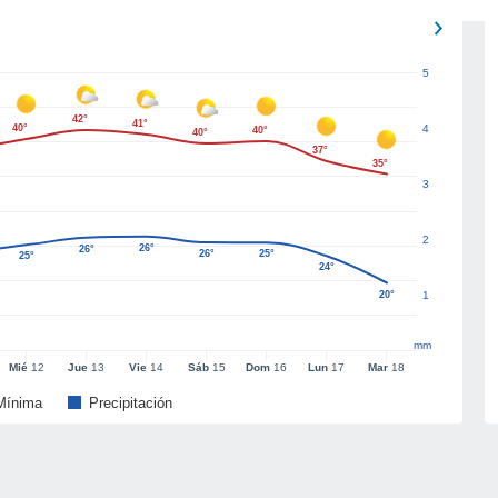
5
42°
41°
40°
4
40°
40°
37°
35°
3
2
26°
26°
26°
25°
25°
24°
20°
1
mm
Mié
12
Jue
13
Vie
14
Sáb
15
Dom
16
Lun
17
Mar
18
Mínima
Precipitación