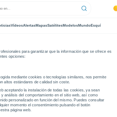
ticias
Vídeos
Alertas
Mapas
Satélites
Modelos
Mundo
Esquí
ofesionales para garantizar que la información que se ofrece es
entes opciones:
Huétor Tájar
ecogida mediante cookies o tecnologías similares, nos permite
on altos estándares de calidad sin coste.
jar
eb aceptando la instalación de todas las cookies, ya sean
 y análisis del comportamiento en el sitio web, así como
...
ntenido personalizado en función del mismo. Puedes consultar
alquier momento el consentimiento pulsando el botón
Por hora
uestra página web.
Cielos despejados en las
próximas horas