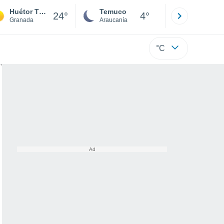
Huétor Tájar
Temuco
Osorno
24°
4°
Granada
Araucanía
Los Lagos
°C