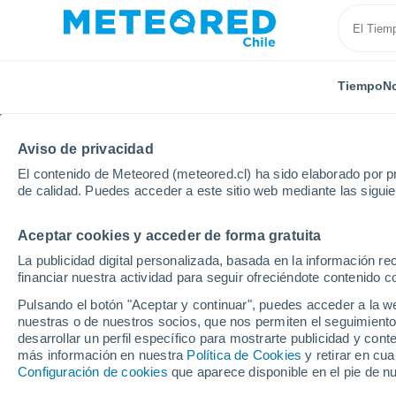
Tiempo
No
Aviso de privacidad
El contenido de Meteored (meteored.cl) ha sido elaborado por pr
de calidad. Puedes acceder a este sitio web mediante las sigui
Aceptar cookies y acceder de forma gratuita
Inicio
España
Andalucía
Provincia de Granada
La publicidad digital personalizada, basada en la información r
financiar nuestra actividad para seguir ofreciéndote contenido c
El Tiempo en Huétor Tá
Pulsando el botón "Aceptar y continuar", puedes acceder a la w
nuestras o de nuestros socios, que nos permiten el seguimiento
07:05
Jueves
desarrollar un perfil específico para mostrarte publicidad y co
más información en nuestra
Política de Cookies
y retirar en cu
Configuración de cookies
que aparece disponible en el pie de n
Soleado