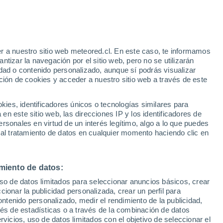
Aviso de nivel amarillo
Alerta moderada por altas
temperaturas en Huétor Tájar hoy
r a nuestro sitio web meteored.cl. En este caso, te informamos
tizar la navegación por el sitio web, pero no se utilizarán
dad o contenido personalizado, aunque sí podrás visualizar
ción de cookies y acceder a nuestro sitio web a través de este
es, identificadores únicos o tecnologías similares para
na
n este sitio web, las direcciones IP y los identificadores de
rsonales en virtud de un interés legítimo, algo a lo que puedes
Satélites
Modelos
 al tratamiento de datos en cualquier momento haciendo clic en
miento de datos:
omingo
Lunes
Martes
Miércoles
uso de datos limitados para seleccionar anuncios básicos, crear
9 Ago
10 Ago
11 Ago
12 Ago
ccionar la publicidad personalizada, crear un perfil para
ontenido personalizado, medir el rendimiento de la publicidad,
vés de estadísticas o a través de la combinación de datos
rvicios, uso de datos limitados con el objetivo de seleccionar el