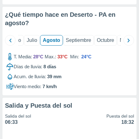
 seleccionar
o.
¿Qué tiempo hace en Deserto - PA en
calización
precisa e
agosto
?
ión mediante
, publicidad
yo
Junio
Julio
Agosto
Septiembre
Octubre
Noviemb
dos,
T. Media:
28°C
Max.:
33°C
Min:
24°C
 publicidad
,
Días de lluvia:
8
días
ón de
 desarrollo
Acum. de lluvia:
39 mm
s.
Viento medio:
7 km/h
tros 1199
ios
Salida y Puesta del sol
Salida del sol
Puesta del sol
06:33
18:32