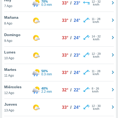
70%
12
-
32
33°
/
23°
0.3 mm
km/h
7 Ago
do en
 mismo.
sultar más
Mañana
11
-
28
33°
/
24°
 en nuestra
km/h
8 Ago
 Cookies
y
ualquier
Domingo
14
-
32
33°
/
24°
km/h
9 Ago
ento
 botón
ación de
Lunes
12
-
29
33°
/
23°
kies
km/h
10 Ago
 disponible
e nuestra
Martes
50%
11
-
28
.
33°
/
24°
0.3 mm
km/h
11 Ago
IVAMENTE,
Miércoles
40%
8
-
26
32°
/
22°
2.2 mm
km/h
12 Ago
as
 a cookies
Jueves
12
-
30
33°
/
24°
km/h
 no aceptar
13 Ago
ón de