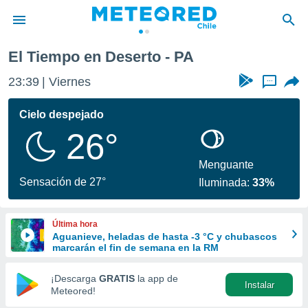
El Tiempo en Deserto - PA
privacidad
23:39
Viernes
...
o de
eteored.cl)
borado por
Cielo despejado
es para
26°
ue la
 que se
e calidad.
Menguante
eder a este
Sensación de 27°
Iluminada:
33%
ediante las
opciones:
Última hora
ookies y
Aguanieve, heladas de hasta -3 °C y chubascos
e forma
marcarán el fin de semana en la RM
d digital
¡Descarga
GRATIS
la app de
Instalar
ada, basada
Meteored!
mación