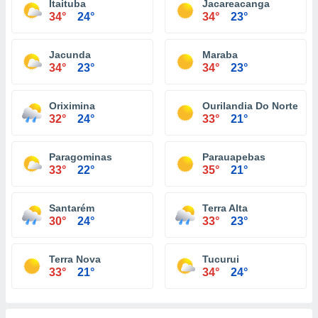
Itaituba
Jacareacanga
34°
24°
34°
23°
Jacunda
Maraba
34°
23°
34°
23°
Oriximina
Ourilandia Do Norte
32°
24°
33°
21°
Paragominas
Parauapebas
33°
22°
35°
21°
Santarém
Terra Alta
30°
24°
33°
23°
Terra Nova
Tucurui
33°
21°
34°
24°