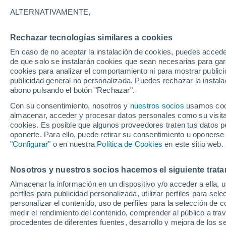
24°
ALTERNATIVAMENTE,
Rechazar tecnologías similares a cookies
Menguant
En caso de no aceptar la instalación de cookies, puedes accede
Iluminada
Sensación de 24°
de que solo se instalarán cookies que sean necesarias para garan
cookies para analizar el comportamiento ni para mostrar publici
publicidad general no personalizada. Puedes rechazar la instala
abono pulsando el botón "Rechazar".
Predicción
ECMWF actualiza su pronóstico para Chile:
Con su consentimiento, nosotros y
nuestros socios
usamos cooki
agosto, septiembre y octubre mantendrían u
almacenar, acceder y procesar datos personales como su visita e
señal favorable para las lluvias
cookies. Es posible que algunos proveedores traten tus datos pe
Tiempo 1 - 7 días
Actualidad
Mapa de lluvia
Satél
oponerte. Para ello, puede retirar su consentimiento u oponerse
"Configurar"
o en nuestra
Política de Cookies
en este sitio web.
Nosotros y nuestros socios hacemos el siguiente trata
Mañana
Sábado
D
Hoy
Almacenar la información en un dispositivo y/o acceder a ella, 
7 Ago
8 Ago
6 Ago
perfiles para publicidad personalizada, utilizar perfiles para sele
personalizar el contenido, uso de perfiles para la selección de c
medir el rendimiento del contenido, comprender al público a tra
procedentes de diferentes fuentes, desarrollo y mejora de los se
50%
40%