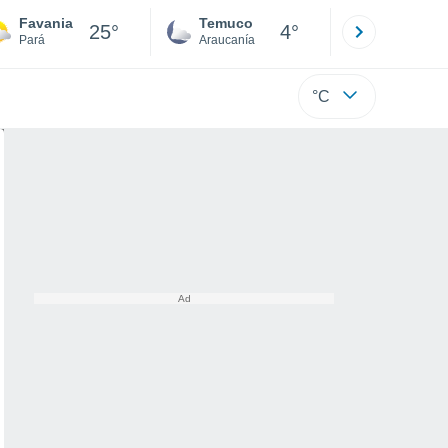
Favania
Temuco
Osorno
25°
4°
Pará
Araucanía
Los Lagos
°C