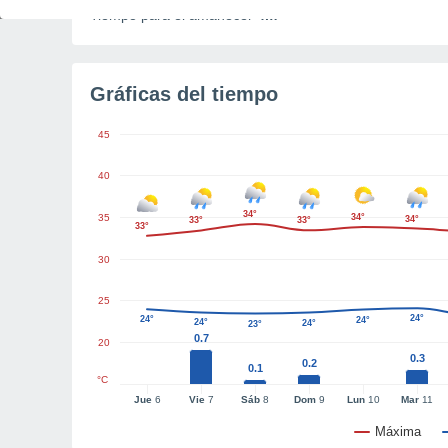
Tiempo para el amanecer
4m
Gráficas del tiempo
45
40
34°
35
34°
34°
33°
33°
33°
30
25
24°
24°
24°
24°
24°
23°
0.7
20
0.3
0.2
0.1
°C
Jue
6
Vie
7
Sáb
8
Dom
9
Lun
10
Mar
11
Máxima