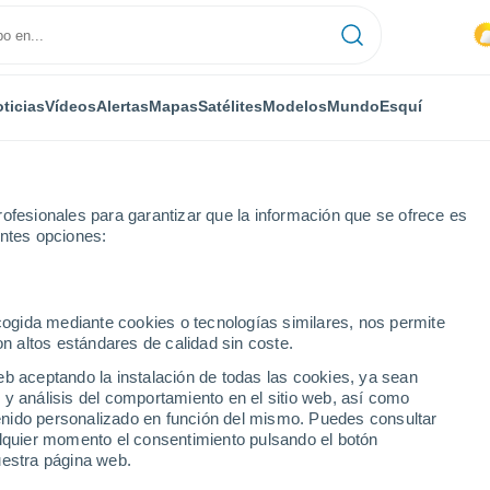
ticias
Vídeos
Alertas
Mapas
Satélites
Modelos
Mundo
Esquí
ofesionales para garantizar que la información que se ofrece es
entes opciones:
ecogida mediante cookies o tecnologías similares, nos permite
on altos estándares de calidad sin coste.
 PA
eb aceptando la instalación de todas las cookies, ya sean
 y análisis del comportamiento en el sitio web, así como
...
ntenido personalizado en función del mismo. Puedes consultar
alquier momento el consentimiento pulsando el botón
Por hora
uestra página web.
Cielos cubiertos en las próximas
horas