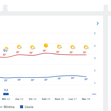
5
4
35°
35°
35°
35°
35°
34°
33°
3
2
24°
24°
24°
24°
24°
24°
23°
1
0.2
mm
Mié
12
Jue
13
Vie
14
Sáb
15
Dom
16
Lun
17
Mar
18
Mínima
Lluvia