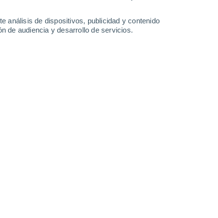
0.2 mm
0.3 mm
0.2 mm
33°
/
24°
34°
/
24°
34°
/
24°
33°
/
23°
e análisis de dispositivos, publicidad y contenido
n de audiencia y desarrollo de servicios.
-
30
km/h
10
-
25
km/h
11
-
26
km/h
10
-
26
km/h
de agosto
uboso
Noreste
0 Bajo
4
-
8 km/h
FPS:
no
Noreste
0 Bajo
6
-
11 km/h
FPS:
no
uboso
Noreste
1 Bajo
11
-
23 km/h
FPS:
no
Noreste
1 Bajo
11
-
28 km/h
FPS:
no