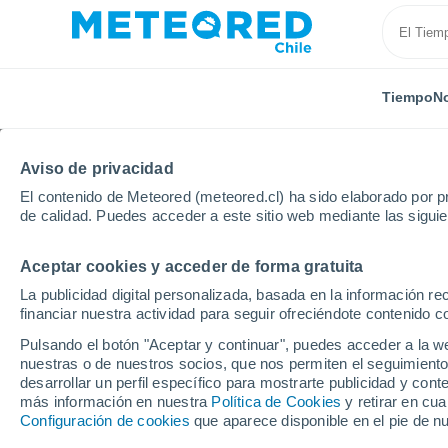
Tiempo
No
Aviso de privacidad
El contenido de Meteored (meteored.cl) ha sido elaborado por pr
de calidad. Puedes acceder a este sitio web mediante las sigui
Aceptar cookies y acceder de forma gratuita
Inicio
Brasil
Estado de Pará
Favania
La publicidad digital personalizada, basada en la información r
financiar nuestra actividad para seguir ofreciéndote contenido c
El Tiempo en Favania -
Pulsando el botón "Aceptar y continuar", puedes acceder a la w
nuestras o de nuestros socios, que nos permiten el seguimiento
06:07
Jueves
desarrollar un perfil específico para mostrarte publicidad y co
más información en nuestra
Política de Cookies
y retirar en cu
Configuración de cookies
que aparece disponible en el pie de n
Parcialmente nuboso