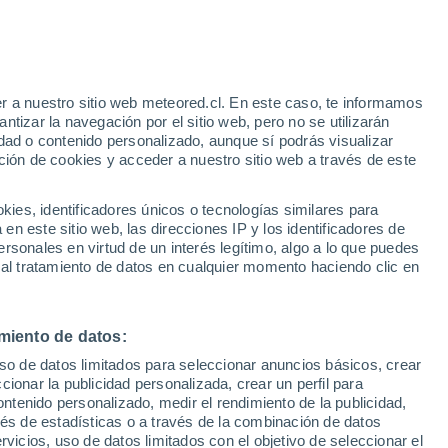
e
r a nuestro sitio web meteored.cl. En este caso, te informamos
:
44%
tizar la navegación por el sitio web, pero no se utilizarán
dad o contenido personalizado, aunque sí podrás visualizar
ción de cookies y acceder a nuestro sitio web a través de este
es, identificadores únicos o tecnologías similares para
na
n este sitio web, las direcciones IP y los identificadores de
rsonales en virtud de un interés legítimo, algo a lo que puedes
ites
Modelos
 al tratamiento de datos en cualquier momento haciendo clic en
miento de datos:
omingo
Lunes
Martes
Miércoles
uso de datos limitados para seleccionar anuncios básicos, crear
9 Ago
10 Ago
11 Ago
12 Ago
ccionar la publicidad personalizada, crear un perfil para
ontenido personalizado, medir el rendimiento de la publicidad,
vés de estadísticas o a través de la combinación de datos
rvicios, uso de datos limitados con el objetivo de seleccionar el
50%
70%
40%