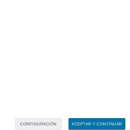
Calendario lunar
Lun
Mar
Mié
Jue
Vie
Sáb
Dom
6
7
8
9
10
11
12
13
14
15
16
17
18
19
CONFIGURACIÓN
ACEPTAR Y CONTINUAR