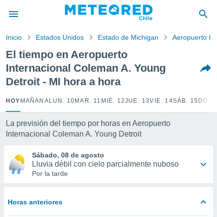
privacidad
o de
Inicio
Estados Unidos
Estado de Michigan
Aeropuerto In
eteored.cl)
borado por
El tiempo en Aeropuerto
es para
Internacional Coleman A. Young
ue la
 que se
Detroit - MI hora a hora
e calidad.
eder a este
HOY
MAÑANA
LUN. 10
MAR. 11
MIÉ. 12
JUE. 13
VIE. 14
SÁB. 15
DOM.
ediante las
opciones:
La previsión del tiempo por horas en Aeropuerto
ookies y
Internacional Coleman A. Young Detroit
e forma
Sábado, 08 de agosto
Lluvia débil con cielo parcialmente nuboso
d digital
Por la tarde
ada, basada
mación
ediante
ecnologías
Horas anteriores
nos permite