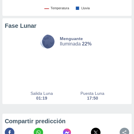
er momento
Temperatura
Lluvia
ic en
o en
Fase Lunar
 Cookies
en
eb.
Menguante
Iluminada
22%
y
socios
el
to de
la
 en un
 y/o acceder
Salida Luna
Puesta Luna
 de datos
01:19
17:50
ara
 anuncios
ar perfiles
Compartir predicción
idad
a, utilizar
a