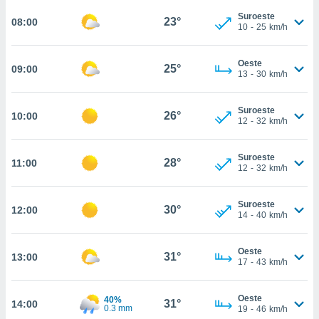
estra
Suroeste
ara seguir
23°
08:00
10
-
25
km/h
e contenido
stándares
ACEPTAR
sin coste.
Oeste
Y
25°
09:00
13
-
30
km/h
CONTINUAR
 botón
continuar",
der a la
Suroeste
CONFIGURACIÓN
26°
10:00
ndo la
12
-
32
km/h
 de todas
, ya sean
Suroeste
de nuestros
28°
11:00
12
-
32
km/h
 nos
 y análisis
Suroeste
30°
12:00
14
-
40
km/h
tamiento en
b, así como
un perfil
Oeste
31°
para
13:00
17
-
43
km/h
ublicidad y
do en
Oeste
40%
31°
14:00
0.3 mm
19
-
46
km/h
 mismo.