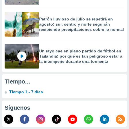
precisa e
ión mediante
Patrón lluvioso de julio se repetirá en
, publicidad
agosto: sur, centro y norte seguirán
recibiendo precipitaciones sobre lo normal
dos,
 publicidad
,
ón de
Un rayo cae en pleno partido de fútbol en
 desarrollo
Tailandia: por qué es tan peligroso estar a
s.
la intemperie durante una tormenta
tros 1199
ios
Tiempo...
Tiempo 1 - 7 días
Síguenos