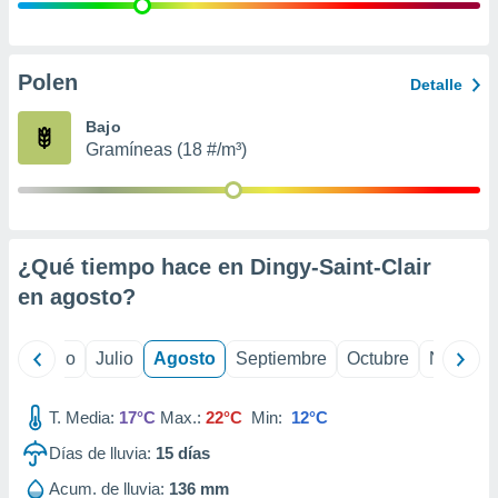
 seleccionar
o.
calización
precisa e
Polen
Detalle
ión mediante
Bajo
, publicidad
Gramíneas (18 #/m³)
dos,
 publicidad
,
ón de
¿Qué tiempo hace en Dingy-Saint-Clair
 desarrollo
s.
en
agosto
?
tros 1199
ios
yo
Junio
Julio
Agosto
Septiembre
Octubre
Noviemb
T. Media:
17°C
Max.:
22°C
Min:
12°C
Días de lluvia:
15
días
Acum. de lluvia:
136 mm