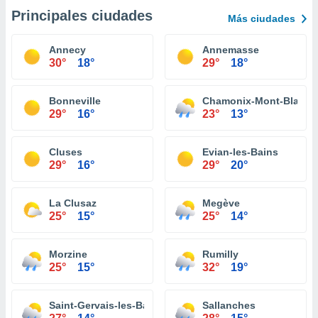
Principales ciudades
Más ciudades
Annecy
Annemasse
30°
18°
29°
18°
Bonneville
Chamonix-Mont-Blanc
29°
16°
23°
13°
Cluses
Evian-les-Bains
29°
16°
29°
20°
La Clusaz
Megève
25°
15°
25°
14°
Morzine
Rumilly
25°
15°
32°
19°
Saint-Gervais-les-Bains
Sallanches