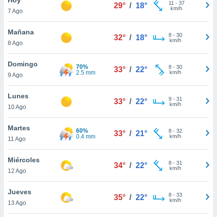
11
-
37
29°
/
18°
km/h
7 Ago
do en
 mismo.
sultar más
Mañana
8
-
30
32°
/
18°
 en nuestra
km/h
8 Ago
 Cookies
y
ualquier
Domingo
70%
8
-
30
33°
/
22°
2.5 mm
km/h
9 Ago
ento
 botón
ación de
Lunes
9
-
31
33°
/
22°
kies
km/h
10 Ago
 disponible
e nuestra
Martes
60%
8
-
32
.
33°
/
21°
0.4 mm
km/h
11 Ago
IVAMENTE,
Miércoles
8
-
31
34°
/
22°
km/h
12 Ago
as
 a cookies
Jueves
8
-
33
35°
/
22°
km/h
 no aceptar
13 Ago
ón de