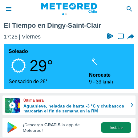
gy-Saint-Clair
El Tiempo en Dingy-Saint-Clair
privacidad
17:25
Viernes
...
o de
eteored.cl)
borado por
Soleado
es para
29°
ue la
 que se
e calidad.
Noroeste
eder a este
Sensación de 28°
9
33 km/h
ediante las
opciones:
Última hora
ookies y
Aguanieve, heladas de hasta -3 °C y chubascos
e forma
marcarán el fin de semana en la RM
d digital
¡Descarga
GRATIS
la app de
Instalar
ada, basada
Meteored!
mación