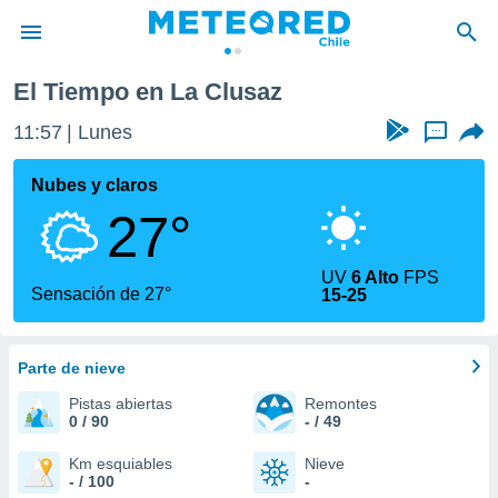
Clusaz
El Tiempo en La Clusaz
privacidad
11:57
Lunes
...
o de
eteored.cl)
borado por
Nubes y claros
es para
27°
ue la
 que se
e calidad.
UV
6 Alto
FPS
eder a este
Sensación de 27°
15-25
ediante las
opciones:
Parte de nieve
ookies y
e forma
Pistas abiertas
Remontes
0 / 90
- / 49
d digital
ada, basada
Km esquiables
Nieve
- / 100
-
mación