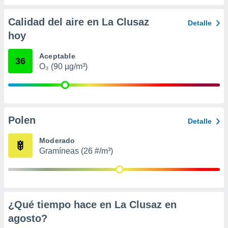
 seleccionar
o.
Calidad del aire en La Clusaz
Detalle
calización
hoy
precisa e
ión mediante
Aceptable
36
, publicidad
O₃ (90 µg/m³)
dos,
 publicidad
,
ón de
Polen
Detalle
 desarrollo
s.
Moderado
tros 1199
Gramíneas (26 #/m³)
ios
¿Qué tiempo hace en La Clusaz en
agosto
?