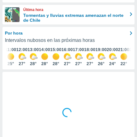
ediante
ecnologías
Última hora
nos permite
Tormentas y lluvias extremas amenazan el norte
estra
de Chile
ara seguir
e contenido
Por hora
stándares
ACEPTAR
Intervalos nubosos en las próximas horas
sin coste.
Y
:00
11:00
12:00
13:00
14:00
15:00
16:00
17:00
18:00
19:00
20:00
21:00
22:
CONTINUAR
 botón
continuar",
der a la
3°
25°
27°
28°
28°
28°
27°
27°
27°
26°
24°
22°
21
CONFIGURACIÓN
ndo la
 de todas
, ya sean
de nuestros
 nos
 y análisis
tamiento en
b, así como
un perfil
para
ublicidad y