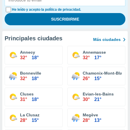
He leído y acepto la política de privacidad.
Principales ciudades
Más ciudades
Annecy
Annemasse
32°
18°
32°
17°
Bonneville
Chamonix-Mont-Blanc
32°
18°
26°
15°
Cluses
Evian-les-Bains
31°
18°
30°
21°
La Clusaz
Megève
28°
15°
28°
13°