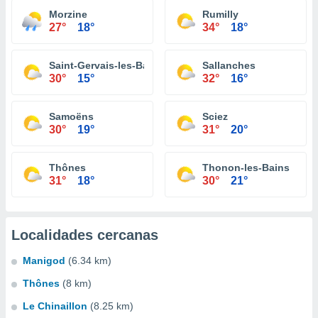
Morzine
Rumilly
27°
18°
34°
18°
Saint-Gervais-les-Bains
Sallanches
30°
15°
32°
16°
Samoëns
Sciez
30°
19°
31°
20°
Thônes
Thonon-les-Bains
31°
18°
30°
21°
Localidades cercanas
Manigod
(6.34 km)
Thônes
(8 km)
Le Chinaillon
(8.25 km)