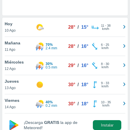
do en
 mismo.
sultar más
Hoy
 en nuestra
11
-
38
28°
/
15°
km/h
 Cookies
y
10 Ago
ualquier
Mañana
70%
6
-
25
28°
/
16°
ento
2.4 mm
km/h
11 Ago
 botón
ación de
Miércoles
kies
30%
8
-
30
29°
/
16°
0.5 mm
km/h
 disponible
12 Ago
e nuestra
.
Jueves
9
-
33
30°
/
18°
km/h
13 Ago
IVAMENTE,
Viernes
40%
10
-
35
30°
/
18°
0.2 mm
km/h
14 Ago
as
 a cookies
 no aceptar
¡Descarga
GRATIS
la app de
Instalar
ón de
Meteored!