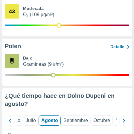
 seleccionar
o.
Moderada
43
O₃ (109 µg/m³)
calización
precisa e
ión mediante
, publicidad
Polen
Detalle
dos,
 publicidad
Bajo
,
Gramíneas (9 #/m³)
ón de
 desarrollo
s.
tros 1199
ios
¿Qué tiempo hace en Dolno Dupeni en
agosto
?
yo
Junio
Julio
Agosto
Septiembre
Octubre
Noviemb