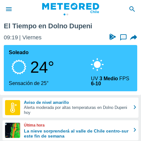
El Tiempo en Dolno Dupeni
privacidad
09:19
Viernes
...
o de
eteored.cl)
borado por
Soleado
es para
24°
ue la
 que se
e calidad.
UV
3 Medio
FPS
eder a este
Sensación de 25°
6-10
ediante las
opciones:
Aviso de nivel amarillo
ookies y
Alerta moderada por altas temperaturas en Dolno Dupeni
e forma
hoy
d digital
Última hora
ada, basada
La nieve sorprenderá al valle de Chile centro-sur
este fin de semana
mación