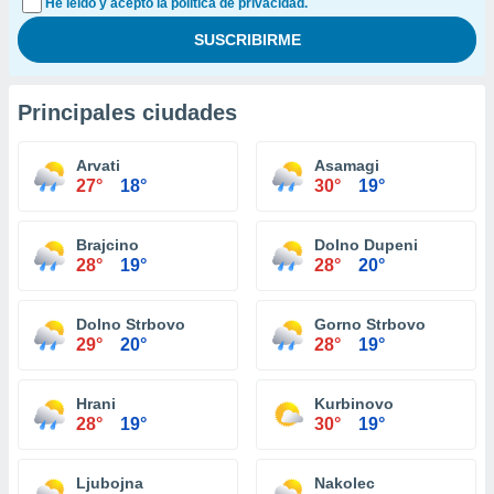
He leído y acepto la política de privacidad.
Principales ciudades
Arvati
Asamagi
27°
18°
30°
19°
Brajcino
Dolno Dupeni
28°
19°
28°
20°
Dolno Strbovo
Gorno Strbovo
29°
20°
28°
19°
Hrani
Kurbinovo
28°
19°
30°
19°
Ljubojna
Nakolec