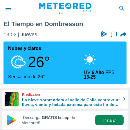
El Tiempo en Dombresson
privacidad
13:02
Jueves
...
o de
eteored.cl)
borado por
Nubes y claros
es para
26°
ue la
 que se
e calidad.
UV
6 Alto
FPS
eder a este
Sensación de 26°
15-25
ediante las
opciones:
Predicción
ookies y
La nieve sorprenderá al valle de Chile centro-sur:
e forma
lluvia, viento y helada extrema para este fin de
semana
d digital
¡Descarga
GRATIS
la app de
Instalar
ada, basada
Meteored!
mación