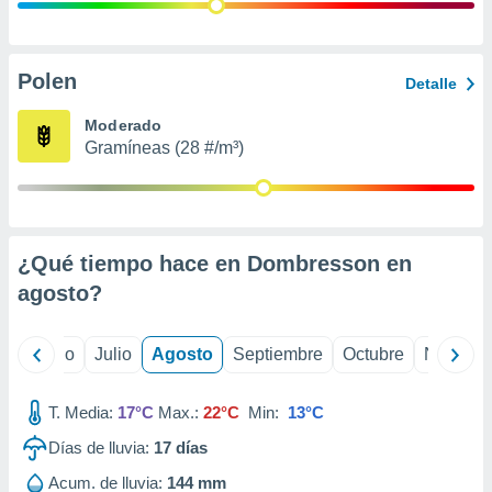
 seleccionar
o.
calización
precisa e
Polen
Detalle
ión mediante
Moderado
, publicidad
Gramíneas (28 #/m³)
dos,
 publicidad
,
ón de
¿Qué tiempo hace en Dombresson en
 desarrollo
s.
agosto
?
tros 1199
ios
yo
Junio
Julio
Agosto
Septiembre
Octubre
Noviemb
T. Media:
17°C
Max.:
22°C
Min:
13°C
Días de lluvia:
17
días
Acum. de lluvia:
144 mm