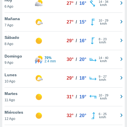
14
-
34
27°
/
16°
km/h
6 Ago
do en
 mismo.
sultar más
Mañana
10
-
29
27°
/
15°
 en nuestra
km/h
7 Ago
 Cookies
y
ualquier
Sábado
8
-
23
29°
/
16°
km/h
8 Ago
ento
 botón
ación de
Domingo
70%
14
-
40
30°
/
20°
kies
2.4 mm
km/h
9 Ago
 disponible
e nuestra
Lunes
9
-
27
.
29°
/
18°
km/h
10 Ago
IVAMENTE,
Martes
10
-
29
31°
/
19°
km/h
11 Ago
as
 a cookies
Miércoles
6
-
25
32°
/
20°
km/h
 no aceptar
12 Ago
ón de