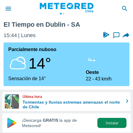
El Tiempo en Dublin - SA
privacidad
15:44
Lunes
...
o de
eteored.cl)
borado por
Parcialmente nuboso
es para
14°
ue la
 que se
e calidad.
Oeste
eder a este
Sensación de 14°
22
43 km/h
ediante las
opciones:
Última hora
ookies y
Tormentas y lluvias extremas amenazan el norte
e forma
de Chile
d digital
¡Descarga
GRATIS
la app de
Instalar
ada, basada
Meteored!
mación