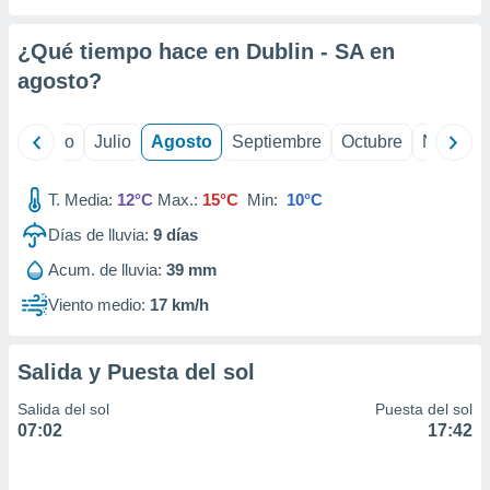
 seleccionar
o.
¿Qué tiempo hace en Dublin - SA en
calización
precisa e
agosto
?
ión mediante
, publicidad
yo
Junio
Julio
Agosto
Septiembre
Octubre
Noviemb
dos,
T. Media:
12°C
Max.:
15°C
Min:
10°C
 publicidad
,
Días de lluvia:
9
días
ón de
 desarrollo
Acum. de lluvia:
39 mm
s.
Viento medio:
17 km/h
tros 1199
ios
Salida y Puesta del sol
Salida del sol
Puesta del sol
07:02
17:42