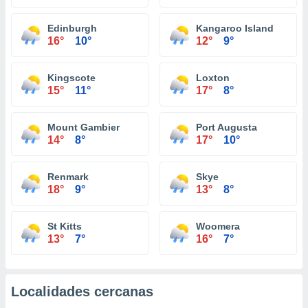
Edinburgh
Kangaroo Island
16°
10°
12°
9°
Kingscote
Loxton
15°
11°
17°
8°
Mount Gambier
Port Augusta
14°
8°
17°
10°
Renmark
Skye
18°
9°
13°
8°
St Kitts
Woomera
13°
7°
16°
7°
Localidades cercanas