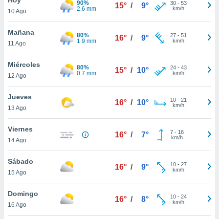
90%
30
-
53
15°
/
9°
2.6 mm
km/h
10 Ago
do en
 mismo.
sultar más
Mañana
80%
27
-
51
16°
/
9°
 en nuestra
1.9 mm
km/h
11 Ago
 Cookies
y
ualquier
Miércoles
80%
24
-
43
15°
/
10°
0.7 mm
km/h
12 Ago
ento
 botón
ación de
Jueves
10
-
21
16°
/
10°
kies
km/h
13 Ago
 disponible
e nuestra
Viernes
7
-
16
.
16°
/
7°
km/h
14 Ago
IVAMENTE,
Sábado
10
-
27
16°
/
9°
km/h
15 Ago
as
 a cookies
Domingo
10
-
24
16°
/
8°
km/h
 no aceptar
16 Ago
ón de