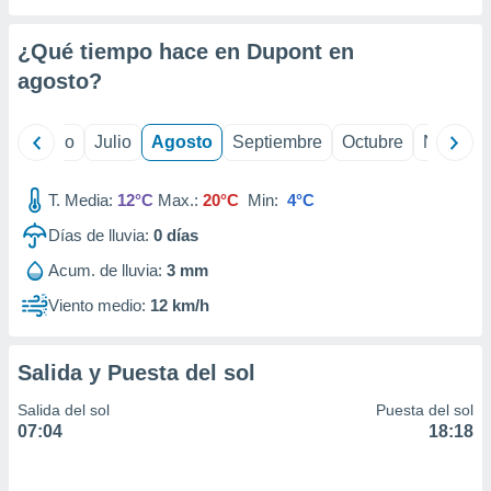
 seleccionar
o.
¿Qué tiempo hace en Dupont en
calización
precisa e
agosto
?
ión mediante
, publicidad
yo
Junio
Julio
Agosto
Septiembre
Octubre
Noviemb
dos,
T. Media:
12°C
Max.:
20°C
Min:
4°C
 publicidad
,
Días de lluvia:
0
días
ón de
 desarrollo
Acum. de lluvia:
3 mm
s.
Viento medio:
12 km/h
tros 1199
ios
Salida y Puesta del sol
Salida del sol
Puesta del sol
07:04
18:18