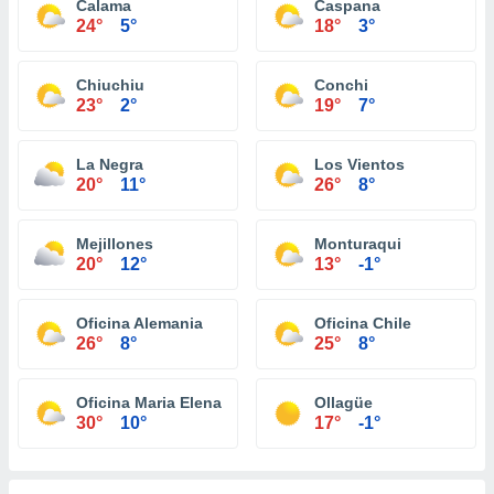
Calama
Caspana
24°
5°
18°
3°
Chiuchiu
Conchi
23°
2°
19°
7°
La Negra
Los Vientos
20°
11°
26°
8°
Mejillones
Monturaqui
20°
12°
13°
-1°
Oficina Alemania
Oficina Chile
26°
8°
25°
8°
Oficina Maria Elena
Ollagüe
30°
10°
17°
-1°