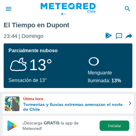
El Tiempo en Dupont
privacidad
23:44
Domingo
...
o de
eteored.cl)
borado por
Parcialmente nuboso
es para
13°
ue la
 que se
e calidad.
Menguante
eder a este
Sensación de 13°
Iluminada:
13%
ediante las
opciones:
Última hora
ookies y
Tormentas y lluvias extremas amenazan el norte
e forma
de Chile
d digital
¡Descarga
GRATIS
la app de
Instalar
ada, basada
Meteored!
mación