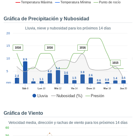
 mediante
Temperatura Máxima
Temperatura Mínima
Punto de rocío
tecnologías
nos permite
Gráfica de Precipitación y Nubosidad
r nuestra
para seguir
Lluvia, nieve y nubosidad para los próximos 14 días
e contenido
1
20
estándares
ACEPTAR
 sin coste.
Y
15
1016
1016
1016
CONTINUAR
 el botón
continuar",
5
10
8.9
ceder a la
1015
CONFIGURACIÓN
tando la
5.4
5
4.2
3.8
3.6
n de todas
2.6
2.4
1.5
1.5
1.4
1.1
s, ya sean
1
0.8
0.6
mm
de nuestros
Sáb
8
Lun
10
Mié
12
Vie
14
Dom
16
Mar
18
Jue
20
 que nos
Lluvia
Nubosidad (%)
Presión
ten el
 y análisis
tamiento en
Gráfica de Viento
b, así como
r un perfil
Velocidad media, dirección y rachas de viento para los próximos 14 días
ico para
60
ublicidad y
50