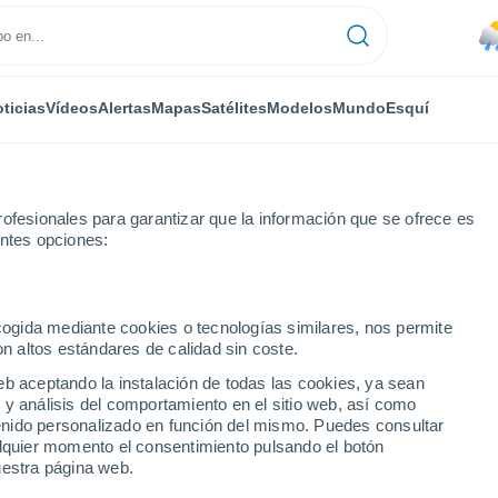
ticias
Vídeos
Alertas
Mapas
Satélites
Modelos
Mundo
Esquí
ofesionales para garantizar que la información que se ofrece es
entes opciones:
ecogida mediante cookies o tecnologías similares, nos permite
on altos estándares de calidad sin coste.
onzalez
eb aceptando la instalación de todas las cookies, ya sean
 y análisis del comportamiento en el sitio web, así como
...
ntenido personalizado en función del mismo. Puedes consultar
alquier momento el consentimiento pulsando el botón
Por hora
uestra página web.
Lluvias débiles en las próximas
horas