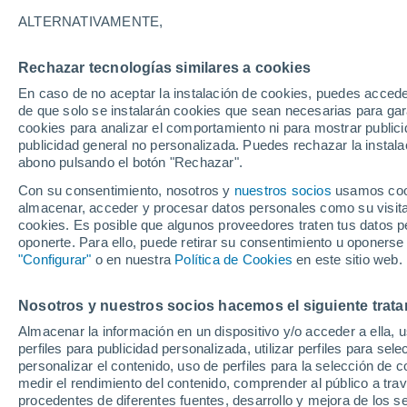
26°
ALTERNATIVAMENTE,
Rechazar tecnologías similares a cookies
40%
En caso de no aceptar la instalación de cookies, puedes accede
Sensación de 29°
1.7 mm
de que solo se instalarán cookies que sean necesarias para garan
cookies para analizar el comportamiento ni para mostrar publici
publicidad general no personalizada. Puedes rechazar la instala
abono pulsando el botón "Rechazar".
Última hora
La nieve sorprenderá al valle de Chile centro-
Con su consentimiento, nosotros y
nuestros socios
usamos cooki
este fin de semana
almacenar, acceder y procesar datos personales como su visita e
cookies. Es posible que algunos proveedores traten tus datos pe
Tiempo 1 - 7 días
Actualidad
Mapa de lluvia
Satél
oponerte. Para ello, puede retirar su consentimiento u oponerse
"Configurar"
o en nuestra
Política de Cookies
en este sitio web.
Nosotros y nuestros socios hacemos el siguiente trata
Mañana
Sábado
D
Hoy
Almacenar la información en un dispositivo y/o acceder a ella, 
7 Ago
8 Ago
6 Ago
perfiles para publicidad personalizada, utilizar perfiles para sele
personalizar el contenido, uso de perfiles para la selección de c
medir el rendimiento del contenido, comprender al público a tra
procedentes de diferentes fuentes, desarrollo y mejora de los se
80%
90%
90%