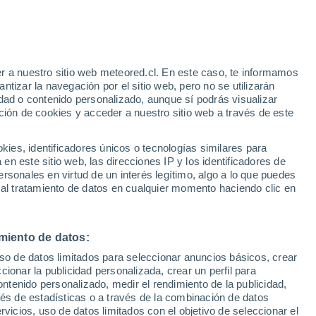
Riesgo de Índice UV 10 Alto
Durante el dia de mañana
r a nuestro sitio web meteored.cl. En este caso, te informamos
tizar la navegación por el sitio web, pero no se utilizarán
dad o contenido personalizado, aunque sí podrás visualizar
ción de cookies y acceder a nuestro sitio web a través de este
sur
es, identificadores únicos o tecnologías similares para
n este sitio web, las direcciones IP y los identificadores de
rsonales en virtud de un interés legítimo, algo a lo que puedes
ites
Modelos
 al tratamiento de datos en cualquier momento haciendo clic en
miento de datos:
omingo
Lunes
Martes
Miércoles
uso de datos limitados para seleccionar anuncios básicos, crear
9 Ago
10 Ago
11 Ago
12 Ago
ccionar la publicidad personalizada, crear un perfil para
ontenido personalizado, medir el rendimiento de la publicidad,
vés de estadísticas o a través de la combinación de datos
rvicios, uso de datos limitados con el objetivo de seleccionar el
60%
90%
80%
90%