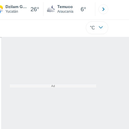
Dzilam Gonzalez
Temuco
Osorno
26°
6°
Yucatán
Araucanía
Los Lagos
°C