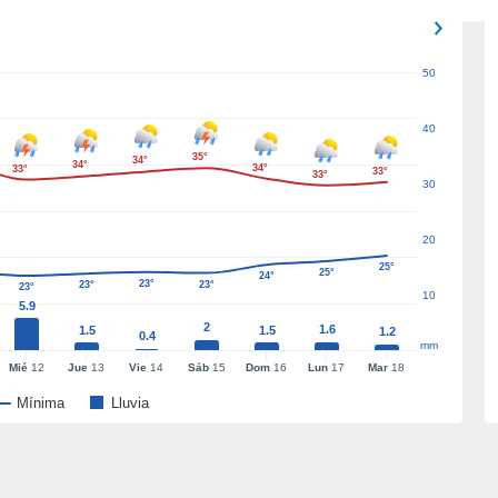
50
40
35°
34°
34°
34°
33°
33°
33°
30
20
25°
25°
24°
23°
23°
23°
23°
10
5.9
2
1.6
1.5
1.5
1.2
0.4
mm
Mié
12
Jue
13
Vie
14
Sáb
15
Dom
16
Lun
17
Mar
18
Mínima
Lluvia