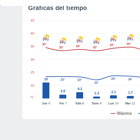
Gráficas del tiempo
45
40
35°
35°
34°
35
34°
33°
33°
30
25
10
24°
24°
23°
23°
22°
20
4.1
2.6
2.1
1.7
1.3
°C
Jue
6
Vie
7
Sáb
8
Dom
9
Lun
10
Mar
11
Máxima