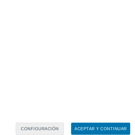
Calendario lunar
Lun
Mar
Mié
Jue
Vie
Sáb
Dom
6
7
8
9
10
11
12
13
14
15
16
17
18
19
CONFIGURACIÓN
ACEPTAR Y CONTINUAR