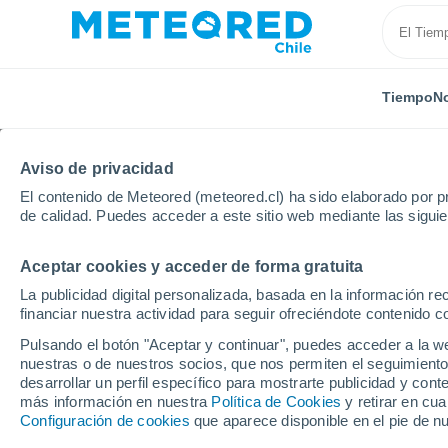
Tiempo
No
Aviso de privacidad
El contenido de Meteored (meteored.cl) ha sido elaborado por pr
de calidad. Puedes acceder a este sitio web mediante las sigui
Aceptar cookies y acceder de forma gratuita
Inicio
México
Yucatán
Dzilam Gonzalez
La publicidad digital personalizada, basada en la información r
financiar nuestra actividad para seguir ofreciéndote contenido c
El Tiempo en Dzilam G
Pulsando el botón "Aceptar y continuar", puedes acceder a la w
nuestras o de nuestros socios, que nos permiten el seguimiento
16:35
Jueves
desarrollar un perfil específico para mostrarte publicidad y co
más información en nuestra
Política de Cookies
y retirar en cu
Configuración de cookies
que aparece disponible en el pie de n
Lluvia débil