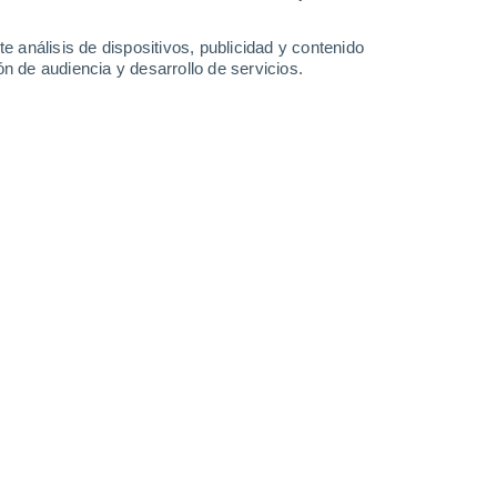
1.3 mm
2.1 mm
1.7 mm
5.9 mm
33°
/
22°
34°
/
24°
35°
/
24°
33°
/
23°
e análisis de dispositivos, publicidad y contenido
n de audiencia y desarrollo de servicios.
-
38
km/h
14
-
38
km/h
21
-
50
km/h
8
-
40
km/h
, 6 de agosto
Este
1 Bajo
°
12
-
26 km/h
FPS:
no
Noreste
0 Bajo
°
9
-
22 km/h
FPS:
no
s
Noreste
0 Bajo
°
8
-
16 km/h
FPS:
no
s
Este
0 Bajo
°
8
-
15 km/h
FPS:
no