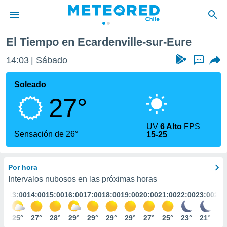
El Tiempo en Ecardenville-sur-Eure
privacidad
14:03
Sábado
...
o de
eteored.cl)
borado por
Soleado
es para
27°
ue la
 que se
e calidad.
UV
6 Alto
FPS
eder a este
Sensación de 26°
15-25
ediante las
opciones:
Por hora
ookies y
e forma
Intervalos nubosos en las próximas horas
:00
13:00
14:00
15:00
16:00
17:00
18:00
19:00
20:00
21:00
22:00
23:00
24:
d digital
ada, basada
4°
25°
27°
28°
29°
29°
29°
29°
27°
25°
23°
21°
20
mación