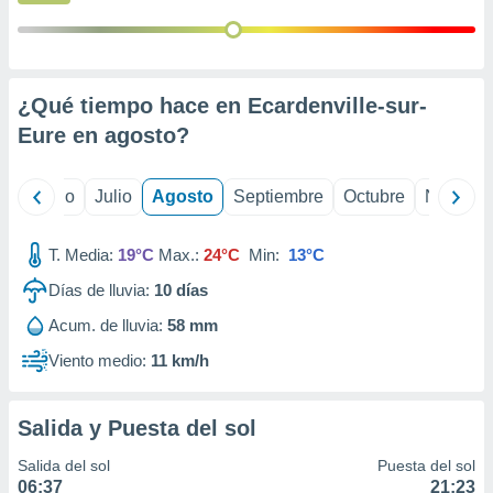
 seleccionar
o.
calización
precisa e
ión mediante
¿Qué tiempo hace en Ecardenville-sur-
Eure en
agosto
?
, publicidad
dos,
yo
Junio
Julio
Agosto
Septiembre
Octubre
Noviemb
 publicidad
,
ón de
T. Media:
19°C
Max.:
24°C
Min:
13°C
 desarrollo
s.
Días de lluvia:
10
días
tros 1199
Acum. de lluvia:
58 mm
ios
Viento medio:
11 km/h
Salida y Puesta del sol
Salida del sol
Puesta del sol
06:37
21:23