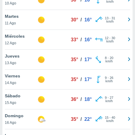
km/h
10 Ago
do en
 mismo.
Martes
13
-
31
sultar más
30°
/
16°
km/h
11 Ago
 en nuestra
 Cookies
y
Miércoles
ualquier
12
-
30
33°
/
16°
km/h
12 Ago
ento
 botón
Jueves
8
-
20
35°
/
17°
ación de
km/h
13 Ago
kies
 disponible
Viernes
e nuestra
9
-
26
35°
/
17°
km/h
.
14 Ago
IVAMENTE,
Sábado
9
-
27
36°
/
18°
km/h
15 Ago
as
Domingo
 a cookies
15
-
40
35°
/
22°
km/h
16 Ago
 no aceptar
ón de