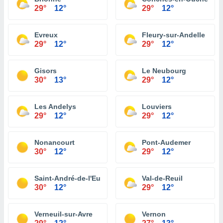
29°
12°
29°
12°
Evreux
Fleury-sur-Andelle
29°
12°
29°
12°
Gisors
Le Neubourg
30°
13°
29°
12°
Les Andelys
Louviers
29°
12°
29°
12°
Nonancourt
Pont-Audemer
30°
12°
29°
12°
Saint-André-de-l'Eure
Val-de-Reuil
30°
12°
29°
12°
Verneuil-sur-Avre
Vernon