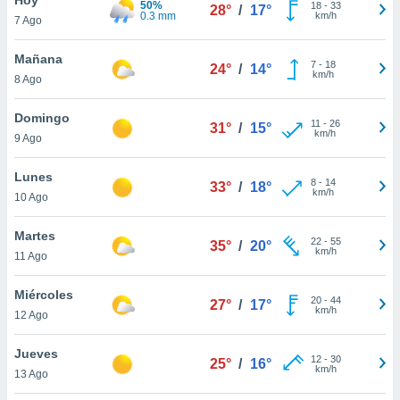
50%
18
-
33
28°
/
17°
0.3 mm
km/h
7 Ago
do en
 mismo.
sultar más
Mañana
7
-
18
24°
/
14°
 en nuestra
km/h
8 Ago
 Cookies
y
ualquier
Domingo
11
-
26
31°
/
15°
km/h
9 Ago
ento
 botón
ación de
Lunes
8
-
14
33°
/
18°
kies
km/h
10 Ago
 disponible
e nuestra
Martes
22
-
55
.
35°
/
20°
km/h
11 Ago
IVAMENTE,
Miércoles
20
-
44
27°
/
17°
km/h
12 Ago
as
 a cookies
Jueves
12
-
30
25°
/
16°
km/h
 no aceptar
13 Ago
ón de