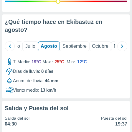
 seleccionar
o.
calización
precisa e
¿Qué tiempo hace en Ekibastuz en
ión mediante
agosto
?
, publicidad
yo
Junio
Julio
Agosto
Septiembre
Octubre
Noviemb
dos,
 publicidad
,
T. Media:
19°C
Max.:
25°C
Min:
12°C
ón de
Días de lluvia:
8
días
 desarrollo
s.
Acum. de lluvia:
44 mm
tros 1199
Viento medio:
13 km/h
ios
Salida y Puesta del sol
Salida del sol
Puesta del sol
04:30
19:37