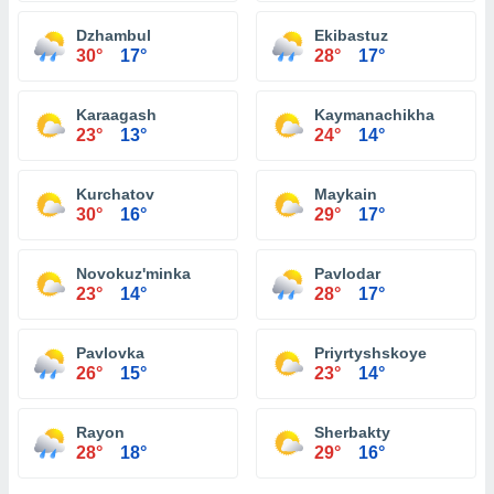
Dzhambul
Ekibastuz
30°
17°
28°
17°
Karaagash
Kaymanachikha
23°
13°
24°
14°
Kurchatov
Maykain
30°
16°
29°
17°
Novokuz'minka
Pavlodar
23°
14°
28°
17°
Pavlovka
Priyrtyshskoye
26°
15°
23°
14°
Rayon
Sherbakty
28°
18°
29°
16°