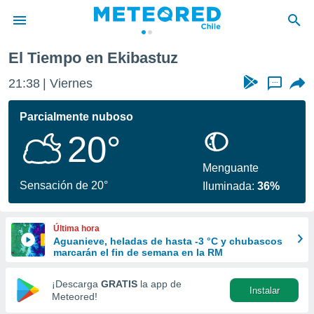
El Tiempo en Ekibastuz
privacidad
21:38
Viernes
...
o de
eteored.cl)
borado por
Parcialmente nuboso
es para
20°
ue la
 que se
e calidad.
Menguante
eder a este
Sensación de 20°
Iluminada:
36%
ediante las
opciones:
Última hora
ookies y
Aguanieve, heladas de hasta -3 °C y chubascos
e forma
marcarán el fin de semana en la RM
d digital
¡Descarga
GRATIS
la app de
Instalar
ada, basada
Meteored!
mación