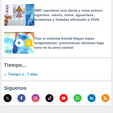
 la
DMC mantiene una alerta y once avisos
da, crear un
vigentes: viento, nieve, aguanieve,
personalizar
tormentas y heladas afectarán a Chile
o, uso de
a la
e contenido
do, medir el
Tras el sistema frontal llegan bajas
 de la
temperaturas: pronostican mínimas bajo
medir el
cero en la zona central
 del
 comprender
 través de
Tiempo...
s o a través
nación de
Tiempo 1 - 7 días
edentes de
fuentes,
y mejora de
Síguenos
os, uso de
ados con el
 seleccionar
o.
calización