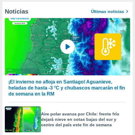
er momento
ic en
Noticias
Últimas noticias
o en
 Cookies
en
eb.
y
socios
el
to de
la
¡El invierno no afloja en Santiago! Aguanieve,
 en un
heladas de hasta -3 °C y chubascos marcarán el fin
 y/o acceder
de semana en la RM
 de datos
ara
 anuncios
Aire polar avanza por Chile: frente frío
ar perfiles
dejará nieve en cotas bajas del sur y
idad
centro del país este fin de semana
a, utilizar
a