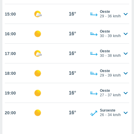
estra
ara seguir
Oeste
e contenido
16°
15:00
29
-
36
km/h
stándares
ACEPTAR
sin coste.
Y
Oeste
CONTINUAR
16°
16:00
 botón
30
-
39
km/h
continuar",
der a la
CONFIGURACIÓN
ndo la
Oeste
16°
17:00
30
-
38
km/h
 de todas
, ya sean
de nuestros
Oeste
16°
18:00
 nos
29
-
39
km/h
 y análisis
tamiento en
Oeste
16°
19:00
27
-
37
km/h
b, así como
un perfil
para
Suroeste
16°
20:00
ublicidad y
26
-
34
km/h
do en
 mismo.