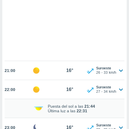
sultar más
 en nuestra
 Cookies
y
ualquier
ento
 botón
ación de
kies
 disponible
e nuestra
.
Suroeste
16°
21:00
26
-
33
km/h
IVAMENTE,
Suroeste
16°
22:00
as
27
-
34
km/h
 a cookies
 no aceptar
Puesta del sol a las
21:44
ón de
Última luz a las
22:31
uedes
uestro sitio
ed.cl. En
Suroeste
16°
23:00