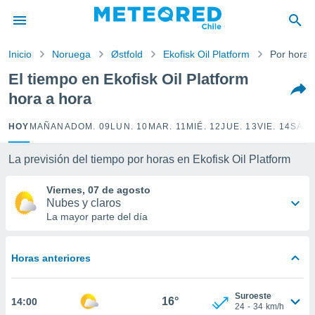
privacidad
o de
Inicio
Noruega
Østfold
Ekofisk Oil Platform
Por horas
eteored.cl)
borado por
El tiempo en Ekofisk Oil Platform
es para
hora a hora
ue la
 que se
e calidad.
HOY
MAÑANA
DOM. 09
LUN. 10
MAR. 11
MIÉ. 12
JUE. 13
VIE. 14
SÁB.
eder a este
ediante las
La previsión del tiempo por horas en Ekofisk Oil Platform
opciones:
Viernes, 07 de agosto
ookies y
Nubes y claros
e forma
La mayor parte del día
d digital
ada, basada
Horas anteriores
mación
ediante
ecnologías
Suroeste
16°
14:00
nos permite
24
-
34
km/h