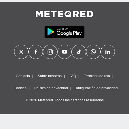
precisa e
ión mediante
, publicidad
dos,
 publicidad
,
ón de
 desarrollo
s.
tros 1199
ios
Contacto
Sobre nosotros
FAQ
Términos de uso
Cookies
Política de privacidad
Configuración de privacidad
© 2026 Meteored. Todos los derechos reservados