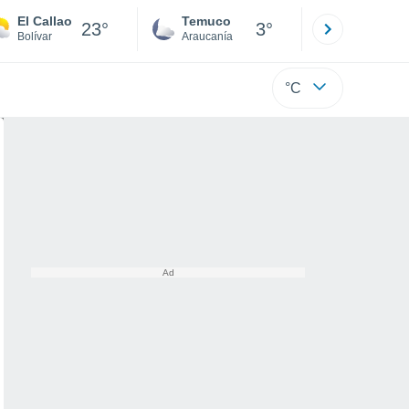
El Callao
Temuco
Osorno
23°
3°
Bolívar
Araucanía
Los Lagos
°C