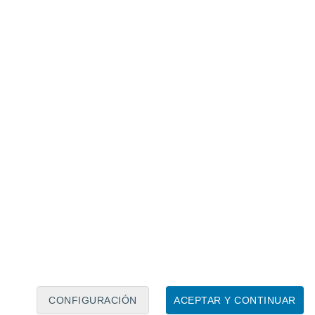
Calendario lunar
Lun
Mar
Mié
Jue
Vie
Sáb
Dom
6
7
8
9
10
11
12
13
14
15
16
17
18
19
CONFIGURACIÓN
ACEPTAR Y CONTINUAR