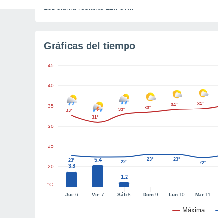
Luz diurna restante
12h 57m
Gráficas del tiempo
45
40
34°
34°
35
33°
33°
33°
31°
30
25
5.4
23°
23°
23°
22°
22°
3.8
20
1.2
°C
Jue
6
Vie
7
Sáb
8
Dom
9
Lun
10
Mar
11
Máxima