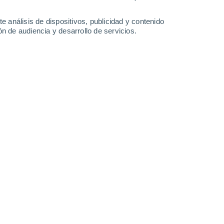
33°
/
23°
34°
/
23°
34°
/
22°
35°
/
23°
e análisis de dispositivos, publicidad y contenido
n de audiencia y desarrollo de servicios.
-
33
km/h
13
-
36
km/h
11
-
31
km/h
10
-
34
km/h
agosto
boso
Este
0 Bajo
6
-
15 km/h
FPS:
no
boso
Este
0 Bajo
8
-
19 km/h
FPS:
no
boso
Este
1 Bajo
10
-
25 km/h
FPS:
no
Este
4 Medio
11
-
29 km/h
FPS:
6-10