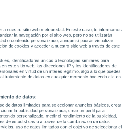
r a nuestro sitio web meteored.cl. En este caso, te informamos
h
tizar la navegación por el sitio web, pero no se utilizarán
dad o contenido personalizado, aunque sí podrás visualizar
ción de cookies y acceder a nuestro sitio web a través de este
es, identificadores únicos o tecnologías similares para
na
n este sitio web, las direcciones IP y los identificadores de
rsonales en virtud de un interés legítimo, algo a lo que puedes
Satélites
Modelos
 al tratamiento de datos en cualquier momento haciendo clic en
miento de datos:
omingo
Lunes
Martes
Miércoles
uso de datos limitados para seleccionar anuncios básicos, crear
9 Ago
10 Ago
11 Ago
12 Ago
ccionar la publicidad personalizada, crear un perfil para
ontenido personalizado, medir el rendimiento de la publicidad,
vés de estadísticas o a través de la combinación de datos
rvicios, uso de datos limitados con el objetivo de seleccionar el