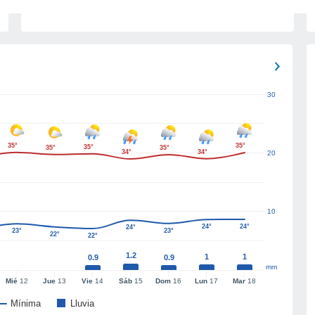
30
35°
35°
35°
35°
35°
34°
34°
20
10
24°
24°
24°
23°
23°
22°
22°
1.2
1
1
0.9
0.9
mm
Mié
12
Jue
13
Vie
14
Sáb
15
Dom
16
Lun
17
Mar
18
Mínima
Lluvia