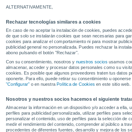
23°
ALTERNATIVAMENTE,
Rechazar tecnologías similares a cookies
Este
En caso de no aceptar la instalación de cookies, puedes accede
Sensación de 21°
6
-
15 km/
de que solo se instalarán cookies que sean necesarias para garan
cookies para analizar el comportamiento ni para mostrar publici
publicidad general no personalizada. Puedes rechazar la instala
abono pulsando el botón "Rechazar".
Predicción
ECMWF actualiza su pronóstico para Chile:
Con su consentimiento, nosotros y
nuestros socios
usamos cooki
agosto, septiembre y octubre mantendrían u
almacenar, acceder y procesar datos personales como su visita e
señal favorable para las lluvias
cookies. Es posible que algunos proveedores traten tus datos pe
Tiempo 1 - 7 días
Actualidad
Mapa de nubosidad
oponerte. Para ello, puede retirar su consentimiento u oponerse
"Configurar"
o en nuestra
Política de Cookies
en este sitio web.
Nosotros y nuestros socios hacemos el siguiente trata
Mañana
Sábado
D
Hoy
Almacenar la información en un dispositivo y/o acceder a ella, 
7 Ago
8 Ago
6 Ago
perfiles para publicidad personalizada, utilizar perfiles para sele
personalizar el contenido, uso de perfiles para la selección de c
medir el rendimiento del contenido, comprender al público a tra
procedentes de diferentes fuentes, desarrollo y mejora de los se
90%
70%
90%