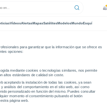
ticias
Vídeos
Alertas
Mapas
Satélites
Modelos
Mundo
Esquí
ofesionales para garantizar que la información que se ofrece es
entes opciones:
ecogida mediante cookies o tecnologías similares, nos permite
on altos estándares de calidad sin coste.
eb aceptando la instalación de todas las cookies, ya sean
 y análisis del comportamiento en el sitio web, así como
...
ntenido personalizado en función del mismo. Puedes consultar
alquier momento el consentimiento pulsando el botón
Por hora
uestra página web.
Calor Húmedo Sofocante en las
próximas horas