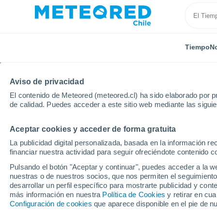
Tiempo
No
Aviso de privacidad
El contenido de Meteored (meteored.cl) ha sido elaborado por pr
de calidad. Puedes acceder a este sitio web mediante las sigui
Aceptar cookies y acceder de forma gratuita
Inicio
Venezuela
Estado de Bolívar
El Callao
La publicidad digital personalizada, basada en la información r
financiar nuestra actividad para seguir ofreciéndote contenido c
El Tiempo en El Callao
Pulsando el botón "Aceptar y continuar", puedes acceder a la w
nuestras o de nuestros socios, que nos permiten el seguimiento
05:49
Jueves
desarrollar un perfil específico para mostrarte publicidad y co
más información en nuestra
Política de Cookies
y retirar en cu
Configuración de cookies
que aparece disponible en el pie de n
Parcialmente nuboso