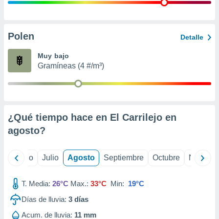
 seleccionar
o.
calización
precisa e
Polen
Detalle
ión mediante
Muy bajo
, publicidad
Gramíneas (4 #/m³)
dos,
 publicidad
,
ón de
¿Qué tiempo hace en El Carrilejo en
 desarrollo
s.
agosto
?
tros 1199
ios
yo
Junio
Julio
Agosto
Septiembre
Octubre
Noviemb
T. Media:
26°C
Max.:
33°C
Min:
19°C
Días de lluvia:
3
días
Acum. de lluvia:
11 mm