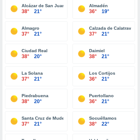
Alcázar de San Juan
Almadén
38°
21°
36°
19°
Almagro
Calzada de Calatrava
37°
21°
37°
21°
Ciudad Real
Daimiel
38°
20°
38°
21°
La Solana
Los Cortijos
37°
21°
36°
21°
Piedrabuena
Puertollano
38°
20°
36°
21°
Santa Cruz de Mudela
Socuéllamos
37°
21°
38°
22°