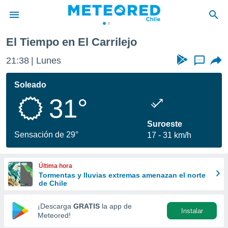
l
El Carrilejo
El Tiempo en El Carrilejo
privacidad
21:38
Lunes
...
o de
eteored.cl)
borado por
Soleado
es para
31°
ue la
 que se
e calidad.
Suroeste
eder a este
Sensación de 29°
17
31 km/h
ediante las
opciones:
Última hora
ookies y
Tormentas y lluvias extremas amenazan el norte
e forma
de Chile
d digital
¡Descarga
GRATIS
la app de
Instalar
ada, basada
Meteored!
mación