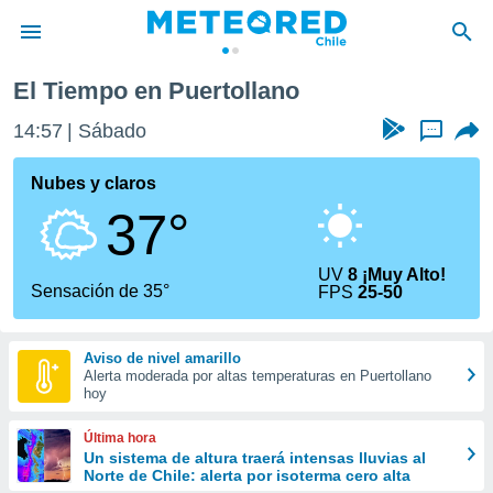
l
Puertollano
El Tiempo en Puertollano
privacidad
14:57
Sábado
...
o de
eteored.cl)
borado por
Nubes y claros
es para
37°
ue la
 que se
e calidad.
UV
8 ¡Muy Alto!
eder a este
Sensación de 35°
FPS
25-50
ediante las
opciones:
Aviso de nivel amarillo
ookies y
Alerta moderada por altas temperaturas en Puertollano
e forma
hoy
d digital
Última hora
ada, basada
Un sistema de altura traerá intensas lluvias al
Norte de Chile: alerta por isoterma cero alta
mación