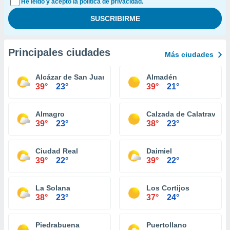
He leído y acepto la política de privacidad.
Principales ciudades
Más ciudades
Alcázar de San Juan
Almadén
39°
23°
39°
21°
Almagro
Calzada de Calatrava
39°
23°
38°
23°
Ciudad Real
Daimiel
39°
22°
39°
22°
La Solana
Los Cortijos
38°
23°
37°
24°
Piedrabuena
Puertollano