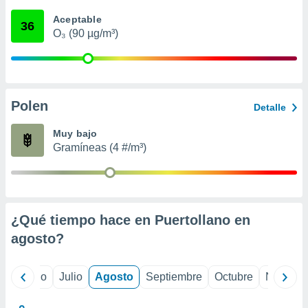
 seleccionar
o.
Aceptable
36
O₃ (90 µg/m³)
calización
precisa e
ión mediante
, publicidad
Polen
Detalle
dos,
 publicidad
Muy bajo
,
Gramíneas (4 #/m³)
ón de
 desarrollo
s.
tros 1199
ios
¿Qué tiempo hace en Puertollano en
agosto
?
yo
Junio
Julio
Agosto
Septiembre
Octubre
Noviemb