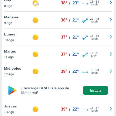
15
-
33
38°
/
23°
km/h
8 Ago
do en
 mismo.
sultar más
Mañana
20
-
42
38°
/
21°
 en nuestra
km/h
9 Ago
 Cookies
y
ualquier
Lunes
18
-
38
37°
/
21°
km/h
10 Ago
ento
 botón
ación de
Martes
11
-
31
37°
/
21°
kies
km/h
11 Ago
 disponible
e nuestra
Miércoles
12
-
28
.
39°
/
22°
km/h
12 Ago
IVAMENTE,
¡Descarga
GRATIS
la app de
Instalar
Meteored!
as
 a cookies
Jueves
 no aceptar
15
-
37
39°
/
22°
km/h
13 Ago
ón de