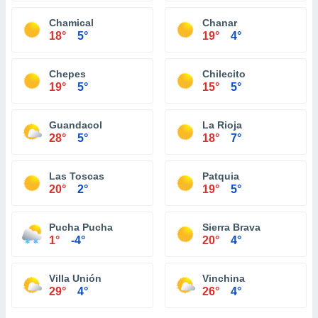
Chamical
Chanar
18°
5°
19°
4°
Chepes
Chilecito
19°
5°
15°
5°
Guandacol
La Rioja
28°
5°
18°
7°
Las Toscas
Patquia
20°
2°
19°
5°
Pucha Pucha
Sierra Brava
1°
-4°
20°
4°
Villa Unión
Vinchina
29°
4°
26°
4°