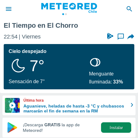
El Tiempo en El Chorro
privacidad
22:54
Viernes
...
o de
eteored.cl)
borado por
Cielo despejado
es para
7°
ue la
 que se
e calidad.
Menguante
eder a este
Sensación de 7°
Iluminada:
33%
ediante las
opciones:
Última hora
ookies y
Aguanieve, heladas de hasta -3 °C y chubascos
e forma
marcarán el fin de semana en la RM
d digital
¡Descarga
GRATIS
la app de
Instalar
ada, basada
Meteored!
mación