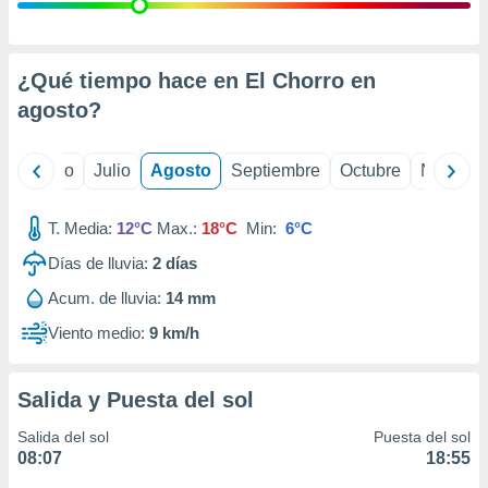
 seleccionar
o.
calización
precisa e
¿Qué tiempo hace en El Chorro en
ión mediante
agosto
?
, publicidad
yo
Junio
Julio
Agosto
Septiembre
Octubre
Noviemb
dos,
 publicidad
,
T. Media:
12°C
Max.:
18°C
Min:
6°C
ón de
Días de lluvia:
2
días
 desarrollo
s.
Acum. de lluvia:
14 mm
tros 1199
Viento medio:
9 km/h
ios
Salida y Puesta del sol
Salida del sol
Puesta del sol
08:07
18:55