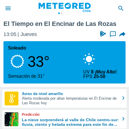
zas
El Tiempo en El Encinar de Las Rozas
privacidad
13:05
Jueves
...
o de
eteored.cl)
borado por
Soleado
es para
33°
ue la
 que se
e calidad.
UV
8 ¡Muy Alto!
eder a este
Sensación de 31°
FPS
25-50
ediante las
opciones:
Aviso de nivel amarillo
ookies y
Alerta moderada por altas temperaturas en El Encinar de
e forma
Las Rozas hoy
d digital
Predicción
ada, basada
La nieve sorprenderá al valle de Chile centro-sur:
lluvia, viento y helada extrema para este fin de
mación