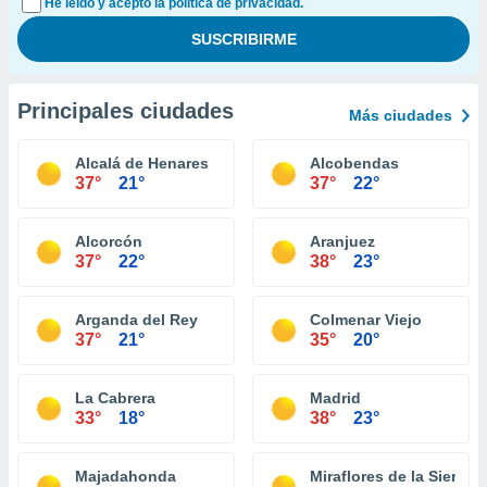
He leído y acepto la política de privacidad.
Principales ciudades
Más ciudades
Alcalá de Henares
Alcobendas
37°
21°
37°
22°
Alcorcón
Aranjuez
37°
22°
38°
23°
Arganda del Rey
Colmenar Viejo
37°
21°
35°
20°
La Cabrera
Madrid
33°
18°
38°
23°
Majadahonda
Miraflores de la Sierra