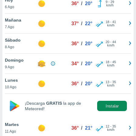
9
-
29
36°
/
20°
km/h
6 Ago
do en
 mismo.
sultar más
Mañana
18
-
41
37°
/
22°
 en nuestra
km/h
7 Ago
 Cookies
y
ualquier
Sábado
20
-
44
36°
/
20°
km/h
8 Ago
ento
 botón
ación de
Domingo
18
-
45
34°
/
20°
kies
km/h
9 Ago
 disponible
e nuestra
Lunes
13
-
35
.
36°
/
20°
km/h
10 Ago
IVAMENTE,
¡Descarga
GRATIS
la app de
Instalar
Meteored!
as
 a cookies
Martes
 no aceptar
12
-
35
36°
/
21°
km/h
11 Ago
ón de