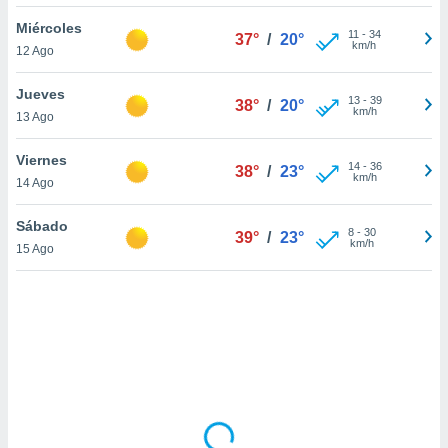
uedes
uestro sitio
Miércoles
11
-
34
37°
/
20°
ed.cl. En
km/h
12 Ago
te
 de que
Jueves
talarán
13
-
39
38°
/
20°
km/h
13 Ago
e sean
para
a
Viernes
14
-
36
38°
/
23°
por el sitio
km/h
14 Ago
o se
cookies para
Sábado
8
-
30
39°
/
23°
km/h
15 Ago
nto ni para
licidad o
ado, aunque
sualizar
general no
ada. Puedes
 instalación
y acceder a
io web a
ste abono