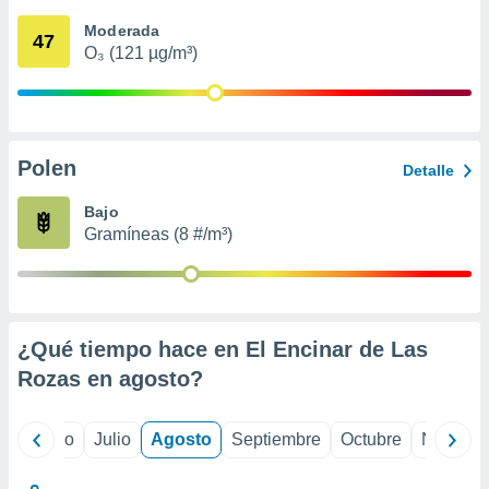
 seleccionar
o.
Moderada
47
O₃ (121 µg/m³)
calización
precisa e
ión mediante
, publicidad
Polen
Detalle
dos,
 publicidad
Bajo
,
Gramíneas (8 #/m³)
ón de
 desarrollo
s.
tros 1199
ios
¿Qué tiempo hace en El Encinar de Las
Rozas en
agosto
?
yo
Junio
Julio
Agosto
Septiembre
Octubre
Noviemb