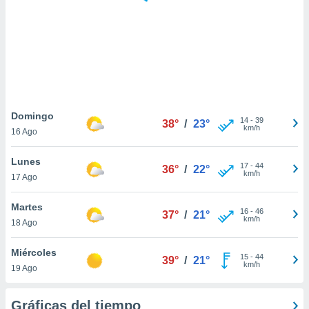
 botón
.
nto,
cios
kies,
ores únicos
Domingo
14
-
39
as similares
38°
/
23°
km/h
16 Ago
nar,
rocesar
Lunes
onales como
17
-
44
36°
/
22°
km/h
 este sitio
17 Ago
recciones IP
ficadores de
Martes
16
-
46
37°
/
21°
 posible
km/h
18 Ago
s
 traten tus
Miércoles
nales en
15
-
44
39°
/
21°
km/h
 interés
19 Ago
go a lo que
nerte. Para
Gráficas del tiempo
retirar su