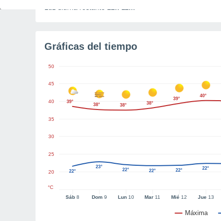
Luz diurna restante
12h 11m
Gráficas del tiempo
50
45
40°
39°
40
39°
38°
38°
38°
35
30
25
23°
22°
22°
22°
22°
22°
20
°C
Sáb
8
Dom
9
Lun
10
Mar
11
Mié
12
Jue
13
Máxima