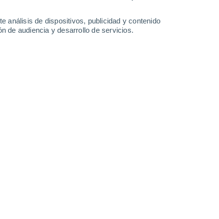
38°
/
22°
39°
/
22°
40°
/
22°
40°
/
22°
e análisis de dispositivos, publicidad y contenido
n de audiencia y desarrollo de servicios.
-
28
km/h
6
-
24
km/h
7
-
29
km/h
8
-
29
km/h
oy
, 8 de agosto
Norte
2 Bajo
2
-
17 km/h
FPS:
no
Este
3 Medio
2
-
17 km/h
FPS:
6-10
Sur
6 Alto
4
-
18 km/h
FPS:
15-25
Suroeste
7 Alto
8
-
24 km/h
FPS:
15-25