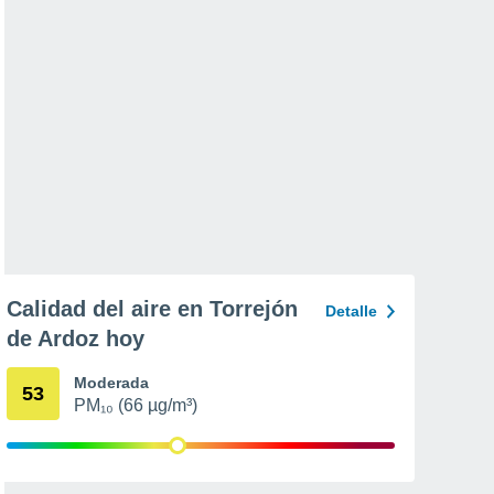
Calidad del aire en Torrejón
Detalle
de Ardoz hoy
Moderada
53
PM₁₀ (66 µg/m³)