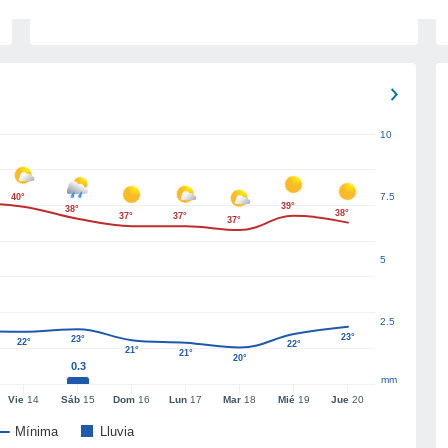
10
7.5
40°
39°
38°
38°
37°
37°
37°
5
2.5
23°
23°
22°
22°
21°
21°
20°
0.3
mm
Vie
14
Sáb
15
Dom
16
Lun
17
Mar
18
Mié
19
Jue
20
Mínima
Lluvia