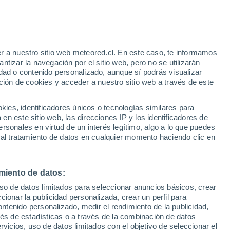
Aviso de nivel amarillo
Alerta moderada por altas
temperaturas en Torrejón de Ardoz
hoy
r a nuestro sitio web meteored.cl. En este caso, te informamos
h
tizar la navegación por el sitio web, pero no se utilizarán
dad o contenido personalizado, aunque sí podrás visualizar
ción de cookies y acceder a nuestro sitio web a través de este
os
es, identificadores únicos o tecnologías similares para
n este sitio web, las direcciones IP y los identificadores de
rsonales en virtud de un interés legítimo, algo a lo que puedes
Satélites
Modelos
 al tratamiento de datos en cualquier momento haciendo clic en
miento de datos:
Martes
Miércoles
Jueves
Viernes
uso de datos limitados para seleccionar anuncios básicos, crear
11 Ago
12 Ago
13 Ago
14 Ago
ccionar la publicidad personalizada, crear un perfil para
ontenido personalizado, medir el rendimiento de la publicidad,
vés de estadísticas o a través de la combinación de datos
rvicios, uso de datos limitados con el objetivo de seleccionar el