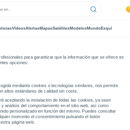
ticias
Vídeos
Alertas
Mapas
Satélites
Modelos
Mundo
Esquí
ofesionales para garantizar que la información que se ofrece es
entes opciones:
e Ardoz
ecogida mediante cookies o tecnologías similares, nos permite
on altos estándares de calidad sin coste.
de Ardoz
eb aceptando la instalación de todas las cookies, ya sean
 y análisis del comportamiento en el sitio web, así como
...
ntenido personalizado en función del mismo. Puedes consultar
alquier momento el consentimiento pulsando el botón
Por hora
uestra página web.
Intervalos nubosos en las
próximas horas