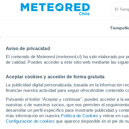
Tiempo
No
Aviso de privacidad
El contenido de Meteored (meteored.cl) ha sido elaborado por pr
de calidad. Puedes acceder a este sitio web mediante las sigui
Aceptar cookies y acceder de forma gratuita
Inicio
España
Comunidad de Madrid
Torrejón d
La publicidad digital personalizada, basada en la información r
financiar nuestra actividad para seguir ofreciéndote contenido c
El Tiempo en Torrejón 
Pulsando el botón "Aceptar y continuar", puedes acceder a la w
nuestras o de nuestros socios, que nos permiten el seguimiento
09:39
Sábado
desarrollar un perfil específico para mostrarte publicidad y co
más información en nuestra
Política de Cookies
y retirar en cu
Configuración de cookies
que aparece disponible en el pie de n
Soleado