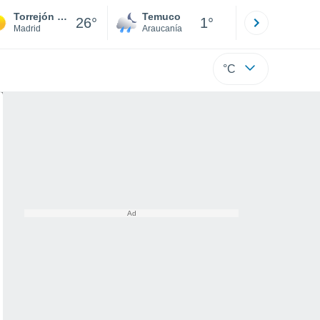
Torrejón de Ardoz
Temuco
Osorno
26°
1°
Madrid
Araucanía
Los Lagos
°C