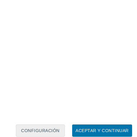
Calendario lunar
Lun
Mar
Mié
Jue
Vie
Sáb
Dom
8
9
10
11
12
13
14
15
16
17
18
19
20
21
CONFIGURACIÓN
ACEPTAR Y CONTINUAR