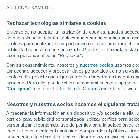
26°
ALTERNATIVAMENTE,
Rechazar tecnologías similares a cookies
Norte
En caso de no aceptar la instalación de cookies, puedes accede
Sensación de 26°
2
-
17 km/
de que solo se instalarán cookies que sean necesarias para garan
cookies para analizar el comportamiento ni para mostrar publici
publicidad general no personalizada. Puedes rechazar la instala
abono pulsando el botón "Rechazar".
Última hora
Aguanieve, heladas de hasta -3 °C y chubasc
Con su consentimiento, nosotros y
nuestros socios
usamos cooki
marcarán el fin de semana en la RM
almacenar, acceder y procesar datos personales como su visita e
cookies. Es posible que algunos proveedores traten tus datos pe
Tiempo 1 - 7 días
Actualidad
Mapa de nubosidad
oponerte. Para ello, puede retirar su consentimiento u oponerse
"Configurar"
o en nuestra
Política de Cookies
en este sitio web.
Nosotros y nuestros socios hacemos el siguiente trata
Mañana
Lunes
Hoy
Almacenar la información en un dispositivo y/o acceder a ella, 
9 Ago
10 Ago
8 Ago
perfiles para publicidad personalizada, utilizar perfiles para sele
personalizar el contenido, uso de perfiles para la selección de c
medir el rendimiento del contenido, comprender al público a tra
procedentes de diferentes fuentes, desarrollo y mejora de los se