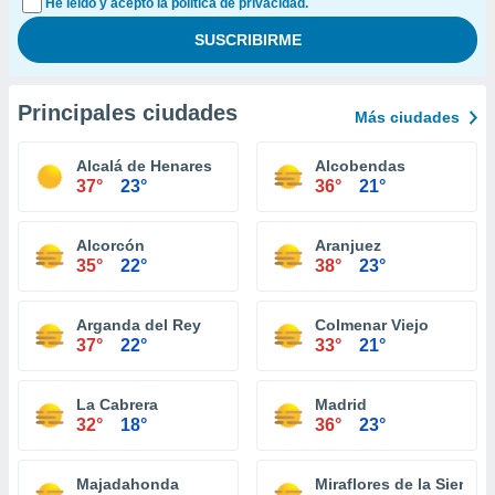
He leído y acepto la política de privacidad.
Principales ciudades
Más ciudades
Alcalá de Henares
Alcobendas
37°
23°
36°
21°
Alcorcón
Aranjuez
35°
22°
38°
23°
Arganda del Rey
Colmenar Viejo
37°
22°
33°
21°
La Cabrera
Madrid
32°
18°
36°
23°
Majadahonda
Miraflores de la Sierra