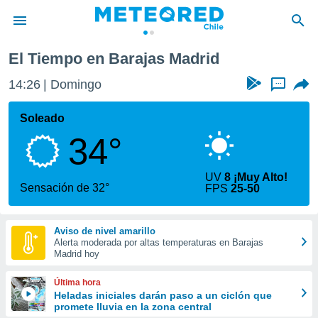
El Tiempo en Barajas Madrid
privacidad
14:26
Domingo
...
o de
eteored.cl)
borado por
Soleado
es para
34°
ue la
 que se
e calidad.
UV
8 ¡Muy Alto!
eder a este
Sensación de 32°
FPS
25-50
ediante las
opciones:
Aviso de nivel amarillo
ookies y
Alerta moderada por altas temperaturas en Barajas
e forma
Madrid hoy
d digital
Última hora
ada, basada
Heladas iniciales darán paso a un ciclón que
promete lluvia en la zona central
mación