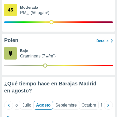
 seleccionar
o.
Moderada
45
PM₁₀ (56 µg/m³)
calización
precisa e
ión mediante
, publicidad
Polen
Detalle
dos,
 publicidad
Bajo
,
Gramíneas (7 #/m³)
ón de
 desarrollo
s.
tros 1199
ios
¿Qué tiempo hace en Barajas Madrid
en
agosto
?
yo
Junio
Julio
Agosto
Septiembre
Octubre
Noviemb