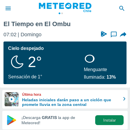
El Tiempo en El Ombu
privacidad
07:02
Domingo
...
o de
eteored.cl)
borado por
Cielo despejado
es para
2°
ue la
 que se
e calidad.
Menguante
eder a este
Sensación de 1°
Iluminada:
13%
ediante las
opciones:
Última hora
ookies y
Heladas iniciales darán paso a un ciclón que
e forma
promete lluvia en la zona central
d digital
¡Descarga
GRATIS
la app de
Instalar
ada, basada
Meteored!
mación