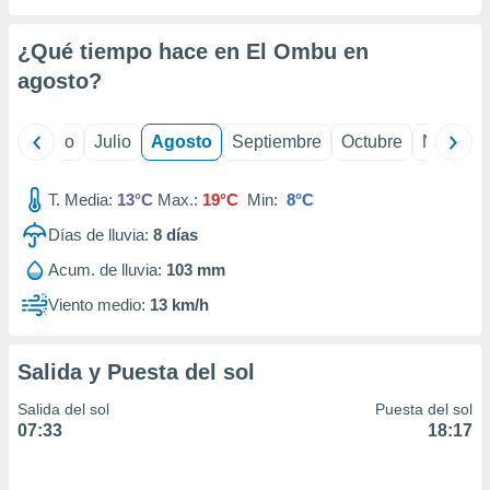
 seleccionar
o.
¿Qué tiempo hace en El Ombu en
calización
precisa e
agosto
?
ión mediante
, publicidad
yo
Junio
Julio
Agosto
Septiembre
Octubre
Noviemb
dos,
T. Media:
13°C
Max.:
19°C
Min:
8°C
 publicidad
,
Días de lluvia:
8
días
ón de
 desarrollo
Acum. de lluvia:
103 mm
s.
Viento medio:
13 km/h
tros 1199
ios
Salida y Puesta del sol
Salida del sol
Puesta del sol
07:33
18:17