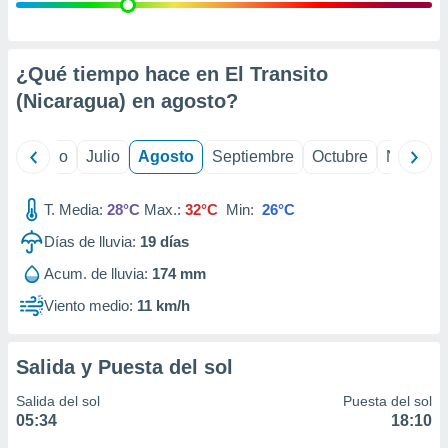
 seleccionar
o.
calización
precisa e
¿Qué tiempo hace en El Transito
ión mediante
(Nicaragua) en
agosto
?
, publicidad
yo
Junio
Julio
Agosto
Septiembre
Octubre
Noviemb
dos,
 publicidad
,
T. Media:
28°C
Max.:
32°C
Min:
26°C
ón de
Días de lluvia:
19
días
 desarrollo
s.
Acum. de lluvia:
174 mm
tros 1199
Viento medio:
11 km/h
ios
Salida y Puesta del sol
Salida del sol
Puesta del sol
05:34
18:10