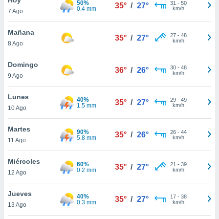
50%
31
-
50
35°
/
27°
0.4 mm
km/h
7 Ago
do en
 mismo.
sultar más
Mañana
27
-
48
35°
/
27°
 en nuestra
km/h
8 Ago
 Cookies
y
ualquier
Domingo
30
-
48
36°
/
26°
km/h
9 Ago
ento
 botón
ación de
Lunes
40%
29
-
49
35°
/
27°
kies
1.5 mm
km/h
10 Ago
 disponible
e nuestra
Martes
90%
26
-
44
.
35°
/
26°
5.8 mm
km/h
11 Ago
IVAMENTE,
Miércoles
60%
21
-
39
35°
/
27°
0.2 mm
km/h
12 Ago
as
 a cookies
Jueves
40%
17
-
38
35°
/
27°
0.3 mm
km/h
 no aceptar
13 Ago
ón de