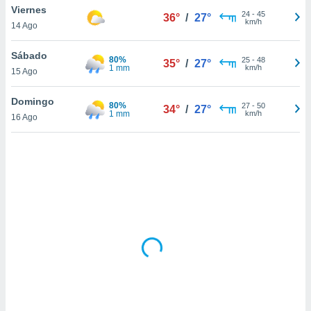
uedes
Viernes
24
-
45
36°
/
27°
uestro sitio
km/h
14 Ago
ed.cl. En
te
Sábado
 de que
80%
25
-
48
35°
/
27°
1 mm
km/h
talarán
15 Ago
e sean
para
Domingo
80%
27
-
50
34°
/
27°
a
1 mm
km/h
16 Ago
por el sitio
o se
cookies para
nto ni para
licidad o
ado, aunque
sualizar
general no
ada. Puedes
 instalación
y acceder a
io web a
ste abono