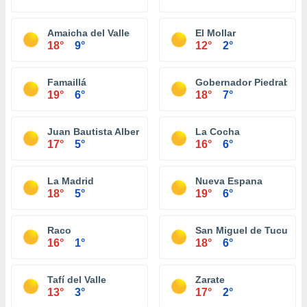
Amaicha del Valle
El Mollar
18°
9°
12°
2°
Famaillá
Gobernador Piedrabue
19°
6°
18°
7°
Juan Bautista Alberdi
La Cocha
17°
5°
16°
6°
La Madrid
Nueva Espana
18°
5°
19°
6°
Raco
San Miguel de Tucumá
16°
1°
18°
6°
Tafí del Valle
Zarate
13°
3°
17°
2°