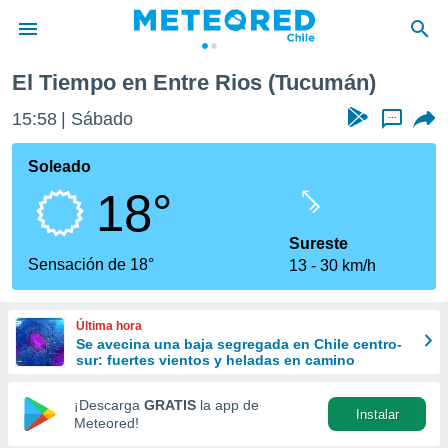
El Tiempo en Entre Rios (Tucumán)
privacidad
15:58
Sábado
...
o de
eteored.cl)
borado por
Soleado
es para
18°
ue la
 que se
e calidad.
Sureste
eder a este
Sensación de 18°
13
30 km/h
ediante las
opciones:
Última hora
ookies y
Se avecina una baja segregada en Chile centro-
e forma
sur: fuertes vientos y heladas en camino
d digital
¡Descarga
GRATIS
la app de
Instalar
ada, basada
Meteored!
mación