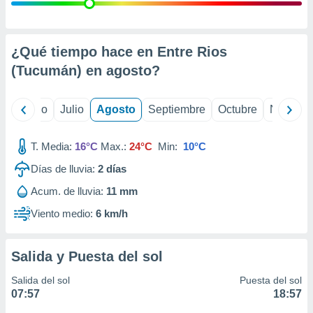
 seleccionar
o.
calización
precisa e
¿Qué tiempo hace en Entre Rios
ión mediante
(Tucumán) en
agosto
?
, publicidad
yo
Junio
Julio
Agosto
Septiembre
Octubre
Noviemb
dos,
 publicidad
,
T. Media:
16°C
Max.:
24°C
Min:
10°C
ón de
Días de lluvia:
2
días
 desarrollo
s.
Acum. de lluvia:
11 mm
tros 1199
Viento medio:
6 km/h
ios
Salida y Puesta del sol
Salida del sol
Puesta del sol
07:57
18:57