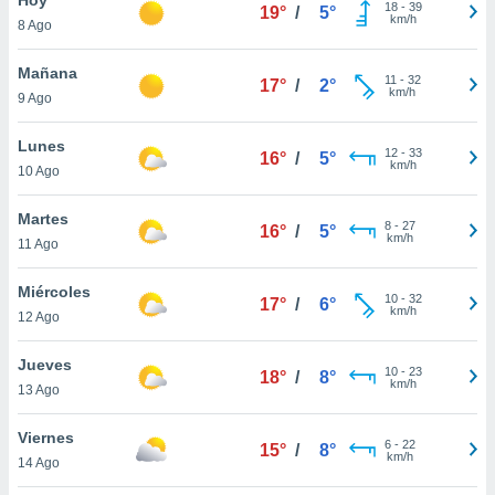
18
-
39
19°
/
5°
km/h
8 Ago
do en
 mismo.
sultar más
Mañana
11
-
32
17°
/
2°
 en nuestra
km/h
9 Ago
 Cookies
y
ualquier
Lunes
12
-
33
16°
/
5°
km/h
10 Ago
ento
 botón
ación de
Martes
8
-
27
16°
/
5°
kies
km/h
11 Ago
 disponible
e nuestra
Miércoles
10
-
32
.
17°
/
6°
km/h
12 Ago
IVAMENTE,
Jueves
10
-
23
18°
/
8°
km/h
13 Ago
as
 a cookies
Viernes
6
-
22
15°
/
8°
km/h
 no aceptar
14 Ago
ón de