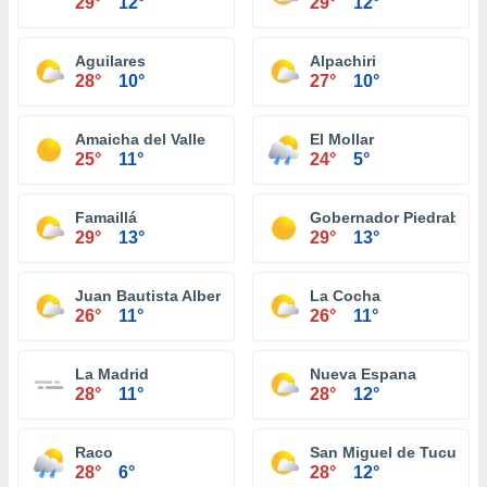
29°
12°
29°
12°
Aguilares
Alpachiri
28°
10°
27°
10°
Amaicha del Valle
El Mollar
25°
11°
24°
5°
Famaillá
Gobernador Piedrabue
29°
13°
29°
13°
Juan Bautista Alberdi
La Cocha
26°
11°
26°
11°
La Madrid
Nueva Espana
28°
11°
28°
12°
Raco
San Miguel de Tucumá
28°
6°
28°
12°