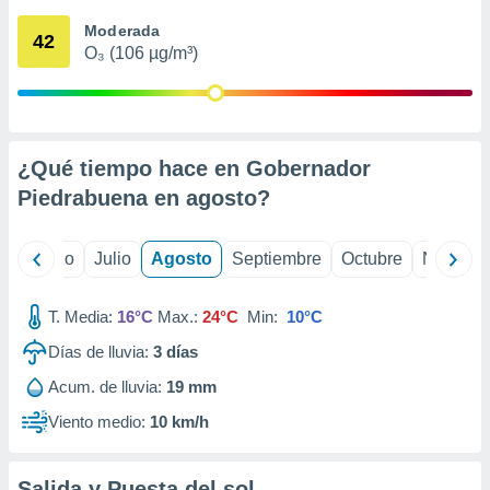
 seleccionar
o.
Moderada
42
O₃ (106 µg/m³)
calización
precisa e
ión mediante
, publicidad
¿Qué tiempo hace en Gobernador
dos,
Piedrabuena en
agosto
?
 publicidad
,
ón de
yo
Junio
Julio
Agosto
Septiembre
Octubre
Noviemb
 desarrollo
s.
T. Media:
16°C
Max.:
24°C
Min:
10°C
tros 1199
ios
Días de lluvia:
3
días
Acum. de lluvia:
19 mm
Viento medio:
10 km/h
Salida y Puesta del sol