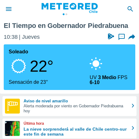
El Tiempo en Gobernador Piedrabuena
privacidad
10:38
Jueves
...
o de
eteored.cl)
borado por
Soleado
es para
22°
ue la
 que se
e calidad.
UV
3 Medio
FPS
eder a este
Sensación de 23°
6-10
ediante las
opciones:
Aviso de nivel amarillo
ookies y
Alerta moderada por viento en Gobernador Piedrabuena
e forma
hoy
d digital
Última hora
ada, basada
La nieve sorprenderá al valle de Chile centro-sur
este fin de semana
mación