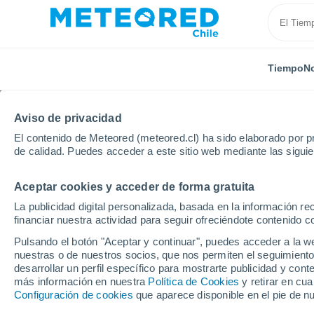
Tiempo
No
Aviso de privacidad
El contenido de Meteored (meteored.cl) ha sido elaborado por pr
de calidad. Puedes acceder a este sitio web mediante las sigui
Aceptar cookies y acceder de forma gratuita
Inicio
Venezuela
Guárico
Espino
La publicidad digital personalizada, basada en la información r
financiar nuestra actividad para seguir ofreciéndote contenido c
El Tiempo en Espino
Pulsando el botón "Aceptar y continuar", puedes acceder a la w
nuestras o de nuestros socios, que nos permiten el seguimiento
12:46
Viernes
desarrollar un perfil específico para mostrarte publicidad y co
más información en nuestra
Política de Cookies
y retirar en cu
Configuración de cookies
que aparece disponible en el pie de n
Soleado