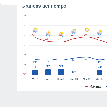
Gráficas del tiempo
45
40
34°
35
34°
33°
33°
32°
32°
30
25
24°
24°
23°
23°
23°
23°
20
3.2
3.3
3
2.9
0.2
°C
Vie
7
Sáb
8
Dom
9
Lun
10
Mar
11
Mié
12
Máxima