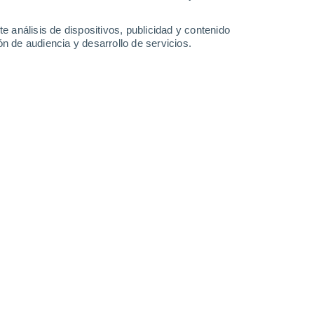
0.2 mm
2.9 mm
4.1 mm
33°
/
24°
34°
/
24°
33°
/
23°
31°
/
24°
e análisis de dispositivos, publicidad y contenido
n de audiencia y desarrollo de servicios.
-
34
km/h
16
-
33
km/h
8
-
27
km/h
8
-
24
km/h
osto
Este
11+ ¡Extremo!
20
-
40 km/h
FPS:
50+
Noreste
9 ¡Muy Alto!
20
-
39 km/h
FPS:
25-50
Noreste
6 Alto
20
-
38 km/h
FPS:
15-25
Noreste
3 Medio
19
-
38 km/h
FPS:
6-10