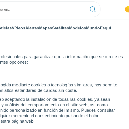
ticias
Vídeos
Alertas
Mapas
Satélites
Modelos
Mundo
Esquí
ofesionales para garantizar que la información que se ofrece es
entes opciones:
ecogida mediante cookies o tecnologías similares, nos permite
on altos estándares de calidad sin coste.
eb aceptando la instalación de todas las cookies, ya sean
 y análisis del comportamiento en el sitio web, así como
...
ntenido personalizado en función del mismo. Puedes consultar
alquier momento el consentimiento pulsando el botón
Por hora
uestra página web.
Calor Húmedo Sofocante en las
próximas horas