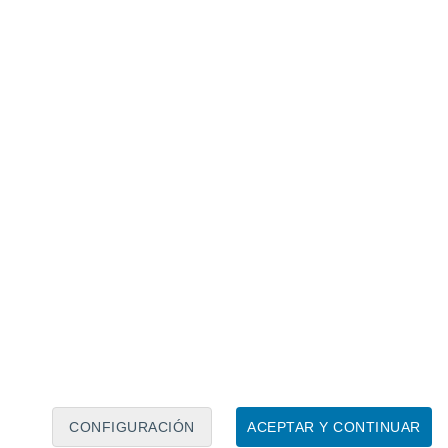
Calendario lunar
Lun
Mar
Mié
Jue
Vie
Sáb
Dom
7
8
9
10
11
12
13
14
15
16
17
18
19
20
CONFIGURACIÓN
ACEPTAR Y CONTINUAR