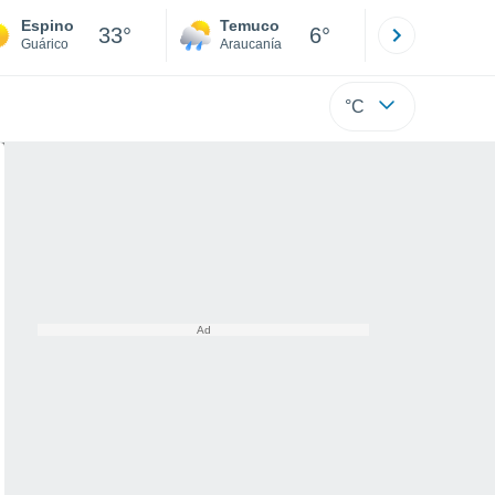
Espino
Temuco
Osorno
33°
6°
Guárico
Araucanía
Los Lagos
°C