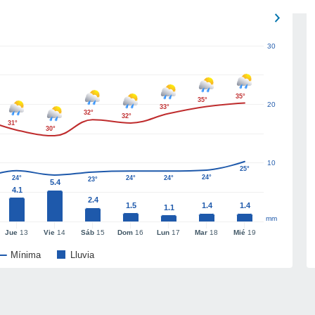
30
35°
35°
20
33°
32°
32°
31°
30°
10
25°
24°
24°
24°
24°
23°
5.4
4.1
2.4
1.5
1.4
1.4
1.1
mm
Jue
13
Vie
14
Sáb
15
Dom
16
Lun
17
Mar
18
Mié
19
Mínima
Lluvia