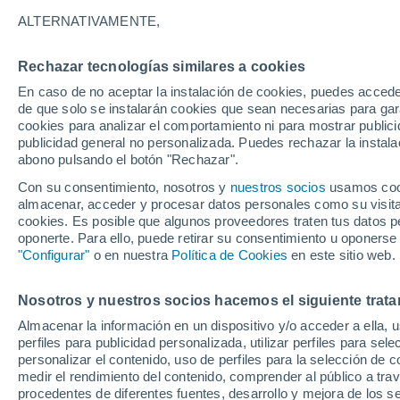
33°
ALTERNATIVAMENTE,
Rechazar tecnologías similares a cookies
UV
11+
¡Extremo!
En caso de no aceptar la instalación de cookies, puedes accede
Sensación de 35°
FPS
50+
de que solo se instalarán cookies que sean necesarias para garan
cookies para analizar el comportamiento ni para mostrar publici
publicidad general no personalizada. Puedes rechazar la instala
abono pulsando el botón "Rechazar".
Última hora
Aguanieve, heladas de hasta -3 °C y chubasc
Con su consentimiento, nosotros y
nuestros socios
usamos cooki
marcarán el fin de semana en la RM
almacenar, acceder y procesar datos personales como su visita e
cookies. Es posible que algunos proveedores traten tus datos pe
Tiempo 1 - 7 días
Actualidad
Mapa de lluvia
Satél
oponerte. Para ello, puede retirar su consentimiento u oponerse
"Configurar"
o en nuestra
Política de Cookies
en este sitio web.
Nosotros y nuestros socios hacemos el siguiente trata
Mañana
Domingo
Hoy
Almacenar la información en un dispositivo y/o acceder a ella, 
8 Ago
9 Ago
7 Ago
perfiles para publicidad personalizada, utilizar perfiles para sele
personalizar el contenido, uso de perfiles para la selección de c
medir el rendimiento del contenido, comprender al público a tra
procedentes de diferentes fuentes, desarrollo y mejora de los se
80%
80%
70%