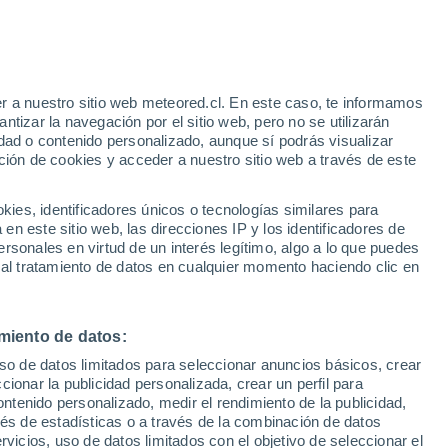
r a nuestro sitio web meteored.cl. En este caso, te informamos
tizar la navegación por el sitio web, pero no se utilizarán
dad o contenido personalizado, aunque sí podrás visualizar
ción de cookies y acceder a nuestro sitio web a través de este
os
es, identificadores únicos o tecnologías similares para
n este sitio web, las direcciones IP y los identificadores de
rsonales en virtud de un interés legítimo, algo a lo que puedes
ites
Modelos
 al tratamiento de datos en cualquier momento haciendo clic en
miento de datos:
Lunes
Martes
Miércoles
Jueves
uso de datos limitados para seleccionar anuncios básicos, crear
10 Ago
11 Ago
12 Ago
13 Ago
ccionar la publicidad personalizada, crear un perfil para
ontenido personalizado, medir el rendimiento de la publicidad,
vés de estadísticas o a través de la combinación de datos
rvicios, uso de datos limitados con el objetivo de seleccionar el
50%
80%
80%