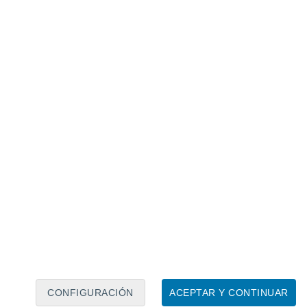
Calendario lunar
Lun
Mar
Mié
Jue
Vie
Sáb
Dom
8
9
10
11
12
13
14
15
16
CONFIGURACIÓN
ACEPTAR Y CONTINUAR