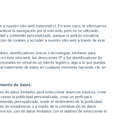
e
r a nuestro sitio web meteored.cl. En este caso, te informamos
:
22%
tizar la navegación por el sitio web, pero no se utilizarán
dad o contenido personalizado, aunque sí podrás visualizar
ción de cookies y acceder a nuestro sitio web a través de este
os
es, identificadores únicos o tecnologías similares para
n este sitio web, las direcciones IP y los identificadores de
rsonales en virtud de un interés legítimo, algo a lo que puedes
Satélites
Modelos
 al tratamiento de datos en cualquier momento haciendo clic en
miento de datos:
Martes
Miércoles
Jueves
Viernes
uso de datos limitados para seleccionar anuncios básicos, crear
11 Ago
12 Ago
13 Ago
14 Ago
ccionar la publicidad personalizada, crear un perfil para
ontenido personalizado, medir el rendimiento de la publicidad,
vés de estadísticas o a través de la combinación de datos
rvicios, uso de datos limitados con el objetivo de seleccionar el
90%
90%