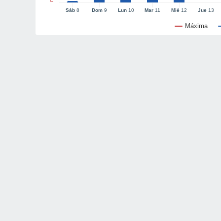
°C
Sáb
8
Dom
9
Lun
10
Mar
11
Mié
12
Jue
13
Máxima