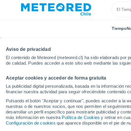
Tiempo
No
Aviso de privacidad
El contenido de Meteored (meteored.cl) ha sido elaborado por pr
de calidad. Puedes acceder a este sitio web mediante las sigui
Aceptar cookies y acceder de forma gratuita
Inicio
Puerto Rico
Municipio de Hatillo
Estancias
La publicidad digital personalizada, basada en la información r
financiar nuestra actividad para seguir ofreciéndote contenido c
El Tiempo en Estancias
Pulsando el botón "Aceptar y continuar", puedes acceder a la w
nuestras o de nuestros socios, que nos permiten el seguimiento
01:11
Sábado
desarrollar un perfil específico para mostrarte publicidad y co
más información en nuestra
Política de Cookies
y retirar en cu
Configuración de cookies
que aparece disponible en el pie de n
Nubes y claros