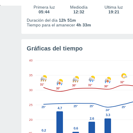
Primera luz
Mediodía
Última luz
05:44
12:32
19:21
Duración del día
12h 51m
Tiempo para el amanecer
4h 33m
Gráficas del tiempo
40
35
32°
31°
31°
30°
30°
30°
30
25
25°
25°
25°
25°
4.7
24°
3.3
2.6
20
0.6
0.2