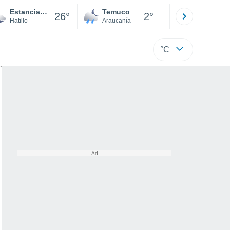
Estancias Hatillo
Temuco
Osorno
26°
2°
Hatillo
Araucanía
Los Lagos
°C