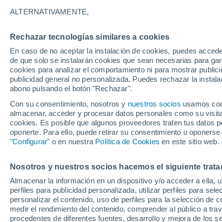
27°
ALTERNATIVAMENTE,
Rechazar tecnologías similares a cookies
Menguant
En caso de no aceptar la instalación de cookies, puedes accede
Iluminada
Sensación de 29°
de que solo se instalarán cookies que sean necesarias para garan
cookies para analizar el comportamiento ni para mostrar publici
publicidad general no personalizada. Puedes rechazar la instala
abono pulsando el botón "Rechazar".
Última hora
Aguanieve, heladas de hasta -3 °C y chubasc
Con su consentimiento, nosotros y
nuestros socios
usamos cooki
marcarán el fin de semana en la RM
almacenar, acceder y procesar datos personales como su visita e
cookies. Es posible que algunos proveedores traten tus datos pe
Tiempo 1 - 7 días
Actualidad
Mapa de nubosidad
oponerte. Para ello, puede retirar su consentimiento u oponerse
"Configurar"
o en nuestra
Política de Cookies
en este sitio web.
Nosotros y nuestros socios hacemos el siguiente trata
Mañana
Lunes
Hoy
Almacenar la información en un dispositivo y/o acceder a ella, 
9 Ago
10 Ago
8 Ago
perfiles para publicidad personalizada, utilizar perfiles para sele
personalizar el contenido, uso de perfiles para la selección de c
medir el rendimiento del contenido, comprender al público a tra
procedentes de diferentes fuentes, desarrollo y mejora de los se
80%
60%
60%