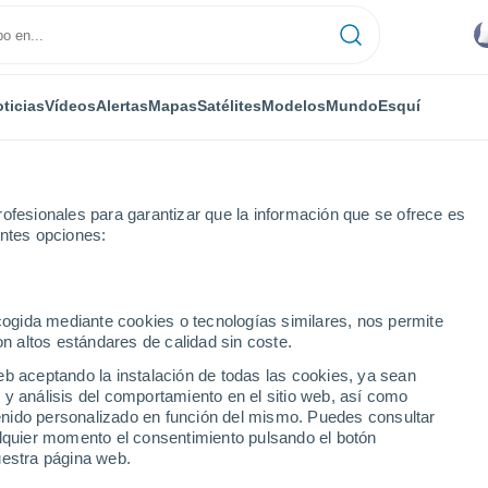
ticias
Vídeos
Alertas
Mapas
Satélites
Modelos
Mundo
Esquí
ofesionales para garantizar que la información que se ofrece es
entes opciones:
 Hatillo
ecogida mediante cookies o tecnologías similares, nos permite
on altos estándares de calidad sin coste.
 Hatillo
eb aceptando la instalación de todas las cookies, ya sean
 y análisis del comportamiento en el sitio web, así como
...
ntenido personalizado en función del mismo. Puedes consultar
alquier momento el consentimiento pulsando el botón
Por hora
uestra página web.
Intervalos nubosos en las
próximas horas