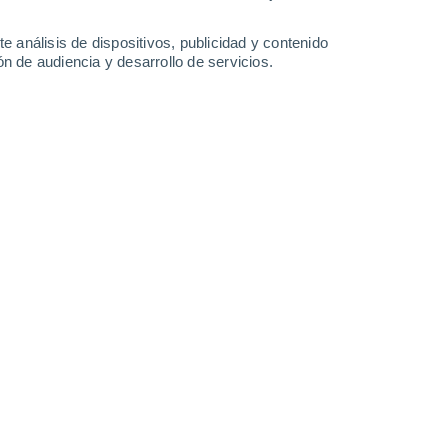
2.6 mm
3.3 mm
31°
/
25°
30°
/
24°
32°
/
25°
31°
/
26°
e análisis de dispositivos, publicidad y contenido
n de audiencia y desarrollo de servicios.
-
41
km/h
18
-
39
km/h
36
-
57
km/h
34
-
58
km/h
y
, 8 de agosto
Este
0 Bajo
16
-
24 km/h
FPS:
no
Este
0 Bajo
14
-
23 km/h
FPS:
no
Este
0 Bajo
14
-
22 km/h
FPS:
no
Este
0 Bajo
13
-
21 km/h
FPS:
no