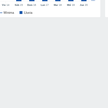
mm
Vie
14
Sáb
15
Dom
16
Lun
17
Mar
18
Mié
19
Jue
20
Mínima
Lluvia