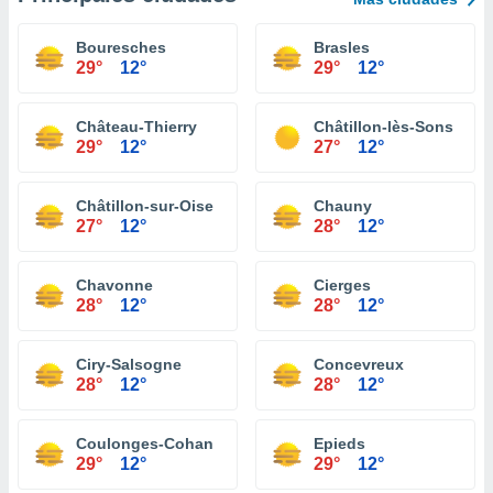
Bouresches
Brasles
29°
12°
29°
12°
Château-Thierry
Châtillon-lès-Sons
29°
12°
27°
12°
Châtillon-sur-Oise
Chauny
27°
12°
28°
12°
Chavonne
Cierges
28°
12°
28°
12°
Ciry-Salsogne
Concevreux
28°
12°
28°
12°
Coulonges-Cohan
Epieds
29°
12°
29°
12°