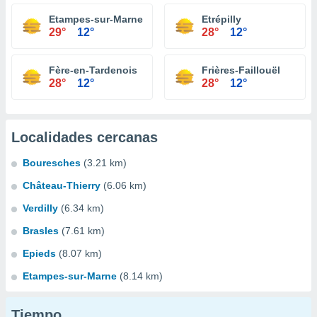
Etampes-sur-Marne
Etrépilly
29°
12°
28°
12°
Fère-en-Tardenois
Frières-Faillouël
28°
12°
28°
12°
Localidades cercanas
Bouresches
(3.21 km)
Château-Thierry
(6.06 km)
Verdilly
(6.34 km)
Brasles
(7.61 km)
Epieds
(8.07 km)
Etampes-sur-Marne
(8.14 km)
Tiempo...