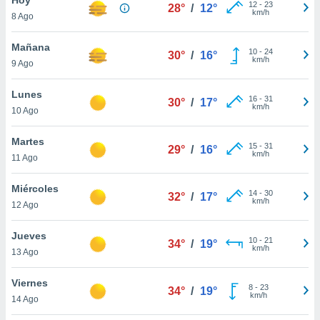
12
-
23
28°
/
12°
km/h
8 Ago
do en
 mismo.
sultar más
Mañana
10
-
24
30°
/
16°
 en nuestra
km/h
9 Ago
 Cookies
y
ualquier
Lunes
16
-
31
30°
/
17°
km/h
10 Ago
ento
 botón
ación de
Martes
15
-
31
29°
/
16°
kies
km/h
11 Ago
 disponible
e nuestra
Miércoles
14
-
30
.
32°
/
17°
km/h
12 Ago
IVAMENTE,
Jueves
10
-
21
34°
/
19°
km/h
13 Ago
as
 a cookies
Viernes
8
-
23
34°
/
19°
km/h
 no aceptar
14 Ago
ón de