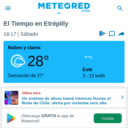
El Tiempo en Etrépilly
privacidad
18:17
Sábado
...
o de
eteored.cl)
borado por
Nubes y claros
es para
28°
ue la
 que se
e calidad.
Este
eder a este
Sensación de 27°
3
13 km/h
ediante las
opciones:
Última hora
ookies y
Un sistema de altura traerá intensas lluvias al
e forma
Norte de Chile: alerta por isoterma cero alta
d digital
¡Descarga
GRATIS
la app de
Instalar
ada, basada
Meteored!
mación