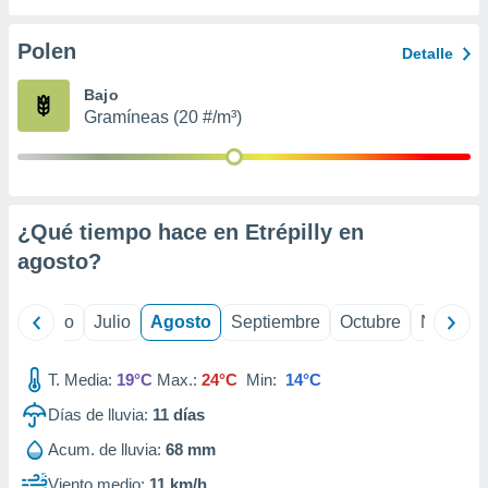
 seleccionar
o.
Polen
Detalle
calización
precisa e
Bajo
ión mediante
Gramíneas (20 #/m³)
, publicidad
dos,
 publicidad
,
¿Qué tiempo hace en Etrépilly en
ón de
agosto
?
 desarrollo
s.
tros 1199
yo
Junio
Julio
Agosto
Septiembre
Octubre
Noviemb
ios
T. Media:
19°C
Max.:
24°C
Min:
14°C
Días de lluvia:
11
días
Acum. de lluvia:
68 mm
Viento medio:
11 km/h