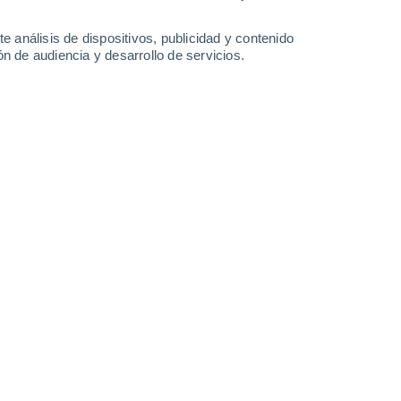
28°
/
17°
25°
/
13°
31°
/
14°
35°
/
16°
e análisis de dispositivos, publicidad y contenido
n de audiencia y desarrollo de servicios.
-
34
km/h
15
-
32
km/h
11
-
27
km/h
8
-
24
km/h
 agosto
Este
1 Bajo
°
2
-
9 km/h
FPS:
no
Noreste
2 Bajo
°
3
-
11 km/h
FPS:
no
Noreste
3 Medio
°
4
-
14 km/h
FPS:
6-10
Noreste
5 Medio
°
6
-
18 km/h
FPS:
6-10