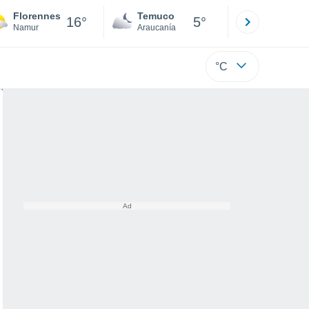
Florennes
Temuco
Osorno
16°
5°
Namur
Araucanía
Los Lagos
°C