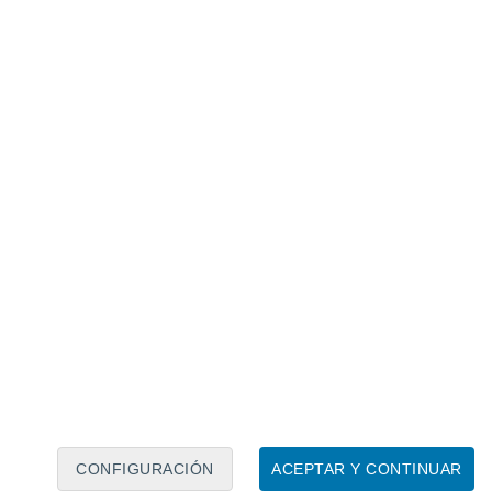
Calendario lunar
Lun
Mar
Mié
Jue
Vie
Sáb
Dom
7
8
9
10
11
12
13
14
15
16
17
18
19
20
CONFIGURACIÓN
ACEPTAR Y CONTINUAR