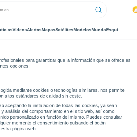
ticias
Vídeos
Alertas
Mapas
Satélites
Modelos
Mundo
Esquí
ofesionales para garantizar que la información que se ofrece es
entes opciones:
lorennes
ecogida mediante cookies o tecnologías similares, nos permite
on altos estándares de calidad sin coste.
s
eb aceptando la instalación de todas las cookies, ya sean
 y análisis del comportamiento en el sitio web, así como
...
ntenido personalizado en función del mismo. Puedes consultar
alquier momento el consentimiento pulsando el botón
Por hora
uestra página web.
Cielos nubosos en las próximas
horas