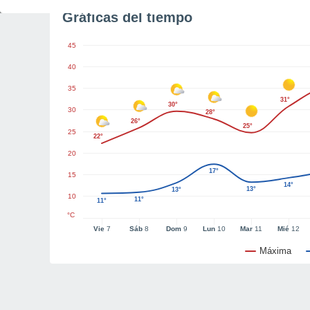
Gráficas del tiempo
45
40
35
31°
30°
30
28°
26°
25°
25
22°
20
17°
15
14°
13°
13°
10
11°
11°
°C
Vie
7
Sáb
8
Dom
9
Lun
10
Mar
11
Mié
12
Máxima