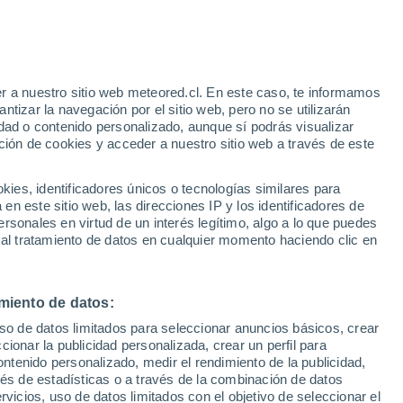
r a nuestro sitio web meteored.cl. En este caso, te informamos
tizar la navegación por el sitio web, pero no se utilizarán
dad o contenido personalizado, aunque sí podrás visualizar
ción de cookies y acceder a nuestro sitio web a través de este
sur
es, identificadores únicos o tecnologías similares para
n este sitio web, las direcciones IP y los identificadores de
rsonales en virtud de un interés legítimo, algo a lo que puedes
Satélites
Modelos
 al tratamiento de datos en cualquier momento haciendo clic en
miento de datos:
Lunes
Martes
Miércoles
Jueves
uso de datos limitados para seleccionar anuncios básicos, crear
10 Ago
11 Ago
12 Ago
13 Ago
ccionar la publicidad personalizada, crear un perfil para
ontenido personalizado, medir el rendimiento de la publicidad,
vés de estadísticas o a través de la combinación de datos
rvicios, uso de datos limitados con el objetivo de seleccionar el