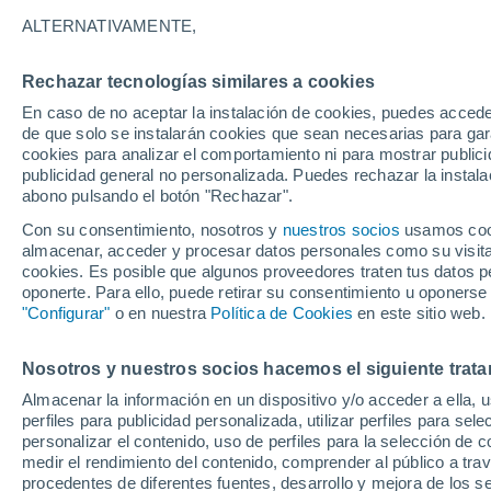
16°
ALTERNATIVAMENTE,
Rechazar tecnologías similares a cookies
Este
En caso de no aceptar la instalación de cookies, puedes accede
Sensación de 16°
2
-
9 km/h
de que solo se instalarán cookies que sean necesarias para garan
cookies para analizar el comportamiento ni para mostrar publici
publicidad general no personalizada. Puedes rechazar la instala
abono pulsando el botón "Rechazar".
Última hora
La nieve sorprenderá al valle de Chile centro-
Con su consentimiento, nosotros y
nuestros socios
usamos cooki
este fin de semana
almacenar, acceder y procesar datos personales como su visita e
cookies. Es posible que algunos proveedores traten tus datos pe
Tiempo 1 - 7 días
Actualidad
Mapa de nubosidad
oponerte. Para ello, puede retirar su consentimiento u oponerse
"Configurar"
o en nuestra
Política de Cookies
en este sitio web.
Nosotros y nuestros socios hacemos el siguiente trata
Mañana
Domingo
Hoy
Almacenar la información en un dispositivo y/o acceder a ella, 
8 Ago
9 Ago
7 Ago
perfiles para publicidad personalizada, utilizar perfiles para sele
personalizar el contenido, uso de perfiles para la selección de c
medir el rendimiento del contenido, comprender al público a tra
procedentes de diferentes fuentes, desarrollo y mejora de los se