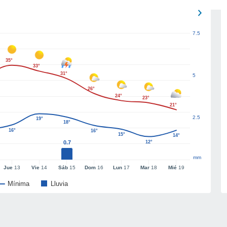
7.5
35°
33°
31°
5
26°
24°
23°
21°
2.5
19°
18°
16°
16°
15°
14°
0.7
12°
mm
Jue
13
Vie
14
Sáb
15
Dom
16
Lun
17
Mar
18
Mié
19
Mínima
Lluvia