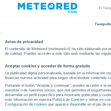
Tiempo
No
Aviso de privacidad
El contenido de Meteored (meteored.cl) ha sido elaborado por pr
de calidad. Puedes acceder a este sitio web mediante las sigui
Aceptar cookies y acceder de forma gratuita
Inicio
Bélgica
Valonia
Provincia de Namur
F
La publicidad digital personalizada, basada en la información r
financiar nuestra actividad para seguir ofreciéndote contenido c
El Tiempo en Florenne
Pulsando el botón "Aceptar y continuar", puedes acceder a la w
nuestras o de nuestros socios, que nos permiten el seguimiento
08:44
Viernes
desarrollar un perfil específico para mostrarte publicidad y co
más información en nuestra
Política de Cookies
y retirar en cu
Configuración de cookies
que aparece disponible en el pie de n
Nubes y claros