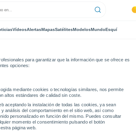
ticias
Vídeos
Alertas
Mapas
Satélites
Modelos
Mundo
Esquí
ofesionales para garantizar que la información que se ofrece es
entes opciones:
ge
ecogida mediante cookies o tecnologías similares, nos permite
on altos estándares de calidad sin coste.
e - IA
eb aceptando la instalación de todas las cookies, ya sean
 y análisis del comportamiento en el sitio web, así como
...
ntenido personalizado en función del mismo. Puedes consultar
alquier momento el consentimiento pulsando el botón
Por hora
uestra página web.
Riesgo de tormentas en las
próximas horas