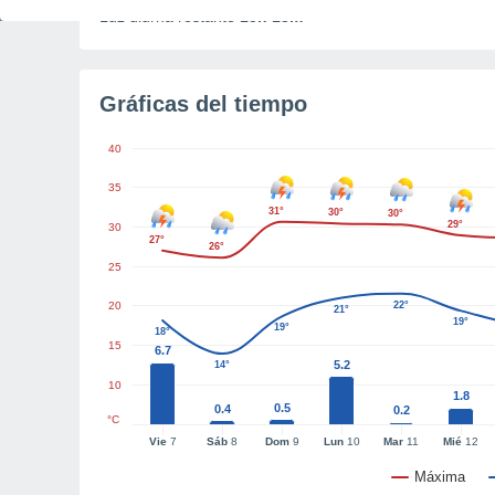
Luz diurna restante
15h 13m
Gráficas del tiempo
40
35
31°
30°
30°
29°
30
27°
26°
25
20
22°
21°
19°
19°
18°
15
6.7
5.2
14°
10
1.8
0.5
0.4
0.2
°C
Vie
7
Sáb
8
Dom
9
Lun
10
Mar
11
Mié
12
Máxima