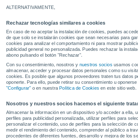
19°
ALTERNATIVAMENTE,
Rechazar tecnologías similares a cookies
Sur
En caso de no aceptar la instalación de cookies, puedes accede
Sensación de 19°
9
-
19 km/
de que solo se instalarán cookies que sean necesarias para garan
cookies para analizar el comportamiento ni para mostrar publici
publicidad general no personalizada. Puedes rechazar la instala
abono pulsando el botón "Rechazar".
Última hora
La nieve sorprenderá al valle de Chile centro-
Con su consentimiento, nosotros y
nuestros socios
usamos cooki
este fin de semana
almacenar, acceder y procesar datos personales como su visita e
cookies. Es posible que algunos proveedores traten tus datos pe
Tiempo 1 - 7 días
Actualidad
Mapa de temperatura
oponerte. Para ello, puede retirar su consentimiento u oponerse
"Configurar"
o en nuestra
Política de Cookies
en este sitio web.
Nosotros y nuestros socios hacemos el siguiente trata
Mañana
Domingo
Hoy
Almacenar la información en un dispositivo y/o acceder a ella, 
8 Ago
9 Ago
7 Ago
perfiles para publicidad personalizada, utilizar perfiles para sele
personalizar el contenido, uso de perfiles para la selección de c
medir el rendimiento del contenido, comprender al público a tra
procedentes de diferentes fuentes, desarrollo y mejora de los se
30%
60%
80%