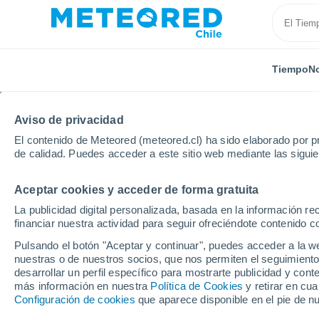
Tiempo
No
Aviso de privacidad
El contenido de Meteored (meteored.cl) ha sido elaborado por pr
de calidad. Puedes acceder a este sitio web mediante las sigui
Aceptar cookies y acceder de forma gratuita
Inicio
Estados Unidos
Estado de Iowa
Fort Dod
La publicidad digital personalizada, basada en la información r
financiar nuestra actividad para seguir ofreciéndote contenido c
El Tiempo en Fort Dodg
Pulsando el botón "Aceptar y continuar", puedes acceder a la w
nuestras o de nuestros socios, que nos permiten el seguimiento
05:46
Viernes
desarrollar un perfil específico para mostrarte publicidad y co
más información en nuestra
Política de Cookies
y retirar en cu
Configuración de cookies
que aparece disponible en el pie de n
Soleado