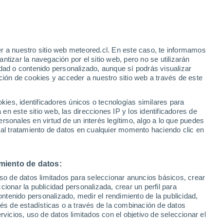
Aviso de nivel amarillo
Alerta moderada por niebla en Fort
Dodge hoy
r a nuestro sitio web meteored.cl. En este caso, te informamos
h
tizar la navegación por el sitio web, pero no se utilizarán
dad o contenido personalizado, aunque sí podrás visualizar
ción de cookies y acceder a nuestro sitio web a través de este
sur
es, identificadores únicos o tecnologías similares para
n este sitio web, las direcciones IP y los identificadores de
rsonales en virtud de un interés legítimo, algo a lo que puedes
Satélites
Modelos
 al tratamiento de datos en cualquier momento haciendo clic en
miento de datos:
Lunes
Martes
Miércoles
Jueves
uso de datos limitados para seleccionar anuncios básicos, crear
10 Ago
11 Ago
12 Ago
13 Ago
ccionar la publicidad personalizada, crear un perfil para
ontenido personalizado, medir el rendimiento de la publicidad,
vés de estadísticas o a través de la combinación de datos
rvicios, uso de datos limitados con el objetivo de seleccionar el
70%
70%
50%