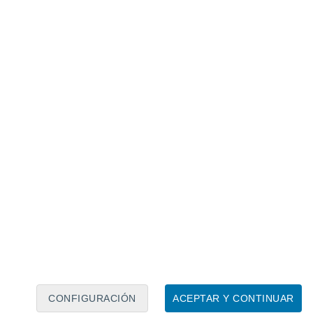
Calendario lunar
Lun
Mar
Mié
Jue
Vie
Sáb
Dom
7
8
9
10
11
12
13
14
15
16
17
18
19
20
CONFIGURACIÓN
ACEPTAR Y CONTINUAR