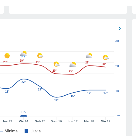
30
29°
29°
29°
28°
28°
20
25°
25°
22°
19°
10
18°
17°
17°
16°
14°
0.5
mm
Jue
13
Vie
14
Sáb
15
Dom
16
Lun
17
Mar
18
Mié
19
Mínima
Lluvia