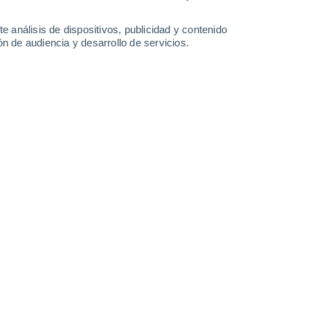
5.2 mm
0.2 mm
1.8 mm
30°
/
21°
30°
/
22°
29°
/
19°
29°
/
18°
e análisis de dispositivos, publicidad y contenido
n de audiencia y desarrollo de servicios.
-
49
km/h
14
-
32
km/h
9
-
42
km/h
12
-
21
km/h
 7 de agosto
Sur
0 Bajo
9
-
19 km/h
FPS:
no
Sur
0 Bajo
11
-
18 km/h
FPS:
no
uboso
Suroeste
1 Bajo
11
-
20 km/h
FPS:
no
uboso
Sur
1 Bajo
13
-
25 km/h
FPS:
no