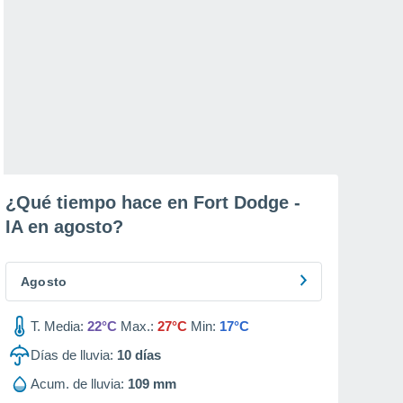
¿Qué tiempo hace en Fort Dodge -
IA en
agosto
?
Agosto
T. Media:
22°C
Max.:
27°C
Min:
17°C
Días de lluvia:
10
días
Acum. de lluvia:
109 mm