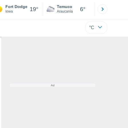
Fort Dodge
Temuco
Osorno
19°
6°
Iowa
Araucanía
Los Lagos
°C