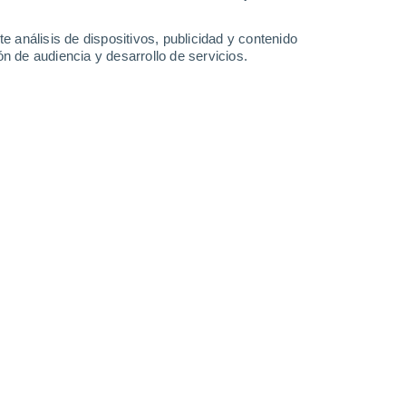
4.3 mm
20°
/
14°
22°
/
12°
29°
/
14°
28°
/
18°
e análisis de dispositivos, publicidad y contenido
n de audiencia y desarrollo de servicios.
-
42
km/h
12
-
27
km/h
9
-
18
km/h
15
-
36
km/h
, 7 de agosto
Sur
0 Bajo
18
-
33 km/h
FPS:
no
Sur
0 Bajo
21
-
40 km/h
FPS:
no
Sur
0 Bajo
18
-
39 km/h
FPS:
no
Sur
2 Bajo
19
-
40 km/h
FPS:
no