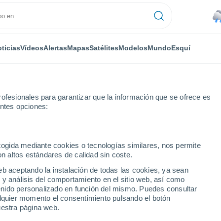
ticias
Vídeos
Alertas
Mapas
Satélites
Modelos
Mundo
Esquí
ofesionales para garantizar que la información que se ofrece es
entes opciones:
ecogida mediante cookies o tecnologías similares, nos permite
on altos estándares de calidad sin coste.
drejón
eb aceptando la instalación de todas las cookies, ya sean
 y análisis del comportamiento en el sitio web, así como
...
ntenido personalizado en función del mismo. Puedes consultar
alquier momento el consentimiento pulsando el botón
Por hora
uestra página web.
Lluvias débiles en las próximas
horas