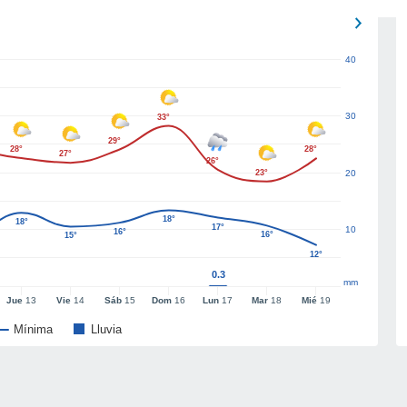
40
30
33°
29°
28°
28°
27°
26°
23°
20
18°
18°
17°
10
16°
16°
15°
12°
0.3
mm
Jue
13
Vie
14
Sáb
15
Dom
16
Lun
17
Mar
18
Mié
19
Mínima
Lluvia