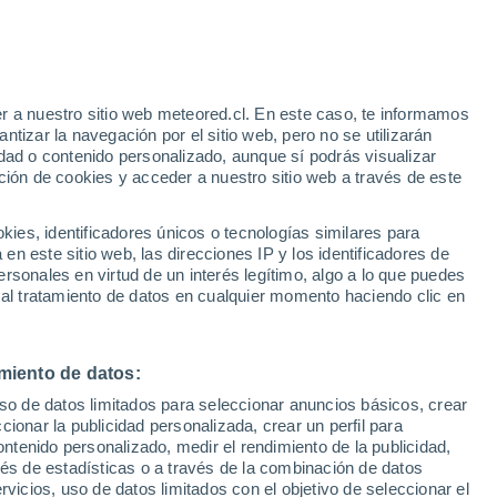
Aviso de nivel naranja
Alerta importante por tormenta en
Fortín Madrejón hoy
r a nuestro sitio web meteored.cl. En este caso, te informamos
tizar la navegación por el sitio web, pero no se utilizarán
dad o contenido personalizado, aunque sí podrás visualizar
ción de cookies y acceder a nuestro sitio web a través de este
sur
es, identificadores únicos o tecnologías similares para
n este sitio web, las direcciones IP y los identificadores de
rsonales en virtud de un interés legítimo, algo a lo que puedes
ites
Modelos
 al tratamiento de datos en cualquier momento haciendo clic en
miento de datos:
Lunes
Martes
Miércoles
Jueves
uso de datos limitados para seleccionar anuncios básicos, crear
10 Ago
11 Ago
12 Ago
13 Ago
ccionar la publicidad personalizada, crear un perfil para
ontenido personalizado, medir el rendimiento de la publicidad,
vés de estadísticas o a través de la combinación de datos
rvicios, uso de datos limitados con el objetivo de seleccionar el
80%