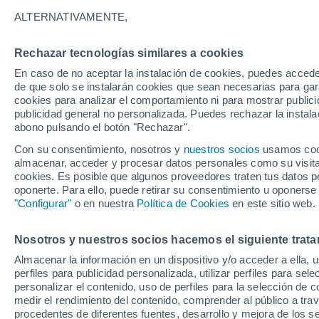
22°
ALTERNATIVAMENTE,
Rechazar tecnologías similares a cookies
70%
En caso de no aceptar la instalación de cookies, puedes accede
Sensación de 22°
0.6 mm
de que solo se instalarán cookies que sean necesarias para garan
cookies para analizar el comportamiento ni para mostrar publici
publicidad general no personalizada. Puedes rechazar la instala
abono pulsando el botón "Rechazar".
Última hora
La nieve sorprenderá al valle de Chile centro-
Con su consentimiento, nosotros y
nuestros socios
usamos cooki
este fin de semana
almacenar, acceder y procesar datos personales como su visita e
cookies. Es posible que algunos proveedores traten tus datos pe
Tiempo 1 - 7 días
Actualidad
Mapa de lluvia
Satél
oponerte. Para ello, puede retirar su consentimiento u oponerse
"Configurar"
o en nuestra
Política de Cookies
en este sitio web.
Nosotros y nuestros socios hacemos el siguiente trata
Mañana
Domingo
Hoy
Almacenar la información en un dispositivo y/o acceder a ella, 
8 Ago
9 Ago
7 Ago
perfiles para publicidad personalizada, utilizar perfiles para sele
personalizar el contenido, uso de perfiles para la selección de c
medir el rendimiento del contenido, comprender al público a tra
procedentes de diferentes fuentes, desarrollo y mejora de los se
50%
90%