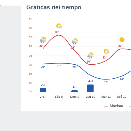
Gráficas del tiempo
45
40
36°
35
29°
29°
30
28°
25
22°
20°
20
21°
20°
20°
15
14°
4.3
12°
10
2.2
1.1
°C
Vie
7
Sáb
8
Dom
9
Lun
10
Mar
11
Mié
12
Máxima