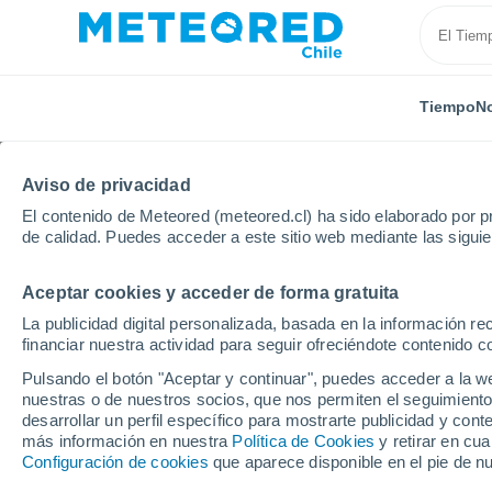
Tiempo
No
Aviso de privacidad
El contenido de Meteored (meteored.cl) ha sido elaborado por pr
de calidad. Puedes acceder a este sitio web mediante las sigui
Aceptar cookies y acceder de forma gratuita
Inicio
Paraguay
Alto Paraguay
Fortín Madrejón
La publicidad digital personalizada, basada en la información r
financiar nuestra actividad para seguir ofreciéndote contenido c
El Tiempo en Fortín Ma
Pulsando el botón "Aceptar y continuar", puedes acceder a la w
nuestras o de nuestros socios, que nos permiten el seguimiento
06:35
Viernes
desarrollar un perfil específico para mostrarte publicidad y co
más información en nuestra
Política de Cookies
y retirar en cu
Configuración de cookies
que aparece disponible en el pie de n
Lluvia débil