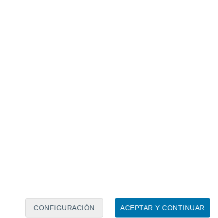
Calendario lunar
Lun
Mar
Mié
Jue
Vie
Sáb
Dom
7
8
9
10
11
12
13
14
15
16
17
18
19
20
CONFIGURACIÓN
ACEPTAR Y CONTINUAR