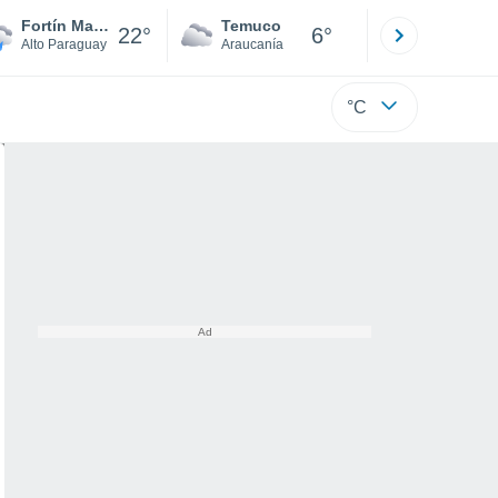
Fortín Madrejón
Temuco
Osorno
22°
6°
Alto Paraguay
Araucanía
Los Lagos
°C