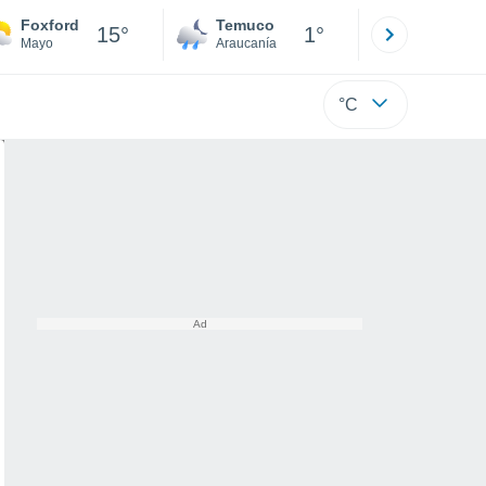
Foxford
Temuco
Osorno
15°
1°
Mayo
Araucanía
Los Lagos
°C