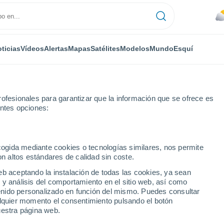
ticias
Vídeos
Alertas
Mapas
Satélites
Modelos
Mundo
Esquí
ofesionales para garantizar que la información que se ofrece es
entes opciones:
ecogida mediante cookies o tecnologías similares, nos permite
on altos estándares de calidad sin coste.
eb aceptando la instalación de todas las cookies, ya sean
 y análisis del comportamiento en el sitio web, así como
...
ntenido personalizado en función del mismo. Puedes consultar
alquier momento el consentimiento pulsando el botón
Por hora
uestra página web.
Cielos cubiertos en las próximas
horas