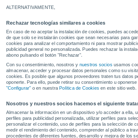
15°
ALTERNATIVAMENTE,
Rechazar tecnologías similares a cookies
Sur
En caso de no aceptar la instalación de cookies, puedes accede
Sensación de 15°
18
-
33 km
de que solo se instalarán cookies que sean necesarias para garan
cookies para analizar el comportamiento ni para mostrar publici
publicidad general no personalizada. Puedes rechazar la instala
abono pulsando el botón "Rechazar".
Última hora
Aguanieve, heladas de hasta -3 °C y chubasc
Con su consentimiento, nosotros y
nuestros socios
usamos cooki
marcarán el fin de semana en la RM
almacenar, acceder y procesar datos personales como su visita e
cookies. Es posible que algunos proveedores traten tus datos pe
Tiempo 1 - 7 días
Actualidad
Mapa de viento
Saté
oponerte. Para ello, puede retirar su consentimiento u oponerse
"Configurar"
o en nuestra
Política de Cookies
en este sitio web.
Nosotros y nuestros socios hacemos el siguiente trata
Mañana
Lunes
Hoy
Almacenar la información en un dispositivo y/o acceder a ella, 
9 Ago
10 Ago
8 Ago
perfiles para publicidad personalizada, utilizar perfiles para sele
personalizar el contenido, uso de perfiles para la selección de c
medir el rendimiento del contenido, comprender al público a tra
procedentes de diferentes fuentes, desarrollo y mejora de los se
80%
70%