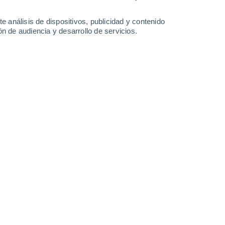
0.9 mm
1.7 mm
24°
/
12°
23°
/
16°
22°
/
17°
19°
/
13°
e análisis de dispositivos, publicidad y contenido
n de audiencia y desarrollo de servicios.
-
39
km/h
19
-
38
km/h
14
-
29
km/h
14
-
33
km/h
gosto
uboso
Sur
0 Bajo
18
-
33 km/h
FPS:
no
uboso
Sur
1 Bajo
16
-
33 km/h
FPS:
no
uboso
Sur
2 Bajo
21
-
38 km/h
FPS:
no
uboso
Sur
3 Medio
23
-
42 km/h
FPS:
6-10