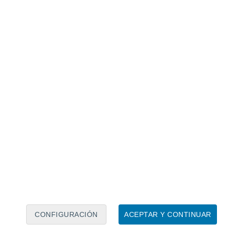
Calendario lunar
Lun
Mar
Mié
Jue
Vie
Sáb
Dom
8
9
10
11
12
13
14
15
16
17
18
19
20
21
CONFIGURACIÓN
ACEPTAR Y CONTINUAR