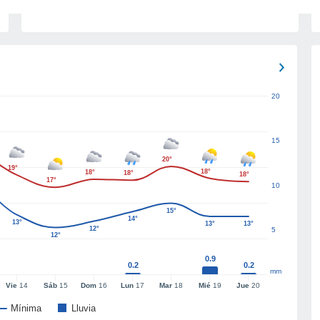
20
15
20°
19°
18°
18°
18°
18°
17°
10
15°
14°
13°
13°
13°
12°
5
12°
0.9
0.2
0.2
mm
Vie
14
Sáb
15
Dom
16
Lun
17
Mar
18
Mié
19
Jue
20
Mínima
Lluvia