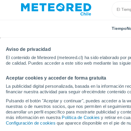
Tiempo
No
Aviso de privacidad
El contenido de Meteored (meteored.cl) ha sido elaborado por pr
de calidad. Puedes acceder a este sitio web mediante las sigui
Aceptar cookies y acceder de forma gratuita
Inicio
Irlanda
Condado de Mayo
Foxford
La publicidad digital personalizada, basada en la información r
financiar nuestra actividad para seguir ofreciéndote contenido c
El Tiempo en Foxford
Pulsando el botón "Aceptar y continuar", puedes acceder a la w
nuestras o de nuestros socios, que nos permiten el seguimiento
07:52
Sábado
desarrollar un perfil específico para mostrarte publicidad y co
más información en nuestra
Política de Cookies
y retirar en cu
Configuración de cookies
que aparece disponible en el pie de n
Parcialmente nuboso