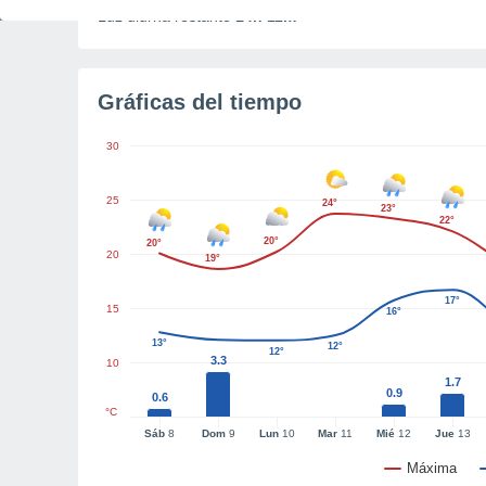
Luz diurna restante
14h 11m
Gráficas del tiempo
30
25
24°
23°
22°
20°
20°
20
19°
17°
15
16°
13°
12°
12°
3.3
10
1.7
0.9
0.6
°C
Sáb
8
Dom
9
Lun
10
Mar
11
Mié
12
Jue
13
Máxima