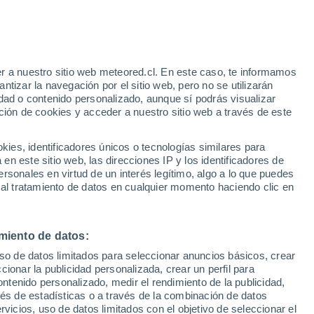
Aviso de nivel amarillo
Alerta moderada por otros en
Foxford hoy
r a nuestro sitio web meteored.cl. En este caso, te informamos
/h
tizar la navegación por el sitio web, pero no se utilizarán
dad o contenido personalizado, aunque sí podrás visualizar
ción de cookies y acceder a nuestro sitio web a través de este
os
es, identificadores únicos o tecnologías similares para
n este sitio web, las direcciones IP y los identificadores de
rsonales en virtud de un interés legítimo, algo a lo que puedes
lites
Modelos
 al tratamiento de datos en cualquier momento haciendo clic en
miento de datos:
Martes
Miércoles
Jueves
Viernes
uso de datos limitados para seleccionar anuncios básicos, crear
11 Ago
12 Ago
13 Ago
14 Ago
ccionar la publicidad personalizada, crear un perfil para
ontenido personalizado, medir el rendimiento de la publicidad,
vés de estadísticas o a través de la combinación de datos
rvicios, uso de datos limitados con el objetivo de seleccionar el
80%
80%