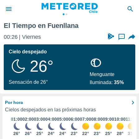
l
Fuenllana
El Tiempo en Fuenllana
privacidad
00:26
Viernes
...
o de
eteored.cl)
borado por
Cielo despejado
es para
26°
ue la
 que se
e calidad.
Menguante
eder a este
Sensación de 26°
Iluminada:
35%
ediante las
opciones:
Por hora
ookies y
e forma
Cielos despejados en las próximas horas
01:00
02:00
03:00
04:00
05:00
06:00
07:00
08:00
09:00
10:00
11:00
d digital
ada, basada
26°
26°
25°
24°
24°
23°
22°
23°
25°
28°
31°
mación