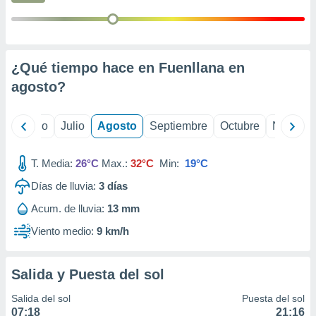
 seleccionar
o.
calización
precisa e
ión mediante
¿Qué tiempo hace en Fuenllana en
agosto
?
, publicidad
dos,
yo
Junio
Julio
Agosto
Septiembre
Octubre
Noviemb
 publicidad
,
ón de
T. Media:
26°C
Max.:
32°C
Min:
19°C
 desarrollo
s.
Días de lluvia:
3
días
tros 1199
Acum. de lluvia:
13 mm
ios
Viento medio:
9 km/h
Salida y Puesta del sol
Salida del sol
Puesta del sol
07:18
21:16