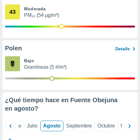
 seleccionar
o.
Moderada
43
PM₁₀ (54 µg/m³)
calización
precisa e
ión mediante
, publicidad
Polen
Detalle
dos,
 publicidad
Bajo
,
Gramíneas (5 #/m³)
ón de
 desarrollo
s.
tros 1199
ios
¿Qué tiempo hace en Fuente Obejuna
en
agosto
?
yo
Junio
Julio
Agosto
Septiembre
Octubre
Noviemb