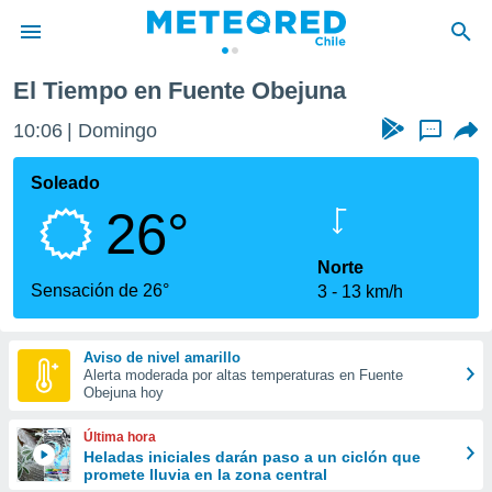
 Obejuna
El Tiempo en Fuente Obejuna
privacidad
10:06
Domingo
...
o de
eteored.cl)
borado por
Soleado
es para
26°
ue la
 que se
e calidad.
Norte
eder a este
Sensación de 26°
3
13 km/h
ediante las
opciones:
Aviso de nivel amarillo
ookies y
Alerta moderada por altas temperaturas en Fuente
e forma
Obejuna hoy
d digital
Última hora
ada, basada
Heladas iniciales darán paso a un ciclón que
promete lluvia en la zona central
mación