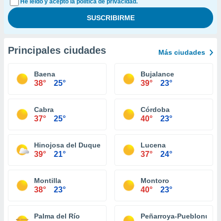
He leído y acepto la política de privacidad.
Principales ciudades
Más ciudades
Baena
Bujalance
38°
25°
39°
23°
Cabra
Córdoba
37°
25°
40°
23°
Hinojosa del Duque
Lucena
39°
21°
37°
24°
Montilla
Montoro
38°
23°
40°
23°
Palma del Río
Peñarroya-Pueblonuev