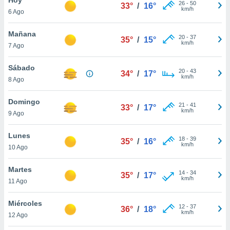
26
-
50
33°
/
16°
km/h
6 Ago
do en
 mismo.
sultar más
Mañana
20
-
37
35°
/
15°
 en nuestra
km/h
7 Ago
 Cookies
y
ualquier
Sábado
20
-
43
34°
/
17°
km/h
8 Ago
ento
 botón
ación de
Domingo
21
-
41
33°
/
17°
kies
km/h
9 Ago
 disponible
e nuestra
Lunes
18
-
39
.
35°
/
16°
km/h
10 Ago
IVAMENTE,
Martes
14
-
34
35°
/
17°
km/h
11 Ago
as
 a cookies
Miércoles
12
-
37
36°
/
18°
km/h
 no aceptar
12 Ago
ón de