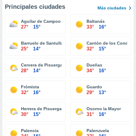
Principales ciudades
Más ciudades
Aguilar de Campoo
Baltanás
27°
15°
33°
16°
Barruelo de Santullán
Carrión de los Condes
25°
14°
32°
15°
Cervera de Pisuerga
Dueñas
28°
14°
34°
16°
Frómista
Guardo
32°
16°
29°
13°
Herrera de Pisuerga
Osorno la Mayor
30°
15°
31°
16°
Palencia
Palenzuela