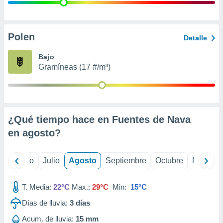
 seleccionar
o.
calización
precisa e
Polen
Detalle
ión mediante
Bajo
, publicidad
Gramíneas (17 #/m³)
dos,
 publicidad
,
ón de
¿Qué tiempo hace en Fuentes de Nava
 desarrollo
s.
en
agosto
?
tros 1199
ios
yo
Junio
Julio
Agosto
Septiembre
Octubre
Noviemb
T. Media:
22°C
Max.:
29°C
Min:
15°C
Días de lluvia:
3
días
Acum. de lluvia:
15 mm