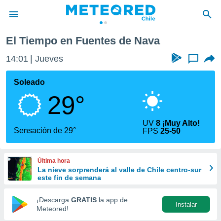
ntes de Nava
El Tiempo en Fuentes de Nava
privacidad
14:01
Jueves
...
o de
eteored.cl)
borado por
Soleado
es para
29°
ue la
 que se
e calidad.
UV
8 ¡Muy Alto!
eder a este
Sensación de 29°
FPS
25-50
ediante las
opciones:
Última hora
ookies y
La nieve sorprenderá al valle de Chile centro-sur
e forma
este fin de semana
d digital
¡Descarga
GRATIS
la app de
Instalar
ada, basada
Meteored!
mación