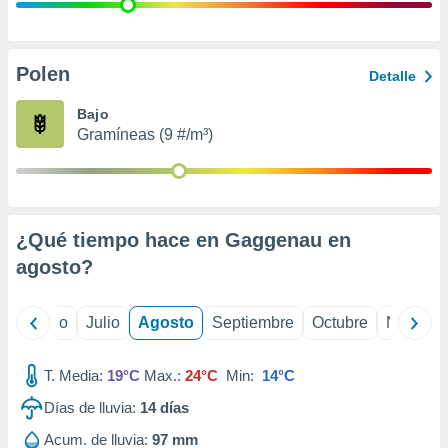
 seleccionar
o.
calización
precisa e
Polen
Detalle
ión mediante
Bajo
, publicidad
Gramíneas (9 #/m³)
dos,
 publicidad
,
ón de
¿Qué tiempo hace en Gaggenau en
 desarrollo
s.
agosto
?
tros 1199
ios
yo
Junio
Julio
Agosto
Septiembre
Octubre
Noviemb
T. Media:
19°C
Max.:
24°C
Min:
14°C
Días de lluvia:
14
días
Acum. de lluvia:
97 mm