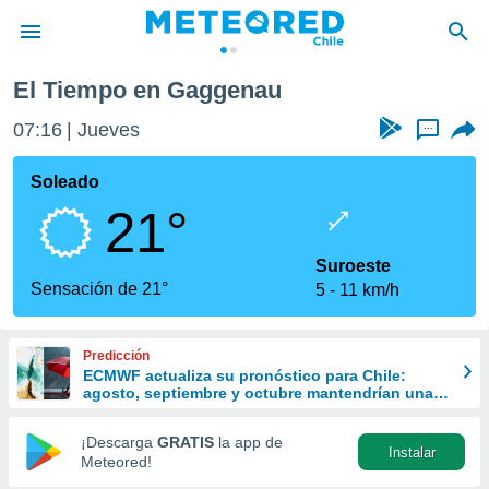
El Tiempo en Gaggenau
privacidad
07:16
Jueves
...
o de
eteored.cl)
borado por
Soleado
es para
21°
ue la
 que se
e calidad.
Suroeste
eder a este
Sensación de 21°
5
11 km/h
ediante las
opciones:
Predicción
ookies y
ECMWF actualiza su pronóstico para Chile:
e forma
agosto, septiembre y octubre mantendrían una
señal favorable para las lluvias
d digital
¡Descarga
GRATIS
la app de
Instalar
ada, basada
Meteored!
mación