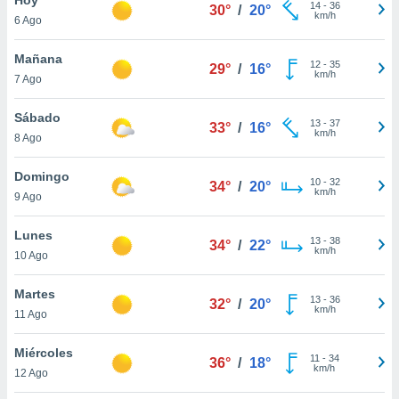
14
-
36
30°
/
20°
km/h
6 Ago
do en
 mismo.
sultar más
Mañana
12
-
35
29°
/
16°
 en nuestra
km/h
7 Ago
 Cookies
y
ualquier
Sábado
13
-
37
33°
/
16°
km/h
8 Ago
ento
 botón
ación de
Domingo
10
-
32
34°
/
20°
kies
km/h
9 Ago
 disponible
e nuestra
Lunes
13
-
38
.
34°
/
22°
km/h
10 Ago
IVAMENTE,
Martes
13
-
36
32°
/
20°
km/h
11 Ago
as
 a cookies
Miércoles
11
-
34
36°
/
18°
km/h
 no aceptar
12 Ago
ón de