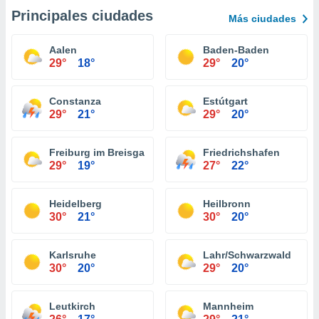
Principales ciudades
Más ciudades
Aalen
Baden-Baden
29°
18°
29°
20°
Constanza
Estútgart
29°
21°
29°
20°
Freiburg im Breisgau
Friedrichshafen
29°
19°
27°
22°
Heidelberg
Heilbronn
30°
21°
30°
20°
Karlsruhe
Lahr/Schwarzwald
30°
20°
29°
20°
Leutkirch
Mannheim