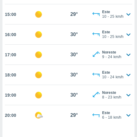
estra
ara seguir
Este
e contenido
29°
15:00
10
-
25
km/h
stándares
ACEPTAR
sin coste.
Y
Este
CONTINUAR
30°
16:00
 botón
10
-
25
km/h
continuar",
der a la
CONFIGURACIÓN
ndo la
Noreste
30°
17:00
9
-
24
km/h
 de todas
, ya sean
de nuestros
Este
30°
18:00
 nos
10
-
24
km/h
 y análisis
tamiento en
Noreste
30°
19:00
8
-
23
km/h
b, así como
un perfil
para
Este
29°
20:00
ublicidad y
6
-
18
km/h
do en
 mismo.