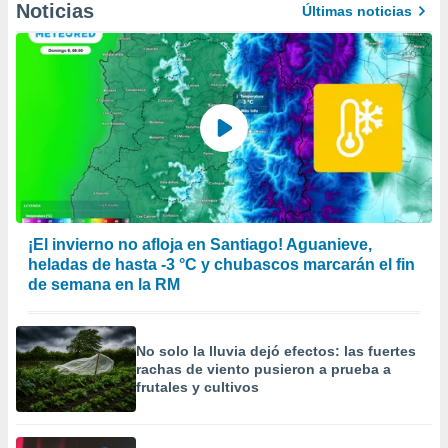
Noticias
Últimas noticias
er momento
ic en
o en
 Cookies
en
eb.
y
socios
el
to de
¡El invierno no afloja en Santiago! Aguanieve,
heladas de hasta -3 °C y chubascos marcarán el fin
la
de semana en la RM
 en un
 y/o acceder
 de datos
ara
No solo la lluvia dejó efectos: las fuertes
 anuncios
rachas de viento pusieron a prueba a
ar perfiles
frutales y cultivos
idad
a, utilizar
a