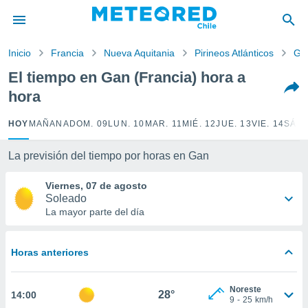
privacidad
o de
Inicio
Francia
Nueva Aquitania
Pirineos Atlánticos
Ga
eteored.cl)
borado por
El tiempo en Gan (Francia) hora a
es para
hora
ue la
 que se
e calidad.
HOY
MAÑANA
DOM. 09
LUN. 10
MAR. 11
MIÉ. 12
JUE. 13
VIE. 14
SÁB.
eder a este
ediante las
La previsión del tiempo por horas en Gan
opciones:
Viernes, 07 de agosto
ookies y
Soleado
e forma
La mayor parte del día
d digital
ada, basada
Horas anteriores
mación
ediante
ecnologías
Noreste
28°
14:00
nos permite
9
-
25
km/h