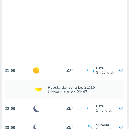
sultar más
 en nuestra
 Cookies
y
ualquier
ento
 botón
ación de
kies
 disponible
e nuestra
.
Este
27°
21:00
3
-
12
km/h
IVAMENTE,
Puesta del sol a las
21:15
as
Última luz a las
21:47
 a cookies
 no aceptar
Este
26°
22:00
ón de
1
-
5
km/h
uedes
uestro sitio
ed.cl. En
Sureste
25°
23:00