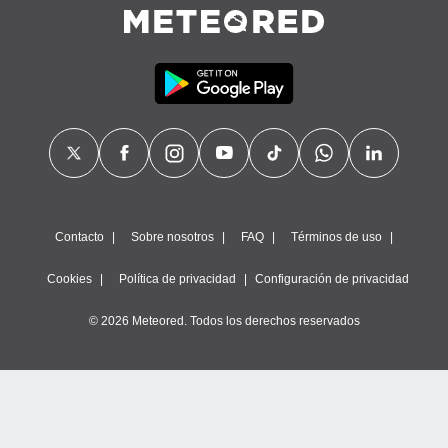
precisa e
ión mediante
, publicidad
dos,
 publicidad
,
ón de
 desarrollo
s.
tros 1199
Contacto
Sobre nosotros
FAQ
Términos de uso
ios
Cookies
Política de privacidad
Configuración de privacidad
© 2026 Meteored. Todos los derechos reservados