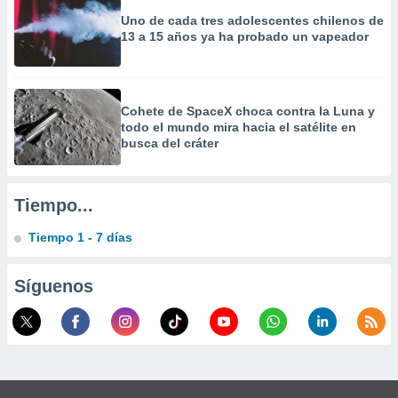
 la
Uno de cada tres adolescentes chilenos de
13 a 15 años ya ha probado un vapeador
da, crear un
personalizar
o, uso de
a la
Cohete de SpaceX choca contra la Luna y
e contenido
todo el mundo mira hacia el satélite en
do, medir el
busca del cráter
 de la
medir el
 del
 comprender
Tiempo...
 través de
s o a través
Tiempo 1 - 7 días
nación de
edentes de
fuentes,
Síguenos
y mejora de
os, uso de
ados con el
 seleccionar
o.
calización