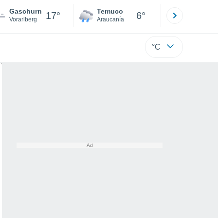
Gaschurn
Temuco
Osorno
17°
6°
Vorarlberg
Araucanía
Los Lagos
°C