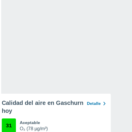
Calidad del aire en Gaschurn
Detalle
hoy
Aceptable
31
O₃ (78 µg/m³)