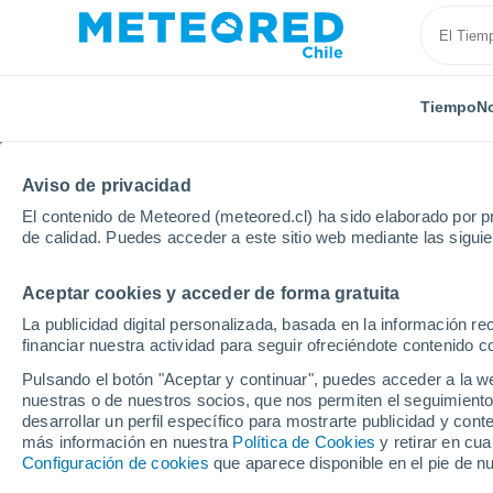
Tiempo
No
Aviso de privacidad
El contenido de Meteored (meteored.cl) ha sido elaborado por pr
de calidad. Puedes acceder a este sitio web mediante las sigui
Aceptar cookies y acceder de forma gratuita
Inicio
Austria
Vorarlberg
Gaschurn
La publicidad digital personalizada, basada en la información r
financiar nuestra actividad para seguir ofreciéndote contenido c
El Tiempo en Gaschur
Pulsando el botón "Aceptar y continuar", puedes acceder a la w
nuestras o de nuestros socios, que nos permiten el seguimiento
03:23
Jueves
desarrollar un perfil específico para mostrarte publicidad y co
más información en nuestra
Política de Cookies
y retirar en cu
Configuración de cookies
que aparece disponible en el pie de n
Neblina