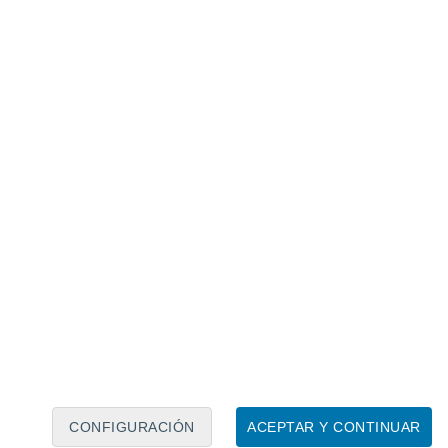
Calendario lunar
Lun
Mar
Mié
Jue
Vie
Sáb
Dom
6
7
8
9
10
11
12
13
14
15
16
CONFIGURACIÓN
ACEPTAR Y CONTINUAR