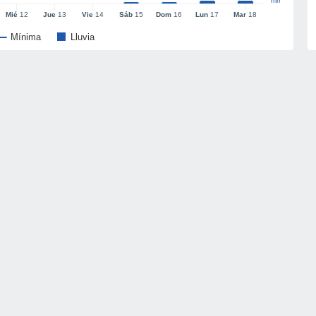
mm
Mié
12
Jue
13
Vie
14
Sáb
15
Dom
16
Lun
17
Mar
18
Mínima
Lluvia