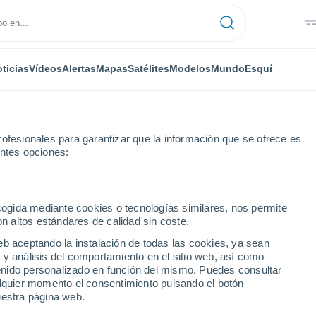
ticias
Vídeos
Alertas
Mapas
Satélites
Modelos
Mundo
Esquí
ofesionales para garantizar que la información que se ofrece es
entes opciones:
ecogida mediante cookies o tecnologías similares, nos permite
on altos estándares de calidad sin coste.
n
eb aceptando la instalación de todas las cookies, ya sean
 y análisis del comportamiento en el sitio web, así como
...
ntenido personalizado en función del mismo. Puedes consultar
alquier momento el consentimiento pulsando el botón
Por hora
uestra página web.
Se esperan bancos de niebla en
las próximas horas