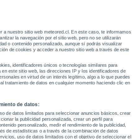
e
r a nuestro sitio web meteored.cl. En este caso, te informamos
:
46%
tizar la navegación por el sitio web, pero no se utilizarán
dad o contenido personalizado, aunque sí podrás visualizar
ción de cookies y acceder a nuestro sitio web a través de este
es, identificadores únicos o tecnologías similares para
na
n este sitio web, las direcciones IP y los identificadores de
rsonales en virtud de un interés legítimo, algo a lo que puedes
ites
Modelos
 al tratamiento de datos en cualquier momento haciendo clic en
miento de datos:
omingo
Lunes
Martes
Miércoles
uso de datos limitados para seleccionar anuncios básicos, crear
9 Ago
10 Ago
11 Ago
12 Ago
ccionar la publicidad personalizada, crear un perfil para
ontenido personalizado, medir el rendimiento de la publicidad,
vés de estadísticas o a través de la combinación de datos
rvicios, uso de datos limitados con el objetivo de seleccionar el
80%
90%