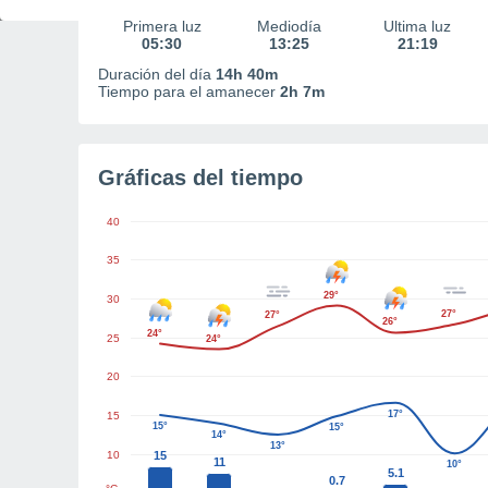
Primera luz
Mediodía
Última luz
05:30
13:25
21:19
Duración del día
14h 40m
Tiempo para el amanecer
2h 7m
Gráficas del tiempo
40
35
29°
30
27°
27°
26°
24°
25
24°
20
17°
15
15°
15°
14°
13°
10
15
11
10°
5.1
0.7