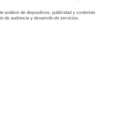
0.7 mm
5.1 mm
29°
/
15°
26°
/
17°
27°
/
10°
29°
/
16°
e análisis de dispositivos, publicidad y contenido
n de audiencia y desarrollo de servicios.
-
30
km/h
6
-
43
km/h
7
-
29
km/h
7
-
29
km/h
 agosto
Sureste
0 Bajo
4
-
18 km/h
FPS:
no
Sureste
0 Bajo
4
-
18 km/h
FPS:
no
Sureste
0 Bajo
4
-
18 km/h
FPS:
no
Sureste
0 Bajo
4
-
18 km/h
FPS:
no