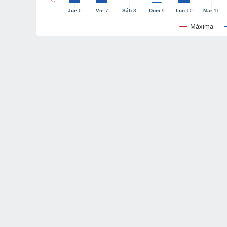
°C
Jue
6
Vie
7
Sáb
8
Dom
9
Lun
10
Mar
11
Máxima