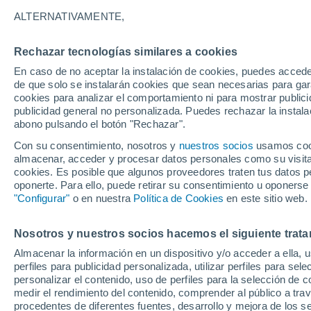
17°
ALTERNATIVAMENTE,
Rechazar tecnologías similares a cookies
Menguant
En caso de no aceptar la instalación de cookies, puedes accede
Iluminada
Sensación de 17°
de que solo se instalarán cookies que sean necesarias para garan
cookies para analizar el comportamiento ni para mostrar publici
publicidad general no personalizada. Puedes rechazar la instala
abono pulsando el botón "Rechazar".
Predicción
ECMWF actualiza su pronóstico para Chile:
Con su consentimiento, nosotros y
nuestros socios
usamos cooki
agosto, septiembre y octubre mantendrían u
almacenar, acceder y procesar datos personales como su visita e
señal favorable para las lluvias
cookies. Es posible que algunos proveedores traten tus datos pe
Tiempo 1 - 7 días
Actualidad
Mapa de lluvia
Satél
oponerte. Para ello, puede retirar su consentimiento u oponerse
"Configurar"
o en nuestra
Política de Cookies
en este sitio web.
Nosotros y nuestros socios hacemos el siguiente trata
Mañana
Sábado
D
Hoy
Almacenar la información en un dispositivo y/o acceder a ella, 
7 Ago
8 Ago
6 Ago
perfiles para publicidad personalizada, utilizar perfiles para sele
personalizar el contenido, uso de perfiles para la selección de c
medir el rendimiento del contenido, comprender al público a tra
procedentes de diferentes fuentes, desarrollo y mejora de los se
90%
90%