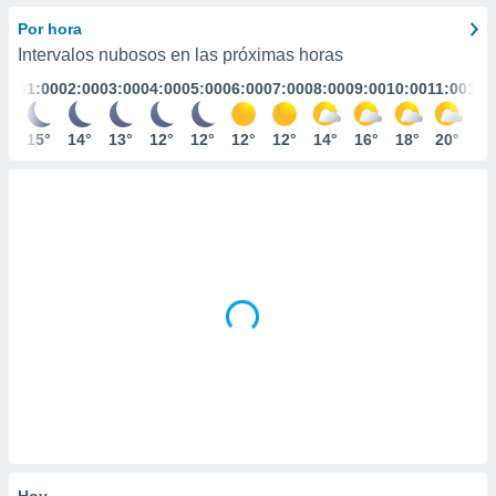
ediante
ecnologías
Por hora
nos permite
Intervalos nubosos en las próximas horas
estra
01:00
02:00
03:00
04:00
05:00
06:00
07:00
08:00
09:00
10:00
11:00
12:
ara seguir
e contenido
stándares
15°
14°
13°
12°
12°
12°
12°
14°
16°
18°
20°
21
ACEPTAR
sin coste.
Y
CONTINUAR
 botón
continuar",
der a la
CONFIGURACIÓN
ndo la
 de todas
, ya sean
de nuestros
 nos
 y análisis
tamiento en
b, así como
un perfil
para
ublicidad y
Hoy