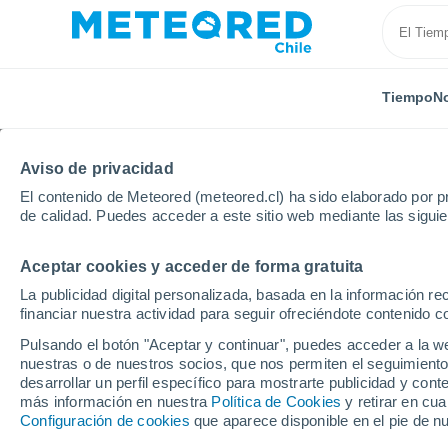
Tiempo
No
Aviso de privacidad
El contenido de Meteored (meteored.cl) ha sido elaborado por pr
de calidad. Puedes acceder a este sitio web mediante las sigui
Aceptar cookies y acceder de forma gratuita
Inicio
España
Andalucía
Provincia de Almería
La publicidad digital personalizada, basada en la información r
financiar nuestra actividad para seguir ofreciéndote contenido c
El Tiempo en Gérgal
Pulsando el botón "Aceptar y continuar", puedes acceder a la w
nuestras o de nuestros socios, que nos permiten el seguimiento
03:58
Viernes
desarrollar un perfil específico para mostrarte publicidad y co
más información en nuestra
Política de Cookies
y retirar en cu
Configuración de cookies
que aparece disponible en el pie de n
Cielo despejado