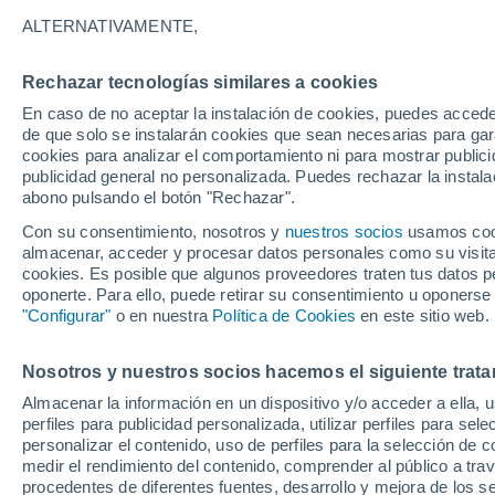
24°
ALTERNATIVAMENTE,
Rechazar tecnologías similares a cookies
Menguant
En caso de no aceptar la instalación de cookies, puedes accede
Iluminada
Sensación de 25°
de que solo se instalarán cookies que sean necesarias para garan
cookies para analizar el comportamiento ni para mostrar publici
publicidad general no personalizada. Puedes rechazar la instala
abono pulsando el botón "Rechazar".
Última hora
La nieve sorprenderá al valle de Chile centro-
Con su consentimiento, nosotros y
nuestros socios
usamos cooki
este fin de semana
almacenar, acceder y procesar datos personales como su visita e
cookies. Es posible que algunos proveedores traten tus datos pe
Tiempo 1 - 7 días
Actualidad
Mapa de temperatura
oponerte. Para ello, puede retirar su consentimiento u oponerse
"Configurar"
o en nuestra
Política de Cookies
en este sitio web.
Nosotros y nuestros socios hacemos el siguiente trata
Mañana
Domingo
Hoy
Almacenar la información en un dispositivo y/o acceder a ella, 
8 Ago
9 Ago
7 Ago
perfiles para publicidad personalizada, utilizar perfiles para sele
personalizar el contenido, uso de perfiles para la selección de c
medir el rendimiento del contenido, comprender al público a tra
procedentes de diferentes fuentes, desarrollo y mejora de los se