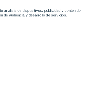
0.4 mm
0.3 mm
34°
/
24°
33°
/
22°
34°
/
23°
35°
/
24°
e análisis de dispositivos, publicidad y contenido
n de audiencia y desarrollo de servicios.
-
32
km/h
11
-
32
km/h
9
-
31
km/h
9
-
32
km/h
sto
Norte
0 Bajo
0
-
4 km/h
FPS:
no
Norte
0 Bajo
1
-
3 km/h
FPS:
no
Norte
0 Bajo
1
-
4 km/h
FPS:
no
Noroeste
0 Bajo
1
-
4 km/h
FPS:
no