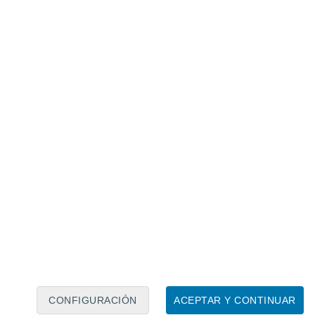
Calendario lunar
Lun
Mar
Mié
Jue
Vie
Sáb
Dom
7
8
9
10
11
12
13
14
15
16
17
18
19
20
CONFIGURACIÓN
ACEPTAR Y CONTINUAR