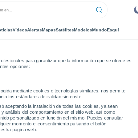
ticias
Vídeos
Alertas
Mapas
Satélites
Modelos
Mundo
Esquí
ofesionales para garantizar que la información que se ofrece es
entes opciones:
Gérgal
ecogida mediante cookies o tecnologías similares, nos permite
on altos estándares de calidad sin coste.
eb aceptando la instalación de todas las cookies, ya sean
 y análisis del comportamiento en el sitio web, así como
...
ntenido personalizado en función del mismo. Puedes consultar
alquier momento el consentimiento pulsando el botón
Por hora
uestra página web.
Cielos despejados en las
próximas horas