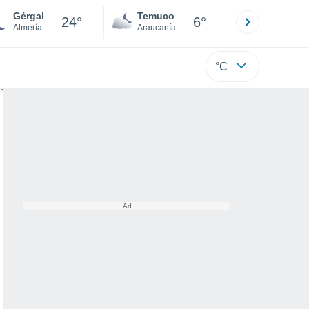
Gérgal
Temuco
Osorno
24°
6°
Almería
Araucanía
Los Lagos
°C