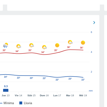
6
36°
36°
35°
35°
35°
34°
4
34°
2
24°
23°
23°
23°
23°
22°
22°
0.3
mm
Jue
13
Vie
14
Sáb
15
Dom
16
Lun
17
Mar
18
Mié
19
Mínima
Lluvia