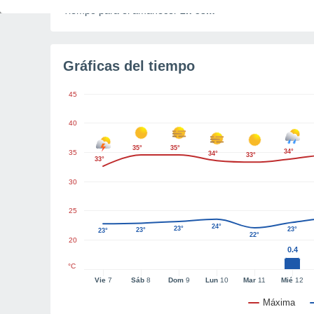
Tiempo para el amanecer
2h 53m
Gráficas del tiempo
45
40
35°
35°
34°
35
34°
33°
33°
30
25
24°
23°
23°
23°
23°
22°
20
0.4
°C
Vie
7
Sáb
8
Dom
9
Lun
10
Mar
11
Mié
12
Máxima