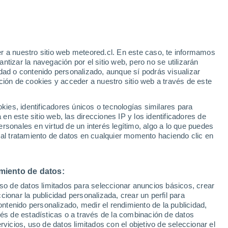
e
r a nuestro sitio web meteored.cl. En este caso, te informamos
:
35%
tizar la navegación por el sitio web, pero no se utilizarán
dad o contenido personalizado, aunque sí podrás visualizar
ción de cookies y acceder a nuestro sitio web a través de este
sur
es, identificadores únicos o tecnologías similares para
n este sitio web, las direcciones IP y los identificadores de
rsonales en virtud de un interés legítimo, algo a lo que puedes
Satélites
Modelos
 al tratamiento de datos en cualquier momento haciendo clic en
miento de datos:
Lunes
Martes
Miércoles
Jueves
uso de datos limitados para seleccionar anuncios básicos, crear
10 Ago
11 Ago
12 Ago
13 Ago
ccionar la publicidad personalizada, crear un perfil para
ontenido personalizado, medir el rendimiento de la publicidad,
vés de estadísticas o a través de la combinación de datos
rvicios, uso de datos limitados con el objetivo de seleccionar el
60%
60%