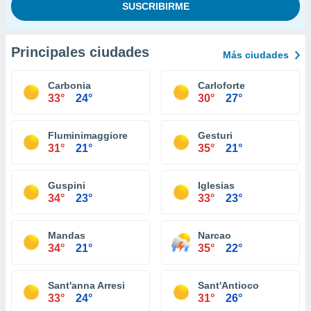
Principales ciudades
Más ciudades
Carbonia
Carloforte
33°
24°
30°
27°
Fluminimaggiore
Gesturi
31°
21°
35°
21°
Guspini
Iglesias
34°
23°
33°
23°
Mandas
Narcao
34°
21°
35°
22°
Sant'anna Arresi
Sant'Antioco
33°
24°
31°
26°