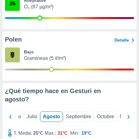
Aceptable
 seleccionar
35
o.
O₃ (87 µg/m³)
calización
precisa e
ión mediante
Polen
, publicidad
Detalle
dos,
Bajo
 publicidad
Gramíneas (5 #/m³)
,
ón de
 desarrollo
s.
¿Qué tiempo hace en Gesturi en
tros 1199
ios
agosto
?
yo
Junio
Julio
Agosto
Septiembre
Octubre
Noviemb
T. Media:
25°C
Max.:
31°C
Min:
19°C