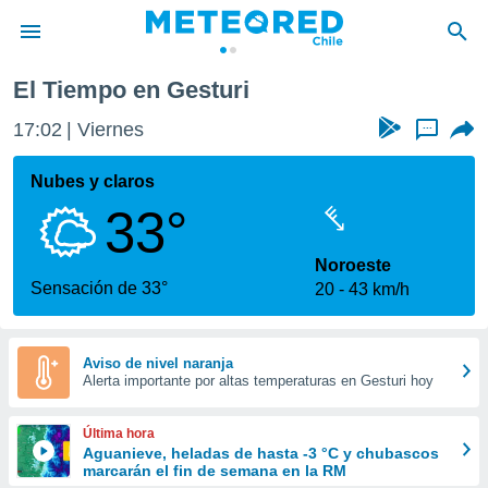
El Tiempo en Gesturi
privacidad
17:02
Viernes
...
o de
eteored.cl)
borado por
Nubes y claros
es para
33°
ue la
 que se
e calidad.
Noroeste
eder a este
Sensación de 33°
20
43 km/h
ediante las
opciones:
ookies y
Aviso de nivel naranja
Alerta importante por altas temperaturas en Gesturi hoy
e forma
d digital
Última hora
ada, basada
Aguanieve, heladas de hasta -3 °C y chubascos
marcarán el fin de semana en la RM
mación