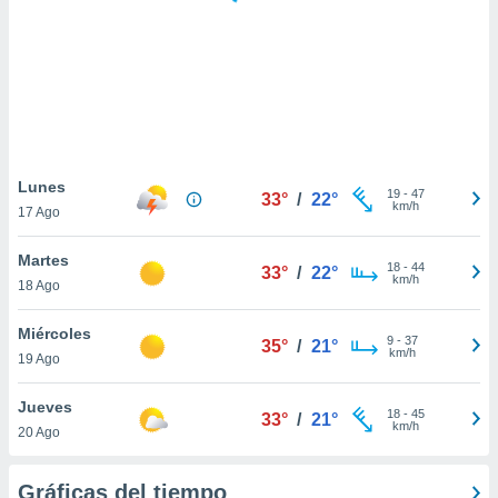
 botón
.
nto,
cios
kies,
ores únicos
Lunes
19
-
47
as similares
33°
/
22°
km/h
17 Ago
nar,
rocesar
Martes
onales como
18
-
44
33°
/
22°
km/h
 este sitio
18 Ago
recciones IP
ficadores de
Miércoles
9
-
37
35°
/
21°
 posible
km/h
19 Ago
s
 traten tus
Jueves
nales en
18
-
45
33°
/
21°
km/h
 interés
20 Ago
go a lo que
nerte. Para
Gráficas del tiempo
retirar su