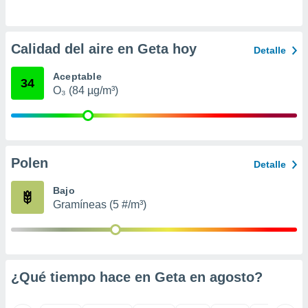
ento u
 de datos
Calidad del aire en Geta hoy
er momento
Detalle
ic en
o en
Aceptable
34
O₃ (84 µg/m³)
 Cookies
en
eb.
y
socios
Polen
Detalle
el
Bajo
to de
Gramíneas (5 #/m³)
la
 en un
 y/o acceder
 de datos
¿Qué tiempo hace en Geta en
agosto
?
ara
 anuncios
ar perfiles