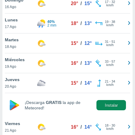
17
-
32
20°
/
15°
km/h
16 Ago
do en
 mismo.
sultar más
Lunes
40%
19
-
38
18°
/
13°
 en nuestra
2 mm
km/h
17 Ago
 Cookies
y
ualquier
Martes
31
-
51
15°
/
12°
km/h
18 Ago
ento
 botón
ación de
Miércoles
33
-
57
16°
/
13°
kies
km/h
19 Ago
 disponible
e nuestra
Jueves
21
-
34
.
15°
/
14°
km/h
20 Ago
IVAMENTE,
¡Descarga
GRATIS
la app de
Instalar
Meteored!
as
 a cookies
Viernes
 no aceptar
18
-
30
16°
/
14°
km/h
21 Ago
ón de