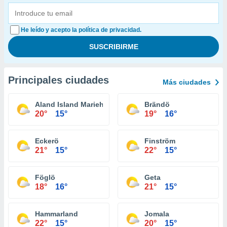
He leído y acepto la política de privacidad.
Principales ciudades
Más ciudades
Aland Island Mariehamn
Brändö
20°
15°
19°
16°
Eckerö
Finström
21°
15°
22°
15°
Föglö
Geta
18°
16°
21°
15°
Hammarland
Jomala
22°
15°
20°
15°