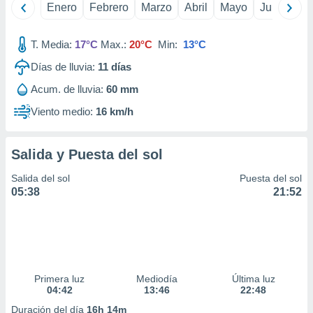
Enero
Febrero
Marzo
Abril
Mayo
Junio
Ju
idad
a, utilizar
a
T. Media:
17°C
Max.:
20°C
Min:
13°C
 la
Días de lluvia:
11
días
da, crear un
personalizar
Acum. de lluvia:
60 mm
o, uso de
Viento medio:
16 km/h
a la
e contenido
do, medir el
Salida y Puesta del sol
 de la
medir el
Salida del sol
Puesta del sol
 del
05:38
21:52
 comprender
 través de
s o a través
nación de
edentes de
fuentes,
y mejora de
Primera luz
Mediodía
Última luz
os, uso de
04:42
13:46
22:48
ados con el
Duración del día
16h 14m