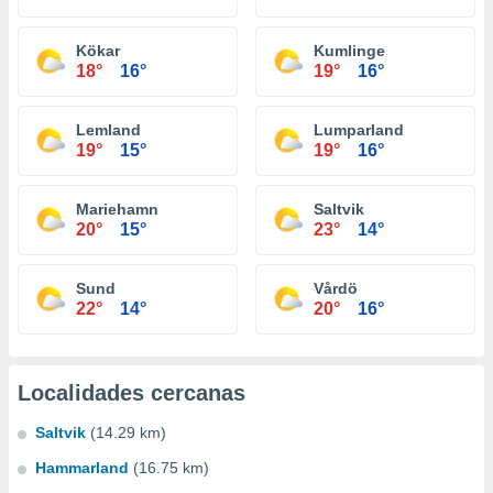
Kökar
Kumlinge
18°
16°
19°
16°
Lemland
Lumparland
19°
15°
19°
16°
Mariehamn
Saltvik
20°
15°
23°
14°
Sund
Vårdö
22°
14°
20°
16°
Localidades cercanas
Saltvik
(14.29 km)
Hammarland
(16.75 km)