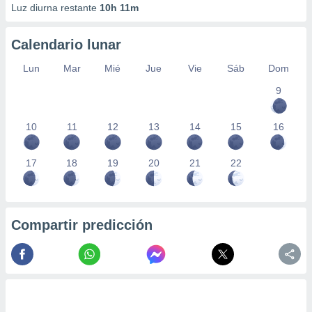
 seleccionar
Luz diurna restante
10h 11m
o.
calización
Calendario lunar
precisa e
ión mediante
Lun
Mar
Mié
Jue
Vie
Sáb
Dom
, publicidad
9
dos,
10
11
12
13
14
15
16
 publicidad
,
ón de
17
18
19
20
21
22
 desarrollo
s.
tros 1199
ios
Compartir predicción