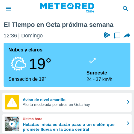
El Tiempo en Geta próxima semana
privacidad
12:36
Domingo
...
o de
eteored.cl)
borado por
Nubes y claros
es para
19°
ue la
 que se
e calidad.
Suroeste
eder a este
Sensación de 19°
24
37 km/h
ediante las
opciones:
ookies y
Aviso de nivel amarillo
Alerta moderada por otros en Geta hoy
e forma
d digital
Última hora
ada, basada
Heladas iniciales darán paso a un ciclón que
promete lluvia en la zona central
mación