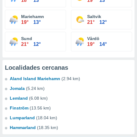
18°
13°
19°
13°
Mariehamn
Saltvik
19°
13°
21°
12°
Sund
Vårdö
21°
12°
19°
14°
Localidades cercanas
Aland Island Mariehamn
(2.94 km)
Jomala
(5.24 km)
Lemland
(6.08 km)
Finström
(13.56 km)
Lumparland
(18.04 km)
Hammarland
(18.35 km)