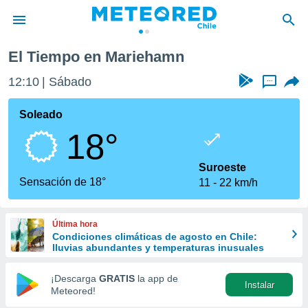
El Tiempo en Mariehamn
privacidad
12:10
Sábado
...
o de
eteored.cl)
borado por
Soleado
es para
18°
ue la
 que se
e calidad.
Suroeste
eder a este
Sensación de 18°
11
22 km/h
ediante las
opciones:
Última hora
ookies y
Condiciones climáticas de agosto en Chile:
e forma
lluvias abundantes y temperaturas inusuales
d digital
¡Descarga
GRATIS
la app de
Instalar
ada, basada
Meteored!
mación