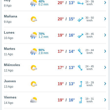
40%
24
-
39
20°
/
13°
0.2 mm
km/h
8 Ago
do en
 mismo.
sultar más
Mañana
30
-
50
20°
/
15°
 en nuestra
km/h
9 Ago
 Cookies
y
ualquier
Lunes
70%
28
-
45
19°
/
16°
1.2 mm
km/h
10 Ago
ento
 botón
ación de
Martes
90%
23
-
44
17°
/
14°
kies
2.8 mm
km/h
11 Ago
 disponible
e nuestra
Miércoles
24
-
45
.
17°
/
13°
km/h
12 Ago
IVAMENTE,
Jueves
15
-
29
19°
/
13°
km/h
13 Ago
as
 a cookies
Viernes
19
-
31
19°
/
16°
km/h
 no aceptar
14 Ago
ón de