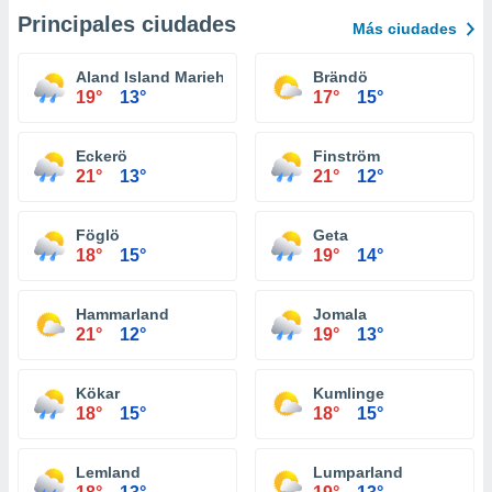
Principales ciudades
Más ciudades
Aland Island Mariehamn
Brändö
19°
13°
17°
15°
Eckerö
Finström
21°
13°
21°
12°
Föglö
Geta
18°
15°
19°
14°
Hammarland
Jomala
21°
12°
19°
13°
Kökar
Kumlinge
18°
15°
18°
15°
Lemland
Lumparland