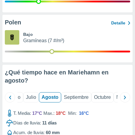
 seleccionar
o.
calización
precisa e
Polen
Detalle
ión mediante
Bajo
, publicidad
Gramíneas (7 #/m³)
dos,
 publicidad
,
ón de
¿Qué tiempo hace en Mariehamn en
 desarrollo
s.
agosto
?
tros 1199
ios
yo
Junio
Julio
Agosto
Septiembre
Octubre
Noviemb
T. Media:
17°C
Max.:
18°C
Min:
16°C
Días de lluvia:
11
días
Acum. de lluvia:
60 mm