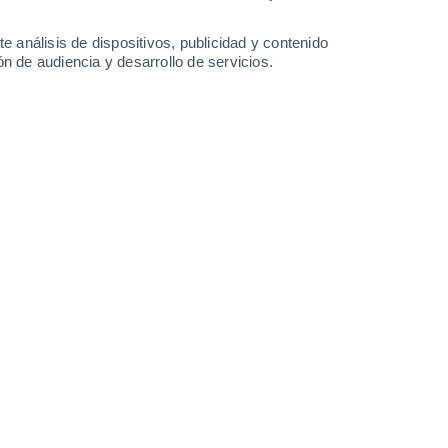
29°
/
14°
23°
/
14°
23°
/
11°
24°
/
11°
e análisis de dispositivos, publicidad y contenido
n de audiencia y desarrollo de servicios.
-
26
km/h
12
-
31
km/h
11
-
30
km/h
5
-
33
km/h
gosto
uboso
Norte
5 Medio
11
-
30 km/h
FPS:
6-10
uboso
Norte
6 Alto
10
-
29 km/h
FPS:
15-25
uboso
Norte
7 Alto
11
-
30 km/h
FPS:
15-25
Norte
7 Alto
12
-
32 km/h
FPS:
15-25