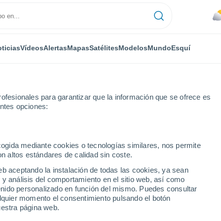
ticias
Vídeos
Alertas
Mapas
Satélites
Modelos
Mundo
Esquí
ofesionales para garantizar que la información que se ofrece es
entes opciones:
ecogida mediante cookies o tecnologías similares, nos permite
on altos estándares de calidad sin coste.
eb aceptando la instalación de todas las cookies, ya sean
 y análisis del comportamiento en el sitio web, así como
...
ntenido personalizado en función del mismo. Puedes consultar
alquier momento el consentimiento pulsando el botón
Por hora
uestra página web.
Lluvias débiles en las próximas
horas