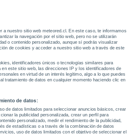
Aviso de nivel amarillo
Alerta moderada por viento en
Ghimeş hoy
r a nuestro sitio web meteored.cl. En este caso, te informamos
/h
tizar la navegación por el sitio web, pero no se utilizarán
dad o contenido personalizado, aunque sí podrás visualizar
ción de cookies y acceder a nuestro sitio web a través de este
os
es, identificadores únicos o tecnologías similares para
n este sitio web, las direcciones IP y los identificadores de
rsonales en virtud de un interés legítimo, algo a lo que puedes
ites
Modelos
 al tratamiento de datos en cualquier momento haciendo clic en
miento de datos:
Martes
Miércoles
Jueves
Viernes
uso de datos limitados para seleccionar anuncios básicos, crear
11 Ago
12 Ago
13 Ago
14 Ago
ccionar la publicidad personalizada, crear un perfil para
ontenido personalizado, medir el rendimiento de la publicidad,
vés de estadísticas o a través de la combinación de datos
rvicios, uso de datos limitados con el objetivo de seleccionar el