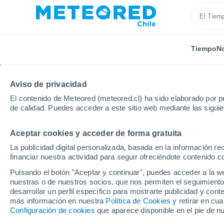
Tiempo
No
Aviso de privacidad
El contenido de Meteored (meteored.cl) ha sido elaborado por pr
de calidad. Puedes acceder a este sitio web mediante las sigui
Aceptar cookies y acceder de forma gratuita
Inicio
Rumanía
Condado de Bacău
Ghimeş
La publicidad digital personalizada, basada en la información r
financiar nuestra actividad para seguir ofreciéndote contenido c
El Tiempo en Ghimeş
Pulsando el botón "Aceptar y continuar", puedes acceder a la w
nuestras o de nuestros socios, que nos permiten el seguimiento
11:04
Sábado
desarrollar un perfil específico para mostrarte publicidad y co
más información en nuestra
Política de Cookies
y retirar en cu
Configuración de cookies
que aparece disponible en el pie de n
Parcialmente nuboso