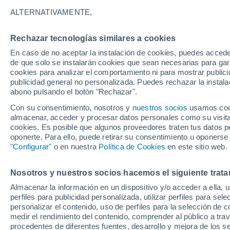
23°
ALTERNATIVAMENTE,
Rechazar tecnologías similares a cookies
Norte
En caso de no aceptar la instalación de cookies, puedes accede
Sensación de 25°
11
-
30 km
de que solo se instalarán cookies que sean necesarias para garan
cookies para analizar el comportamiento ni para mostrar publici
publicidad general no personalizada. Puedes rechazar la instala
abono pulsando el botón "Rechazar".
Última hora
Aguanieve, heladas de hasta -3 °C y chubasc
Con su consentimiento, nosotros y
nuestros socios
usamos cooki
marcarán el fin de semana en la RM
almacenar, acceder y procesar datos personales como su visita e
cookies. Es posible que algunos proveedores traten tus datos pe
Tiempo 1 - 7 días
Actualidad
Mapa de lluvia
Satél
oponerte. Para ello, puede retirar su consentimiento u oponerse
"Configurar"
o en nuestra
Política de Cookies
en este sitio web.
Nosotros y nuestros socios hacemos el siguiente trata
Mañana
Lunes
Hoy
Almacenar la información en un dispositivo y/o acceder a ella, 
9 Ago
10 Ago
8 Ago
perfiles para publicidad personalizada, utilizar perfiles para sele
personalizar el contenido, uso de perfiles para la selección de c
medir el rendimiento del contenido, comprender al público a tra
procedentes de diferentes fuentes, desarrollo y mejora de los se
80%