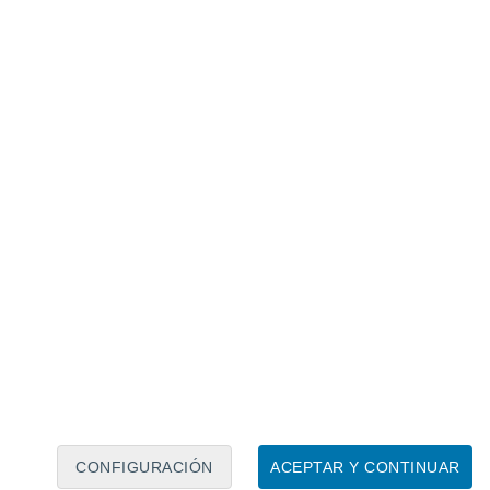
Calendario lunar
Lun
Mar
Mié
Jue
Vie
Sáb
Dom
8
9
10
11
12
13
14
15
16
17
18
19
20
21
CONFIGURACIÓN
ACEPTAR Y CONTINUAR