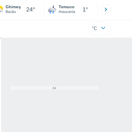
Ghimeş
Temuco
Osorno
24°
1°
Bacău
Araucanía
Los Lagos
°C