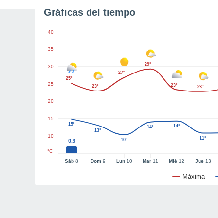
Gráficas del tiempo
40
35
29°
30
27°
25°
25
23°
23°
23°
20
15
15°
14°
14°
13°
10
11°
10°
0.6
°C
Sáb
8
Dom
9
Lun
10
Mar
11
Mié
12
Jue
13
Máxima