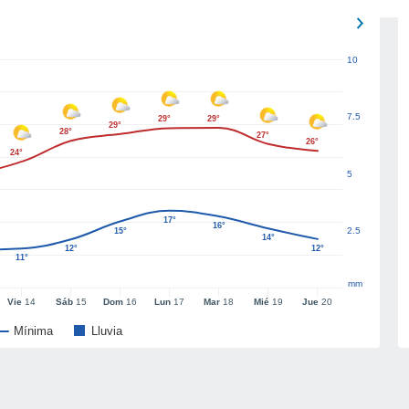
10
7.5
29°
29°
29°
28°
27°
26°
24°
5
17°
16°
2.5
15°
14°
12°
12°
11°
mm
Vie
14
Sáb
15
Dom
16
Lun
17
Mar
18
Mié
19
Jue
20
Mínima
Lluvia