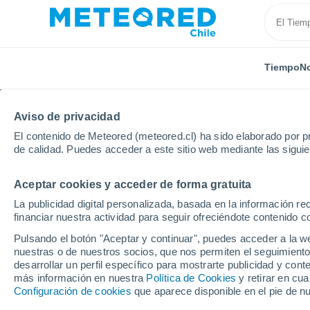
Tiempo
No
Aviso de privacidad
El contenido de Meteored (meteored.cl) ha sido elaborado por pr
de calidad. Puedes acceder a este sitio web mediante las sigui
Aceptar cookies y acceder de forma gratuita
Inicio
Francia
Auvernia-Ródano-Alpes
Ródano
La publicidad digital personalizada, basada en la información r
financiar nuestra actividad para seguir ofreciéndote contenido c
El Tiempo en Givors
Pulsando el botón "Aceptar y continuar", puedes acceder a la w
nuestras o de nuestros socios, que nos permiten el seguimiento
10:06
Domingo
desarrollar un perfil específico para mostrarte publicidad y co
más información en nuestra
Política de Cookies
y retirar en cu
Configuración de cookies
que aparece disponible en el pie de n
Lluvia débil