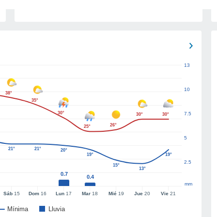
13
10
38°
35°
30°
7.5
30°
30°
26°
25°
5
21°
21°
20°
19°
19°
2.5
15°
13°
0.7
0.4
mm
Sáb
15
Dom
16
Lun
17
Mar
18
Mié
19
Jue
20
Vie
21
Mínima
Lluvia