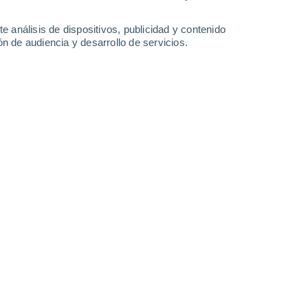
37°
/
19°
39°
/
21°
39°
/
22°
38°
/
21°
e análisis de dispositivos, publicidad y contenido
n de audiencia y desarrollo de servicios.
-
22
km/h
3
-
19
km/h
11
-
38
km/h
11
-
34
km/h
sto
Suroeste
2 Bajo
4
-
20 km/h
FPS:
no
Este
4 Medio
2
-
16 km/h
FPS:
6-10
Noreste
6 Alto
7
-
21 km/h
FPS:
15-25
Este
7 Alto
8
-
25 km/h
FPS:
15-25