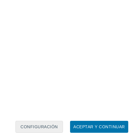
Calendario lunar
Lun
Mar
Mié
Jue
Vie
Sáb
Dom
9
10
11
12
13
14
15
16
17
18
19
20
21
22
CONFIGURACIÓN
ACEPTAR Y CONTINUAR