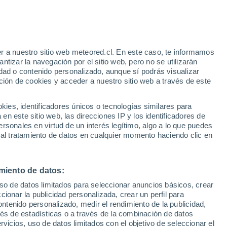
Aviso de nivel naranja
Alerta importante por altas
temperaturas en Givors hoy
r a nuestro sitio web meteored.cl. En este caso, te informamos
tizar la navegación por el sitio web, pero no se utilizarán
dad o contenido personalizado, aunque sí podrás visualizar
ción de cookies y acceder a nuestro sitio web a través de este
es, identificadores únicos o tecnologías similares para
n este sitio web, las direcciones IP y los identificadores de
rsonales en virtud de un interés legítimo, algo a lo que puedes
ites
Modelos
 al tratamiento de datos en cualquier momento haciendo clic en
miento de datos:
iércoles
Jueves
Viernes
Sábado
uso de datos limitados para seleccionar anuncios básicos, crear
12 Ago
13 Ago
14 Ago
15 Ago
ccionar la publicidad personalizada, crear un perfil para
ontenido personalizado, medir el rendimiento de la publicidad,
vés de estadísticas o a través de la combinación de datos
rvicios, uso de datos limitados con el objetivo de seleccionar el