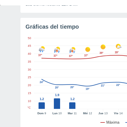
Luz diurna restante
11h 24m
Gráficas del tiempo
50
45
39°
39°
40
37°
37°
37°
37°
35
30
25
24°
20
22°
21°
20°
20°
19°
15
1.9
1.2
1.2
10
°C
Dom
9
Lun
10
Mar
11
Mié
12
Jue
13
Vie
14
Máxima