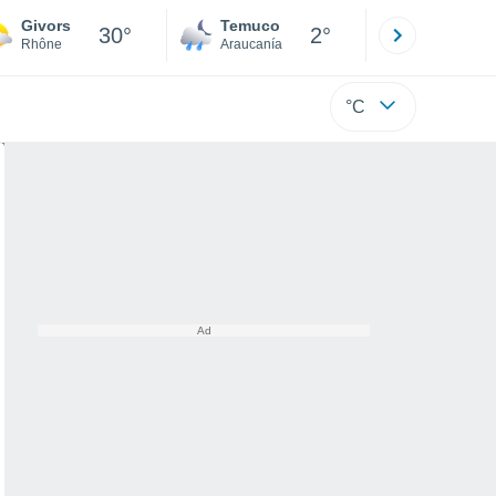
Givors
Temuco
Osorno
30°
2°
Rhône
Araucanía
Los Lagos
°C