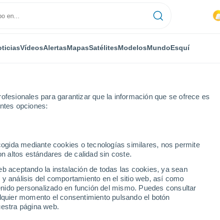
ticias
Vídeos
Alertas
Mapas
Satélites
Modelos
Mundo
Esquí
ofesionales para garantizar que la información que se ofrece es
entes opciones:
Givors
ecogida mediante cookies o tecnologías similares, nos permite
on altos estándares de calidad sin coste.
eb aceptando la instalación de todas las cookies, ya sean
 y análisis del comportamiento en el sitio web, así como
...
ntenido personalizado en función del mismo. Puedes consultar
alquier momento el consentimiento pulsando el botón
Por hora
uestra página web.
Intervalos nubosos en las
próximas horas