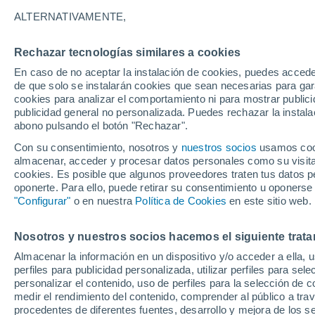
26°
ALTERNATIVAMENTE,
Rechazar tecnologías similares a cookies
40%
En caso de no aceptar la instalación de cookies, puedes accede
Sensación de 27°
0.6 mm
de que solo se instalarán cookies que sean necesarias para garan
cookies para analizar el comportamiento ni para mostrar publici
publicidad general no personalizada. Puedes rechazar la instala
abono pulsando el botón "Rechazar".
Última hora
Heladas iniciales darán paso a un ciclón que
Con su consentimiento, nosotros y
nuestros socios
usamos cooki
promete lluvia en la zona central
almacenar, acceder y procesar datos personales como su visita e
cookies. Es posible que algunos proveedores traten tus datos pe
Tiempo 1 - 7 días
Actualidad
Mapa de lluvia
Satél
oponerte. Para ello, puede retirar su consentimiento u oponerse
"Configurar"
o en nuestra
Política de Cookies
en este sitio web.
Nosotros y nuestros socios hacemos el siguiente trata
Mañana
Martes
M
Hoy
Almacenar la información en un dispositivo y/o acceder a ella, 
10 Ago
11 Ago
9 Ago
perfiles para publicidad personalizada, utilizar perfiles para sele
personalizar el contenido, uso de perfiles para la selección de c
medir el rendimiento del contenido, comprender al público a tra
procedentes de diferentes fuentes, desarrollo y mejora de los se
40%
40%
70%